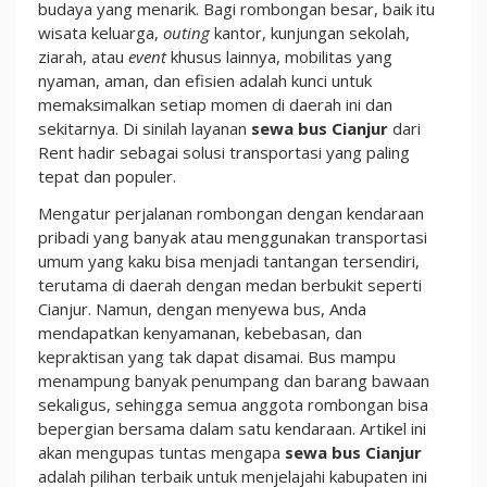
Daftar
budaya yang menarik. Bagi rombongan besar, baik itu
Harga
wisata keluarga,
outing
kantor, kunjungan sekolah,
dan
ziarah, atau
event
khusus lainnya, mobilitas yang
Promo
nyaman, aman, dan efisien adalah kunci untuk
Terbaru
memaksimalkan setiap momen di daerah ini dan
sekitarnya. Di sinilah layanan
sewa bus Cianjur
dari
Rent hadir sebagai solusi transportasi yang paling
tepat dan populer.
Mengatur perjalanan rombongan dengan kendaraan
pribadi yang banyak atau menggunakan transportasi
umum yang kaku bisa menjadi tantangan tersendiri,
terutama di daerah dengan medan berbukit seperti
Cianjur. Namun, dengan menyewa bus, Anda
mendapatkan kenyamanan, kebebasan, dan
kepraktisan yang tak dapat disamai. Bus mampu
menampung banyak penumpang dan barang bawaan
sekaligus, sehingga semua anggota rombongan bisa
bepergian bersama dalam satu kendaraan. Artikel ini
akan mengupas tuntas mengapa
sewa bus Cianjur
adalah pilihan terbaik untuk menjelajahi kabupaten ini