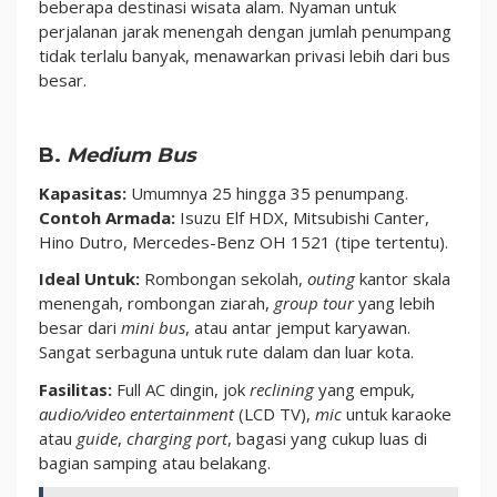
beberapa destinasi wisata alam. Nyaman untuk
perjalanan jarak menengah dengan jumlah penumpang
tidak terlalu banyak, menawarkan privasi lebih dari bus
besar.
B.
Medium Bus
Kapasitas:
Umumnya 25 hingga 35 penumpang.
Contoh Armada:
Isuzu Elf HDX, Mitsubishi Canter,
Hino Dutro, Mercedes-Benz OH 1521 (tipe tertentu).
Ideal Untuk:
Rombongan sekolah,
outing
kantor skala
menengah, rombongan ziarah,
group tour
yang lebih
besar dari
mini bus
, atau antar jemput karyawan.
Sangat serbaguna untuk rute dalam dan luar kota.
Fasilitas:
Full AC dingin, jok
reclining
yang empuk,
audio/video entertainment
(LCD TV),
mic
untuk karaoke
atau
guide
,
charging port
, bagasi yang cukup luas di
bagian samping atau belakang.