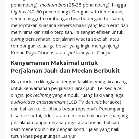
penumpang),
medium bus
(25-35 penumpang), hingga
big bus
(40-60 penumpang). Dengan satu kendaraan,
semua anggota rombongan bisa bepergian bersama,
menciptakan suasana kebersamaan yang lebih erat dan
meminimalkan risiko terpisah. Ini sangat efisien untuk
outing
perusahaan, perjalanan wisata sekolah, atau
rombongan keluarga besar yang ingin mengunjungi
Kebun Raya Cibodas atau
spot
lainnya di Cianjur.
Kenyamanan Maksimal untuk
Perjalanan Jauh dan Medan Berbukit
Bus modern dilengkapi dengan fasilitas yang dirancang
untuk kenyamanan perjalanan jarak jauh. Tersedia AC
dingin, jok
reclining
yang empuk, ruang kaki yang lega,
audio/video entertainment
(LCD TV dan
mic
karaoke),
dan bahkan toilet di bus besar (opsional). Penumpang
bisa bersantai, tidur, atau menikmati hiburan sepanjang
perjalanan tanpa merasa pegal atau bosan, bahkan
saat menempuh rute dengan kontur jalan yang naik-
turun khas pegunungan Cianjur.