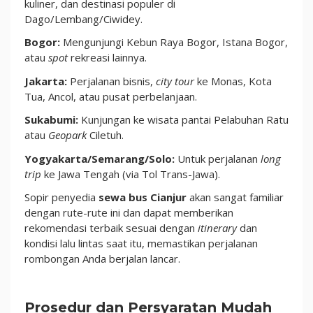
kuliner, dan destinasi populer di
Dago/Lembang/Ciwidey.
Bogor:
Mengunjungi Kebun Raya Bogor, Istana Bogor,
atau
spot
rekreasi lainnya.
Jakarta:
Perjalanan bisnis,
city tour
ke Monas, Kota
Tua, Ancol, atau pusat perbelanjaan.
Sukabumi:
Kunjungan ke wisata pantai Pelabuhan Ratu
atau
Geopark
Ciletuh.
Yogyakarta/Semarang/Solo:
Untuk perjalanan
long
trip
ke Jawa Tengah (via Tol Trans-Jawa).
Sopir penyedia
sewa bus Cianjur
akan sangat familiar
dengan rute-rute ini dan dapat memberikan
rekomendasi terbaik sesuai dengan
itinerary
dan
kondisi lalu lintas saat itu, memastikan perjalanan
rombongan Anda berjalan lancar.
Prosedur dan Persyaratan Mudah