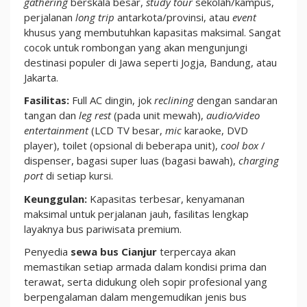
gathering
berskala besar,
study tour
sekolah/kampus,
perjalanan
long trip
antarkota/provinsi, atau
event
khusus yang membutuhkan kapasitas maksimal. Sangat
cocok untuk rombongan yang akan mengunjungi
destinasi populer di Jawa seperti Jogja, Bandung, atau
Jakarta.
Fasilitas:
Full AC dingin, jok
reclining
dengan sandaran
tangan dan
leg rest
(pada unit mewah),
audio/video
entertainment
(LCD TV besar,
mic
karaoke, DVD
player), toilet (opsional di beberapa unit),
cool box
/
dispenser, bagasi super luas (bagasi bawah),
charging
port
di setiap kursi.
Keunggulan:
Kapasitas terbesar, kenyamanan
maksimal untuk perjalanan jauh, fasilitas lengkap
layaknya bus pariwisata premium.
Penyedia
sewa bus Cianjur
terpercaya akan
memastikan setiap armada dalam kondisi prima dan
terawat, serta didukung oleh sopir profesional yang
berpengalaman dalam mengemudikan jenis bus