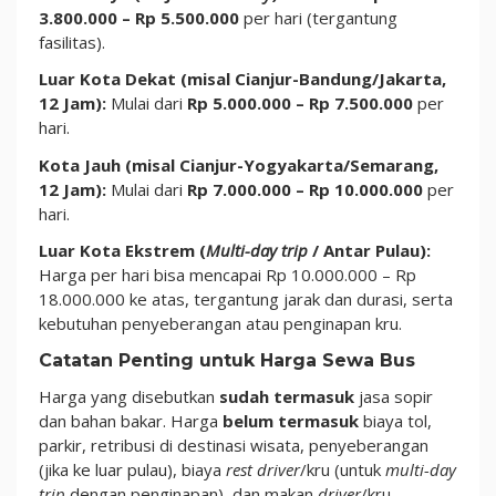
3.800.000 – Rp 5.500.000
per hari (tergantung
fasilitas).
Luar Kota Dekat (misal Cianjur-Bandung/Jakarta,
12 Jam):
Mulai dari
Rp 5.000.000 – Rp 7.500.000
per
hari.
Kota Jauh (misal Cianjur-Yogyakarta/Semarang,
12 Jam):
Mulai dari
Rp 7.000.000 – Rp 10.000.000
per
hari.
Luar Kota Ekstrem (
Multi-day trip
/ Antar Pulau):
Harga per hari bisa mencapai Rp 10.000.000 – Rp
18.000.000 ke atas, tergantung jarak dan durasi, serta
kebutuhan penyeberangan atau penginapan kru.
Catatan Penting untuk Harga Sewa Bus
Harga yang disebutkan
sudah termasuk
jasa sopir
dan bahan bakar. Harga
belum termasuk
biaya tol,
parkir, retribusi di destinasi wisata, penyeberangan
(jika ke luar pulau), biaya
rest
driver
/kru (untuk
multi-day
trip
dengan penginapan), dan makan
driver
/kru.