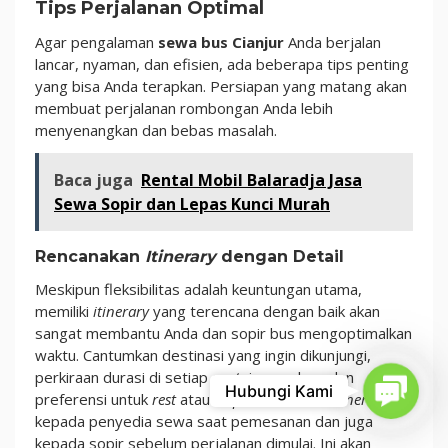
Tips Perjalanan Optimal
Agar pengalaman
sewa bus Cianjur
Anda berjalan
lancar, nyaman, dan efisien, ada beberapa tips penting
yang bisa Anda terapkan. Persiapan yang matang akan
membuat perjalanan rombongan Anda lebih
menyenangkan dan bebas masalah.
Baca juga
Rental Mobil Balaradja Jasa
Sewa Sopir dan Lepas Kunci Murah
Rencanakan
Itinerary
dengan Detail
Meskipun fleksibilitas adalah keuntungan utama,
memiliki
itinerary
yang terencana dengan baik akan
sangat membantu Anda dan sopir bus mengoptimalkan
waktu. Cantumkan destinasi yang ingin dikunjungi,
perkiraan durasi di setiap
spot
, jam makan, dan
Contac
Hubungi Kami
preferensi untuk
rest
atau
stopover
. Berikan
itinerary
ini
kepada penyedia sewa saat pemesanan dan juga
kepada sopir sebelum perjalanan dimulai. Ini akan