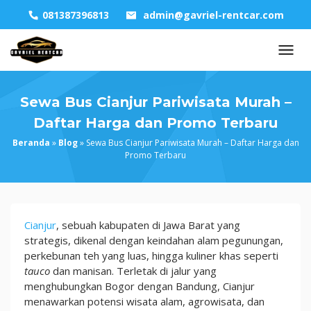
Skip
081387396813
admin@gavriel-rentcar.com
to
content
Sewa Bus Cianjur Pariwisata Murah –
Daftar Harga dan Promo Terbaru
Beranda
»
Blog
»
Sewa Bus Cianjur Pariwisata Murah – Daftar Harga dan
Promo Terbaru
Sewa
Cianjur
, sebuah kabupaten di Jawa Barat yang
Bus
strategis, dikenal dengan keindahan alam pegunungan,
Cianjur
perkebunan teh yang luas, hingga kuliner khas seperti
Pariwisata
tauco
dan manisan. Terletak di jalur yang
Murah
menghubungkan Bogor dengan Bandung, Cianjur
–
menawarkan potensi wisata alam, agrowisata, dan