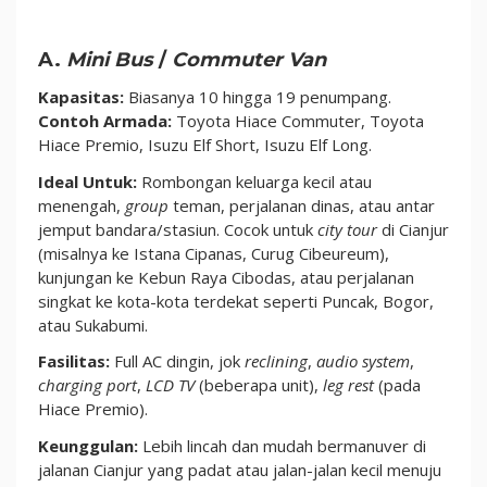
A.
Mini Bus
/
Commuter Van
Kapasitas:
Biasanya 10 hingga 19 penumpang.
Contoh Armada:
Toyota Hiace Commuter, Toyota
Hiace Premio, Isuzu Elf Short, Isuzu Elf Long.
Ideal Untuk:
Rombongan keluarga kecil atau
menengah,
group
teman, perjalanan dinas, atau antar
jemput bandara/stasiun. Cocok untuk
city tour
di Cianjur
(misalnya ke Istana Cipanas, Curug Cibeureum),
kunjungan ke Kebun Raya Cibodas, atau perjalanan
singkat ke kota-kota terdekat seperti Puncak, Bogor,
atau Sukabumi.
Fasilitas:
Full AC dingin, jok
reclining
,
audio system
,
charging port
,
LCD TV
(beberapa unit),
leg rest
(pada
Hiace Premio).
Keunggulan:
Lebih lincah dan mudah bermanuver di
jalanan Cianjur yang padat atau jalan-jalan kecil menuju