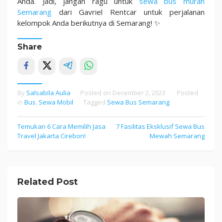
Anda. Jadi, jangan ragu untuk
sewa bus murah
Semarang
dari Gavriel Rentcar untuk perjalanan
kelompok Anda berikutnya di Semarang! ✨
Share
By
Salsabila Aulia
Posted on
December 2, 2023
Posted
in
Bus
,
Sewa Mobil
Tagged
Sewa Bus Semarang
Temukan 6 Cara Memilih Jasa
7 Fasilitas Eksklusif Sewa Bus
Post
Travel Jakarta Cirebon!
Mewah Semarang
navigation
Related Post