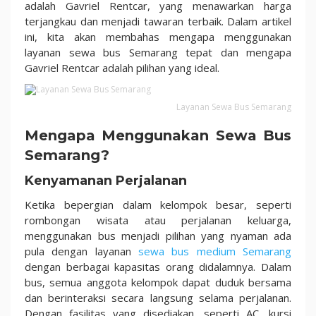
di
adalah Gavriel Rentcar, yang menawarkan harga
Gavriel
terjangkau dan menjadi tawaran terbaik. Dalam artikel
Rentcar
ini, kita akan membahas mengapa menggunakan
layanan sewa bus Semarang tepat dan mengapa
Gavriel Rentcar adalah pilihan yang ideal.
Layanan Sewa Bus Semarang
Mengapa Menggunakan Sewa Bus
Semarang?
Kenyamanan Perjalanan
Ketika bepergian dalam kelompok besar, seperti
rombongan wisata atau perjalanan keluarga,
menggunakan bus menjadi pilihan yang nyaman ada
pula dengan layanan
sewa bus medium Semarang
dengan berbagai kapasitas orang didalamnya. Dalam
bus, semua anggota kelompok dapat duduk bersama
dan berinteraksi secara langsung selama perjalanan.
Dengan fasilitas yang disediakan, seperti AC, kursi