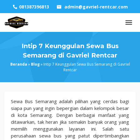
Skip
081387396813
admin@gavriel-rentcar.com
to
content
Intip 7 Keunggulan Sewa Bus
Semarang di Gavriel Rentcar
Beranda
»
Blog
»
Intip 7 Keunggulan Sewa Bus Semarang di Gavriel
Rentcar
Intip
Sewa Bus Semarang adalah pilihan yang cerdas bagi
7
siapa pun yang ingin bepergian dalam kelompok besar
Keunggulan
di kota Semarang. Dengan berbagai manfaat yang
Sewa
ditawarkan, tak heran jika semakin banyak orang yang
Bus
memilih menggunakan layanan ini. Salah satu
Semarang
perusahaan sewa bus yang patut dipertimbangkan