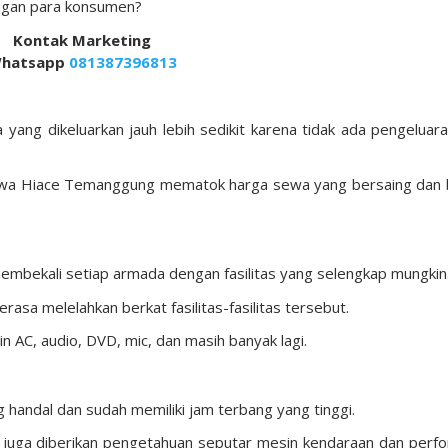
ungan para konsumen?
Kontak Marketing
hatsapp
081387396813
 yang dikeluarkan jauh lebih sedikit karena tidak ada pengeluara
wa Hiace Temanggung mematok harga sewa yang bersaing dan 
embekali setiap armada dengan fasilitas yang selengkap mungkin
rasa melelahkan berkat fasilitas-fasilitas tersebut.
ain AC, audio, DVD, mic, dan masih banyak lagi.
andal dan sudah memiliki jam terbang yang tinggi.
i juga diberikan pengetahuan seputar mesin kendaraan dan perf