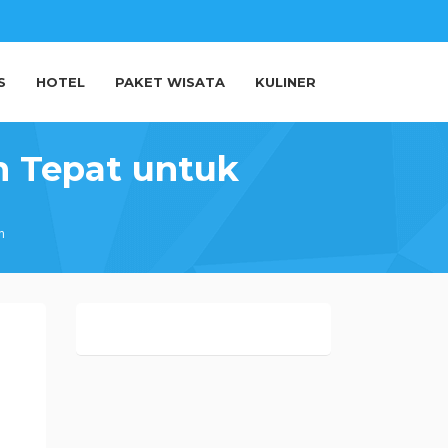
S
HOTEL
PAKET WISATA
KULINER
n Tepat untuk
n