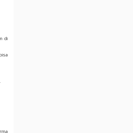
n di
bisa
.
orma