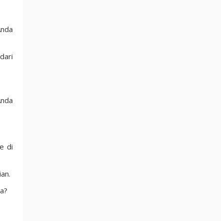
Anda
dari
Anda
e di
ian.
da?