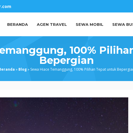
r.com
BERANDA
AGEN TRAVEL
SEWA MOBIL
SEWA BU
emanggung, 100% Piliha
Bepergian
Beranda
»
Blog
»
Sewa Hiace Temanggung, 100% Pilihan Tepat untuk Bepergia