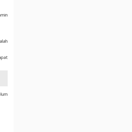
amin
alah
apat
elum