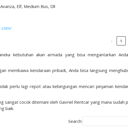
 Avanza, Elf, Medium Bus, Dll
r.com/
‹
1
aneka kebutuhan akan armada yang bisa mengantarkan And
ngan membawa kendaraan pribadi, Anda bisa langsung menghub
tidak perlu lagi repot atau kebingungan mencari pinjaman kenda
 sangat cocok ditemani oleh Gavriel Rentcar yang mana sudah p
g baik.
Search: