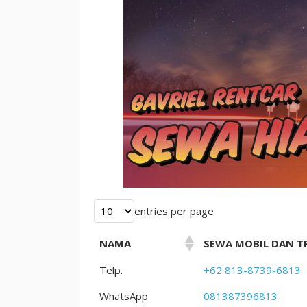
untuk
Bepergian
entries per page
NAMA
SEWA MOBIL DAN TR
Telp.
+62 813-8739-6813
WhatsApp
081387396813