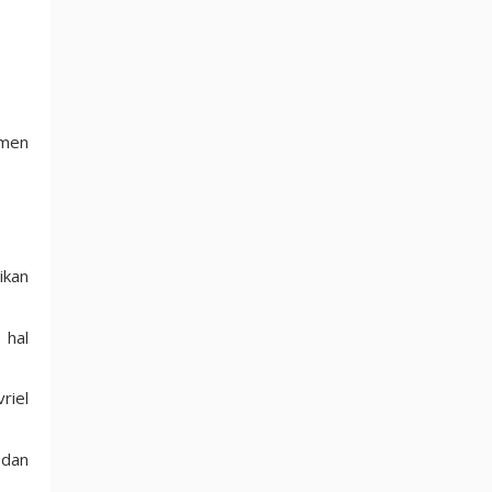
umen
ikan
 hal
riel
 dan