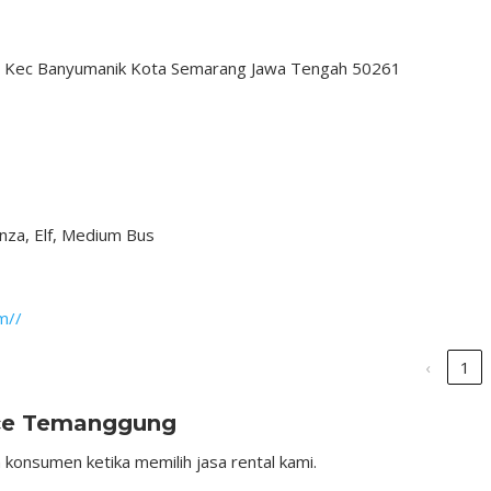
rep Kec Banyumanik Kota Semarang Jawa Tengah 50261
nza, Elf, Medium Bus
m//
‹
1
ce Temanggung
 konsumen ketika memilih jasa rental kami.