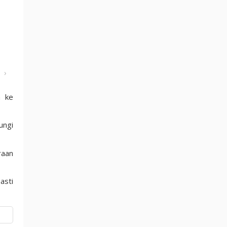
›
a ke
ungi
raan
asti