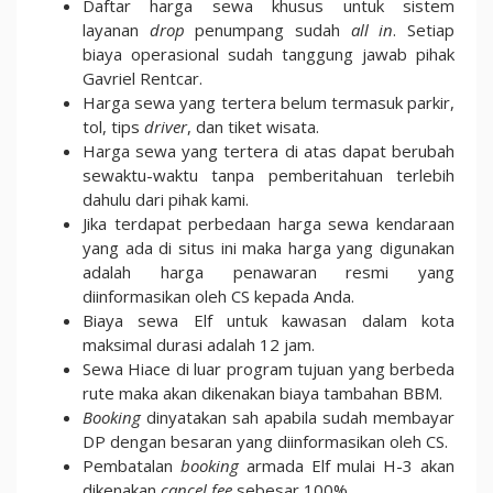
Daftar harga sewa khusus untuk sistem
layanan
drop
penumpang sudah
all in
. Setiap
biaya operasional sudah tanggung jawab pihak
Gavriel Rentcar.
Harga sewa yang tertera belum termasuk parkir,
tol, tips
driver
, dan tiket wisata.
Harga sewa yang tertera di atas dapat berubah
sewaktu-waktu tanpa pemberitahuan terlebih
dahulu dari pihak kami.
Jika terdapat perbedaan harga sewa kendaraan
yang ada di situs ini maka harga yang digunakan
adalah harga penawaran resmi yang
diinformasikan oleh CS kepada Anda.
Biaya sewa Elf untuk kawasan dalam kota
maksimal durasi adalah 12 jam.
Sewa Hiace di luar program tujuan yang berbeda
rute maka akan dikenakan biaya tambahan BBM.
Booking
dinyatakan sah apabila sudah membayar
DP dengan besaran yang diinformasikan oleh CS.
Pembatalan
booking
armada Elf mulai H-3 akan
dikenakan
cancel fee
sebesar 100%.