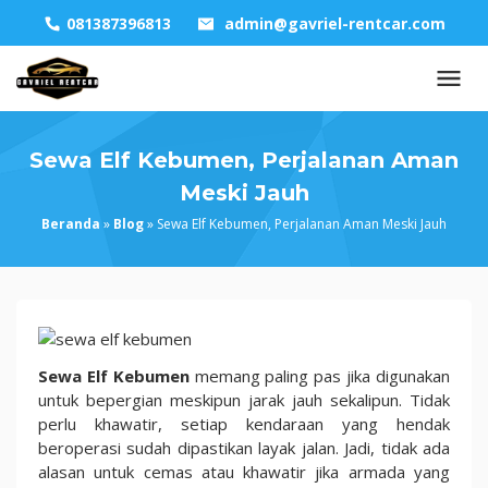
Skip
081387396813
admin@gavriel-rentcar.com
to
content
Sewa Elf Kebumen, Perjalanan Aman
Meski Jauh
Beranda
»
Blog
»
Sewa Elf Kebumen, Perjalanan Aman Meski Jauh
Sewa
Elf
Sewa Elf Kebumen
memang paling pas jika digunakan
Kebumen,
untuk bepergian meskipun jarak jauh sekalipun. Tidak
Perjalanan
perlu khawatir, setiap kendaraan yang hendak
Aman
beroperasi sudah dipastikan layak jalan. Jadi, tidak ada
Meski
alasan untuk cemas atau khawatir jika armada yang
Jauh