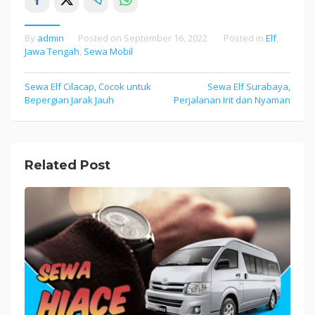
By
admin
Posted on
September 16, 2022
Posted in
Elf
,
Jawa Tengah
,
Sewa Mobil
Sewa Elf Cilacap, Cocok untuk
Sewa Elf Surabaya,
Post
Bepergian Jarak Jauh
Perjalanan Irit dan Nyaman
navigation
Related Post