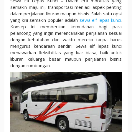
Sewa Elf Lepas Kunci – Dalam era mobilitas yang
Liburan
semakin maju ini, transportasi menjadi aspek penting
dan
dalam perjalanan liburan maupun bisnis. Salah satu opsi
Perjalanan
yang kini semakin populer adalah
sewa elf lepas kunci
.
Bisnis
Konsep ini memberikan kemudahan bagi para
pelancong yang ingin merencanakan perjalanan sesuai
dengan kebutuhan dan waktu mereka tanpa harus
mengurus kendaraan sendiri. Sewa elf lepas kunci
menawarkan fleksibilitas yang luar biasa, baik untuk
liburan keluarga besar maupun perjalanan bisnis
dengan rombongan.