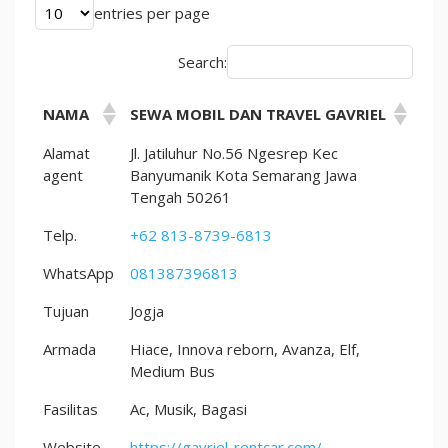
entries per page
Search:
NAMA
SEWA MOBIL DAN TRAVEL GAVRIEL
Alamat
Jl. Jatiluhur No.56 Ngesrep Kec
agent
Banyumanik Kota Semarang Jawa
Tengah 50261
Telp.
+62 813-8739-6813
WhatsApp
081387396813
Tujuan
Jogja
Armada
Hiace, Innova reborn, Avanza, Elf,
Medium Bus
Fasilitas
Ac, Musik, Bagasi
Website
https://gavriel-rentcar.com/