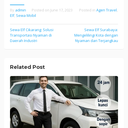
By
admin
Posted on
June 17, 2023
Posted in
Agen Travel
,
Elf
,
Sewa Mobil
Sewa Elf Cikarang: Solusi
Sewa Elf Surabaya:
Post
Transportasi Nyaman di
Mengelilingi Kota dengan
navigation
Daerah Industri
Nyaman dan Terjangkau
Related Post