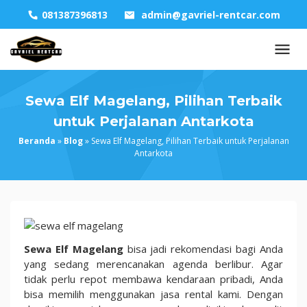
Skip
081387396813
admin@gavriel-rentcar.com
to
content
Sewa Elf Magelang, Pilihan Terbaik
untuk Perjalanan Antarkota
Beranda
»
Blog
»
Sewa Elf Magelang, Pilihan Terbaik untuk Perjalanan
Antarkota
Sewa
Elf
Sewa Elf Magelang
bisa jadi rekomendasi bagi Anda
Magelang,
yang sedang merencanakan agenda berlibur. Agar
Pilihan
tidak perlu repot membawa kendaraan pribadi, Anda
Terbaik
bisa memilih menggunakan jasa rental kami. Dengan
untuk