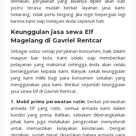
demikian, perjalanan yang awalnya dipikir akan sulit
Perjalanan
justru terasa mudah berkat layanan jasa kami.
Antarkota
Sekarang, tidak perlu bingung jika ingin bepergian lagi
karena kami siap melayani Anda sepenuh hati.
Keunggulan jasa sewa Elf
Magelang di Gavriel Rentcar
Sebagai solusi setiap perjalanan konsumen, baik dalam
maupun luar kota. Kami selalu siap memberikan
pelayanan yang maksimal sehingga Anda akan selalu
berlangganan kepada kami. Banyak sekali keunggulan
yang kami miliki bagi para konsumen sekalian yang
menggunakan jasa kami. Berikut sejumlah keunggulan
jasa sewa Elf di Gavriel Rentcar.
1. Mobil prima perawatan rutin:
berkat perawatan
armada Elf yang rutin, semua armada kami dalam
kondisi yang prima. Bahkan, sebelum diberangkatkan
pihak kami juga melakukan pengecekan menyeluruh
untuk memastikan kelayakan kendaraan. Dengan
demikian, sudah dapat dipastikan bahwa armada yang