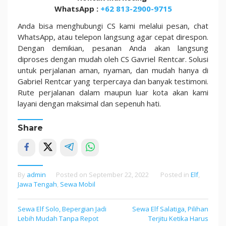
WhatsApp :
+62 813-2900-9715
Anda bisa menghubungi CS kami melalui pesan, chat
WhatsApp, atau telepon langsung agar cepat direspon.
Dengan demikian, pesanan Anda akan langsung
diproses dengan mudah oleh CS Gavriel Rentcar. Solusi
untuk perjalanan aman, nyaman, dan mudah hanya di
Gabriel Rentcar yang terpercaya dan banyak testimoni.
Rute perjalanan dalam maupun luar kota akan kami
layani dengan maksimal dan sepenuh hati.
Share
By
admin
Posted on
September 22, 2022
Posted in
Elf
,
Jawa Tengah
,
Sewa Mobil
Sewa Elf Solo, Bepergian Jadi
Sewa Elf Salatiga, Pilihan
Post
Lebih Mudah Tanpa Repot
Terjitu Ketika Harus
navigation