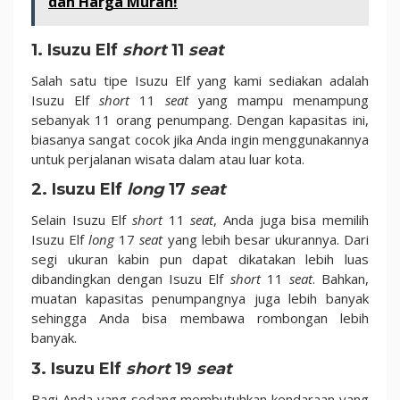
dan Harga Murah!
1. Isuzu Elf
short
11
seat
Salah satu tipe Isuzu Elf yang kami sediakan adalah
Isuzu Elf
short
11
seat
yang mampu menampung
sebanyak 11 orang penumpang. Dengan kapasitas ini,
biasanya sangat cocok jika Anda ingin menggunakannya
untuk perjalanan wisata dalam atau luar kota.
2. Isuzu Elf
long
17
seat
Selain Isuzu Elf
short
11
seat
, Anda juga bisa memilih
Isuzu Elf
long
17
seat
yang lebih besar ukurannya. Dari
segi ukuran kabin pun dapat dikatakan lebih luas
dibandingkan dengan Isuzu Elf
short
11
seat
. Bahkan,
muatan kapasitas penumpangnya juga lebih banyak
sehingga Anda bisa membawa rombongan lebih
banyak.
3. Isuzu Elf
short
19
seat
Bagi Anda yang sedang membutuhkan kendaraan yang