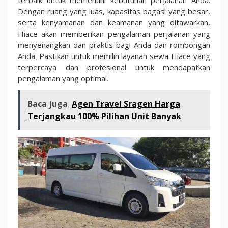
terbaik untuk memenuhi kebutuhan perjalanan Anda.
Dengan ruang yang luas, kapasitas bagasi yang besar,
serta kenyamanan dan keamanan yang ditawarkan,
Hiace akan memberikan pengalaman perjalanan yang
menyenangkan dan praktis bagi Anda dan rombongan
Anda. Pastikan untuk memilih layanan sewa Hiace yang
terpercaya dan profesional untuk mendapatkan
pengalaman yang optimal.
Baca juga
Agen Travel Sragen Harga
Terjangkau 100% Pilihan Unit Banyak