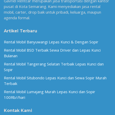
Gavriel Rentcar merupakan jasa transportasi dengan kantor
pusat di Kota Semarang. Kami menyediakan jasa rental
mobil, carter, drop baik untuk pribadi, keluarga, maupun
agenda formal.
Artikel Terbaru
Rental Mobil Banyuwangi Lepas Kunci & Dengan Sopir
Rental Mobil BSD Terbaik Sewa Driver dan Lepas Kunci
Bulanan
Rental Mobil Tangerang Selatan Terbaik Lepas Kunci dan
Sopir
Rental Mobil Situbondo Lepas Kunci dan Sewa Sopir Murah
Terbaik
Rental Mobil Lumajang Murah Lepas Kunci dan Sopir
100Rb//hari
Kontak Kami