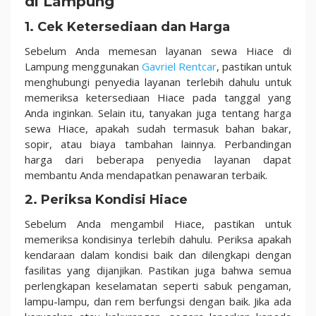
di Lampung
1. Cek Ketersediaan dan Harga
Sebelum Anda memesan layanan sewa Hiace di
Lampung menggunakan
Gavriel Rentcar
, pastikan untuk
menghubungi penyedia layanan terlebih dahulu untuk
memeriksa ketersediaan Hiace pada tanggal yang
Anda inginkan. Selain itu, tanyakan juga tentang harga
sewa Hiace, apakah sudah termasuk bahan bakar,
sopir, atau biaya tambahan lainnya. Perbandingan
harga dari beberapa penyedia layanan dapat
membantu Anda mendapatkan penawaran terbaik.
2. Periksa Kondisi Hiace
Sebelum Anda mengambil Hiace, pastikan untuk
memeriksa kondisinya terlebih dahulu. Periksa apakah
kendaraan dalam kondisi baik dan dilengkapi dengan
fasilitas yang dijanjikan. Pastikan juga bahwa semua
perlengkapan keselamatan seperti sabuk pengaman,
lampu-lampu, dan rem berfungsi dengan baik. Jika ada