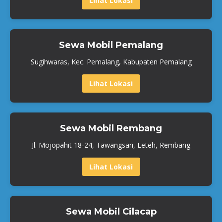
Lihat Lokasi
Sewa Mobil Pemalang
Sugihwaras, Kec. Pemalang, Kabupaten Pemalang
Lihat Lokasi
Sewa Mobil Rembang
Jl. Mojopahit 18-24, Tawangsari, Leteh, Rembang
Lihat Lokasi
Sewa Mobil Cilacap