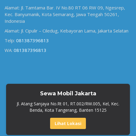
Alamat: Jl. Tamtama Bar. IV No.80 RT 06 RW 09, Ngesrep,
Kec. Banyumanik, Kota Semarang, Jawa Tengah 50261,
Indonesia
Alamat: Jl. Cipulir – Ciledug, Kebayoran Lama, Jakarta Selatan
Telp:
081387396813
WA:
081387396813
Sewa Mobil Jakarta
Jl. Atang Sanjaya No.Rt 01, RT.002/RW.005, Kel, Kec.
Benda, Kota Tangerang, Banten 15125
Lihat Lokasi