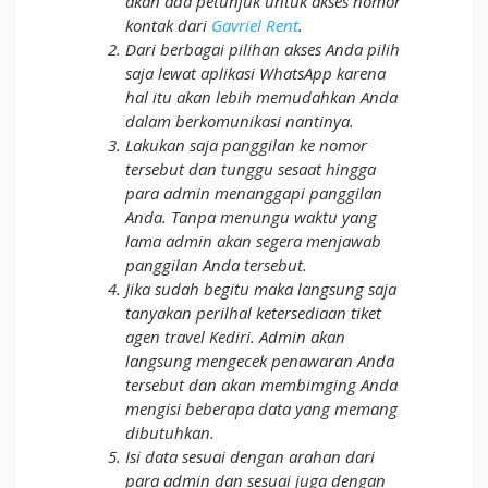
akan ada petunjuk untuk akses nomor
kontak dari
Gavriel Rent
.
Dari berbagai pilihan akses Anda pilih
saja lewat aplikasi WhatsApp karena
hal itu akan lebih memudahkan Anda
dalam berkomunikasi nantinya.
Lakukan saja panggilan ke nomor
tersebut dan tunggu sesaat hingga
para admin menanggapi panggilan
Anda. Tanpa menungu waktu yang
lama admin akan segera menjawab
panggilan Anda tersebut.
Jika sudah begitu maka langsung saja
tanyakan perilhal ketersediaan tiket
agen travel Kediri. Admin akan
langsung mengecek penawaran Anda
tersebut dan akan membimging Anda
mengisi beberapa data yang memang
dibutuhkan.
Isi data sesuai dengan arahan dari
para admin dan sesuai juga dengan