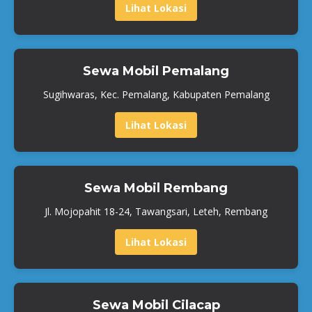
Lihat Lokasi
Sewa Mobil Pemalang
Sugihwaras, Kec. Pemalang, Kabupaten Pemalang
Lihat Lokasi
Sewa Mobil Rembang
Jl. Mojopahit 18-24, Tawangsari, Leteh, Rembang
Lihat Lokasi
Sewa Mobil Cilacap