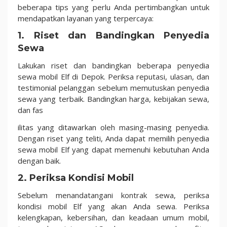
beberapa tips yang perlu Anda pertimbangkan untuk
mendapatkan layanan yang terpercaya:
1. Riset dan Bandingkan Penyedia
Sewa
Lakukan riset dan bandingkan beberapa penyedia
sewa mobil Elf di Depok. Periksa reputasi, ulasan, dan
testimonial pelanggan sebelum memutuskan penyedia
sewa yang terbaik. Bandingkan harga, kebijakan sewa,
dan fas
ilitas yang ditawarkan oleh masing-masing penyedia.
Dengan riset yang teliti, Anda dapat memilih penyedia
sewa mobil Elf yang dapat memenuhi kebutuhan Anda
dengan baik.
2. Periksa Kondisi Mobil
Sebelum menandatangani kontrak sewa, periksa
kondisi mobil Elf yang akan Anda sewa. Periksa
kelengkapan, kebersihan, dan keadaan umum mobil,