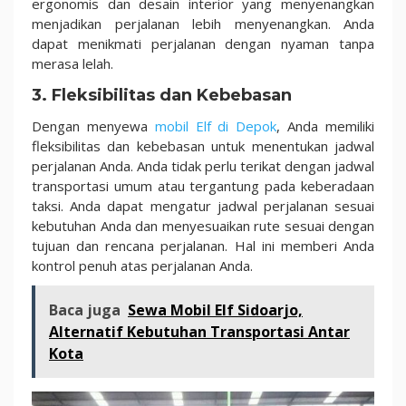
ergonomis dan desain interior yang menyenangkan
menjadikan perjalanan lebih menyenangkan. Anda
dapat menikmati perjalanan dengan nyaman tanpa
merasa lelah.
3. Fleksibilitas dan Kebebasan
Dengan menyewa
mobil Elf di Depok
, Anda memiliki
fleksibilitas dan kebebasan untuk menentukan jadwal
perjalanan Anda. Anda tidak perlu terikat dengan jadwal
transportasi umum atau tergantung pada keberadaan
taksi. Anda dapat mengatur jadwal perjalanan sesuai
kebutuhan Anda dan menyesuaikan rute sesuai dengan
tujuan dan rencana perjalanan. Hal ini memberi Anda
kontrol penuh atas perjalanan Anda.
Baca juga
Sewa Mobil Elf Sidoarjo,
Alternatif Kebutuhan Transportasi Antar
Kota