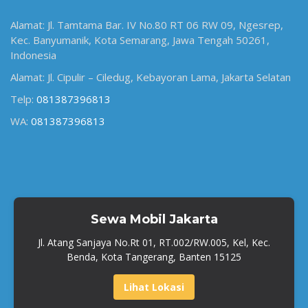
Alamat: Jl. Tamtama Bar. IV No.80 RT 06 RW 09, Ngesrep,
Kec. Banyumanik, Kota Semarang, Jawa Tengah 50261,
Indonesia
Alamat: Jl. Cipulir – Ciledug, Kebayoran Lama, Jakarta Selatan
Telp:
081387396813
WA:
081387396813
Sewa Mobil Jakarta
Jl. Atang Sanjaya No.Rt 01, RT.002/RW.005, Kel, Kec.
Benda, Kota Tangerang, Banten 15125
Lihat Lokasi