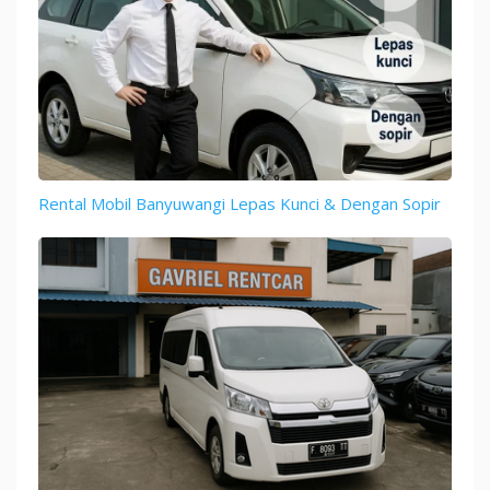
Rental Mobil Banyuwangi Lepas Kunci & Dengan Sopir