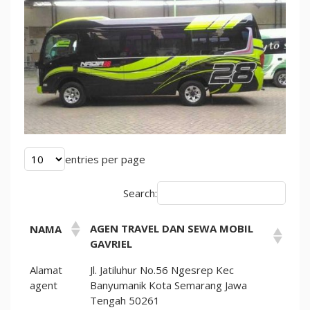
entries per page
Search:
AGEN TRAVEL DAN SEWA MOBIL
NAMA
GAVRIEL
Alamat
Jl. Jatiluhur No.56 Ngesrep Kec
agent
Banyumanik Kota Semarang Jawa
Tengah 50261