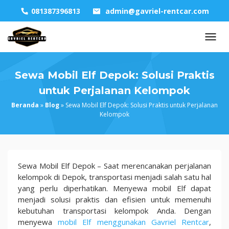
Skip
081387396813
admin@gavriel-rentcar.com
to
content
Sewa Mobil Elf Depok: Solusi Praktis
untuk Perjalanan Kelompok
Beranda
»
Blog
»
Sewa Mobil Elf Depok: Solusi Praktis untuk Perjalanan
Kelompok
Sewa
Sewa Mobil Elf Depok – Saat merencanakan perjalanan
Mobil
kelompok di Depok, transportasi menjadi salah satu hal
Elf
yang perlu diperhatikan. Menyewa mobil Elf dapat
Depok:
menjadi solusi praktis dan efisien untuk memenuhi
Solusi
kebutuhan transportasi kelompok Anda. Dengan
Praktis
menyewa
mobil Elf menggunakan Gavriel Rentcar
,