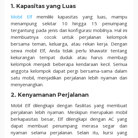
1. Kapasitas yang Luas
Mobil Elf
memiliki kapasitas yang luas, mampu
menampung sekitar 10 hingga 15 penumpang
tergantung pada jenis dan konfigurasi mobilnya. Hal ini
membuatnya cocok untuk perjalanan kelompok
bersama teman, keluarga, atau rekan kerja. Dengan
sewa mobil Elf, Anda tidak perlu khawatir tentang
kekurangan tempat duduk atau harus membagi
kelompok menjadi beberapa kendaraan kecil. Semua
anggota kelompok dapat pergi bersama-sama dalam
satu mobil, menjadikan perjalanan lebih nyaman dan
menyenangkan.
2. Kenyamanan Perjalanan
Mobil Elf dilengkapi dengan fasilitas yang membuat
perjalanan lebih nyaman. Meskipun merupakan mobil
berkapasitas besar, Elf dilengkapi dengan AC yang
dapat membuat penumpang merasa segar dan
nyaman selama perjalanan. Selain itu, kursi yang