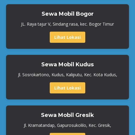
Sewa Mobil Bogor
JL. Raya tajur V, Sindang rasa, kec. Bogor Timur
Lihat Lokasi
Sewa Mobil Kudus
Jl. Sosrokartono, Kudus, Kaliputu, Kec. Kota Kudus,
Lihat Lokasi
Sewa Mobil Gresik
Jl. Kramatandap, Gapurosukolilo, Kec. Gresik,