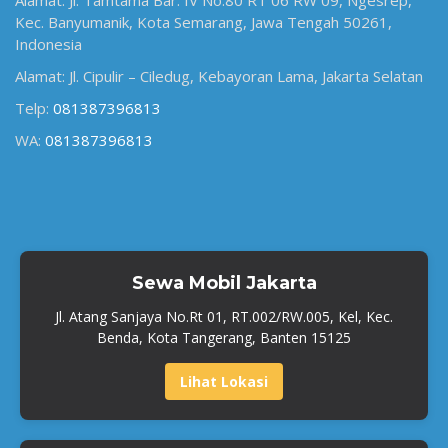
Alamat: Jl. Tamtama Bar. IV No.80 RT 06 RW 09, Ngesrep,
Kec. Banyumanik, Kota Semarang, Jawa Tengah 50261,
Indonesia
Alamat: Jl. Cipulir – Ciledug, Kebayoran Lama, Jakarta Selatan
Telp:
081387396813
WA:
081387396813
Sewa Mobil Jakarta
Jl. Atang Sanjaya No.Rt 01, RT.002/RW.005, Kel, Kec.
Benda, Kota Tangerang, Banten 15125
Lihat Lokasi