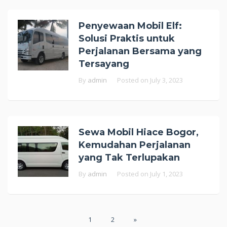
Penyewaan Mobil Elf:
Solusi Praktis untuk
Perjalanan Bersama yang
Tersayang
By
admin
Posted on
July 3, 2023
Sewa Mobil Hiace Bogor,
Kemudahan Perjalanan
yang Tak Terlupakan
By
admin
Posted on
July 1, 2023
Posts
1
2
»