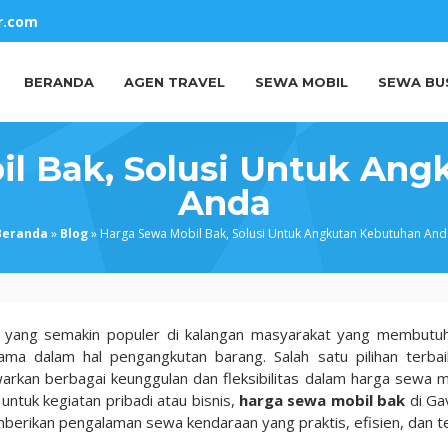
r.com
BERANDA
AGEN TRAVEL
SEWA MOBIL
SEWA BU
l Bak, Solusi Untuk An
Anda
Beranda
»
Blog
»
Harga Sewa Mobil Bak, Solusi Untuk Angkutan Kebutuhan And
 yang semakin populer di kalangan masyarakat yang membutu
ama dalam hal pengangkutan barang. Salah satu pilihan terbai
arkan berbagai keunggulan dan fleksibilitas dalam harga sewa m
ntuk kegiatan pribadi atau bisnis,
harga sewa mobil bak
di Gav
emberikan pengalaman sewa kendaraan yang praktis, efisien, dan t