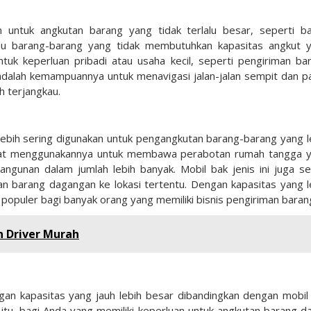
n untuk angkutan barang yang tidak terlalu besar, seperti b
au barang-barang yang tidak membutuhkan kapasitas angkut 
ntuk keperluan pribadi atau usaha kecil, seperti pengiriman ba
 adalah kemampuannya untuk menavigasi jalan-jalan sempit dan pa
h terjangkau.
ebih sering digunakan untuk pengangkutan barang-barang yang l
apat menggunakannya untuk membawa perabotan rumah tangga 
angunan dalam jumlah lebih banyak. Mobil bak jenis ini juga se
n barang dagangan ke lokasi tertentu. Dengan kapasitas yang l
 populer bagi banyak orang yang memiliki bisnis pengiriman baran
 Driver Murah
n kapasitas yang jauh lebih besar dibandingkan dengan mobil
a itu, bagi Anda yang memiliki keperluan untuk angkutan barang d