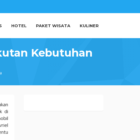
S
HOTEL
PAKET WISATA
KULINER
gkutan Kebutuhan
a
hkan
k di
obil
riel
entu