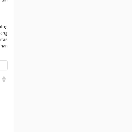
ling
yang
itas
uhan