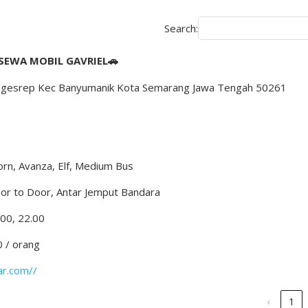
Search:
SEWA MOBIL GAVRIEL🚗
56 Ngesrep Kec Banyumanik Kota Semarang Jawa Tengah 50261
rn, Avanza, Elf, Medium Bus
oor to Door, Antar Jemput Bandara
.00, 22.00
0 / orang
ar.com//
‹
1