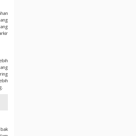
ahan
yang
rang
rkir
ebih
yang
ring
ebih
g.
 bak
alam