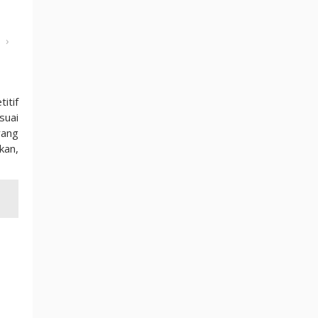
›
itif
suai
yang
kan,