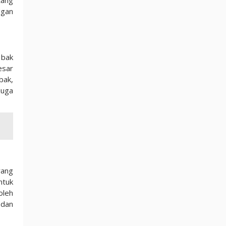
tang
ggan
 bak
esar
bak,
juga
yang
ntuk
oleh
 dan