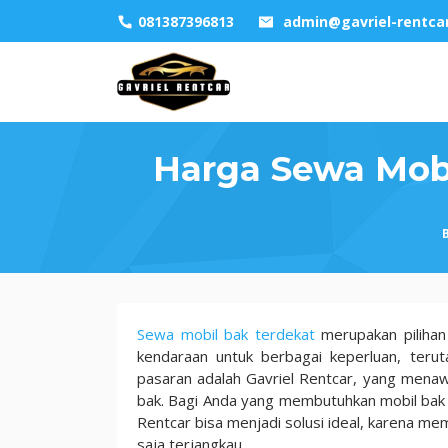
Skip
081387396813
admin@gavriel-rentca
to
content
Harga Sewa Mobi
Harga
Sewa mobil bak terdekat
merupakan pilihan
Sewa
kendaraan untuk berbagai keperluan, terut
Mobil
pasaran adalah Gavriel Rentcar, yang menaw
Bak,
bak. Bagi Anda yang membutuhkan mobil bak u
Solusi
Rentcar bisa menjadi solusi ideal, karena m
Untuk
saja terjangkau.