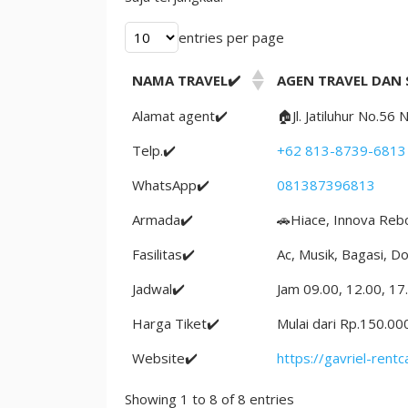
Angkutan
Kebutuhan
entries per page
Anda
NAMA TRAVEL✔️
AGEN TRAVEL DAN 
Alamat agent✔️
🏠Jl. Jatiluhur No.
Telp.✔️
+62 813-8739-6813
WhatsApp✔️
081387396813
Armada✔️
🚗Hiace, Innova Rebo
Fasilitas✔️
Ac, Musik, Bagasi, D
Jadwal✔️
Jam 09.00, 12.00, 17
Harga Tiket✔️
Mulai dari Rp.150.00
Website✔️
https://gavriel-rentc
Showing 1 to 8 of 8 entries