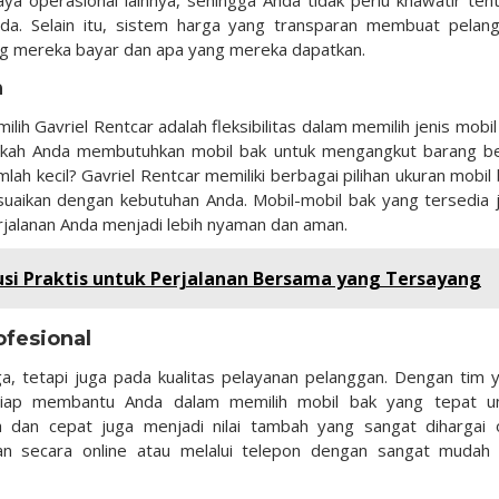
ya operasional lainnya, sehingga Anda tidak perlu khawatir ten
da. Selain itu, sistem harga yang transparan membuat pelan
g mereka bayar dan apa yang mereka dapatkan.
n
ih Gavriel Rentcar adalah fleksibilitas dalam memilih jenis mobil
akah Anda membutuhkan mobil bak untuk mengangkut barang b
h kecil? Gavriel Rentcar memiliki berbagai pilihan ukuran mobil 
esuaikan dengan kebutuhan Anda. Mobil-mobil bak yang tersedia 
rjalanan Anda menjadi lebih nyaman dan aman.
usi Praktis untuk Perjalanan Bersama yang Tersayang
ofesional
ga, tetapi juga pada kualitas pelayanan pelanggan. Dengan tim 
siap membantu Anda dalam memilih mobil bak yang tepat u
dan cepat juga menjadi nilai tambah yang sangat dihargai 
n secara online atau melalui telepon dengan sangat mudah