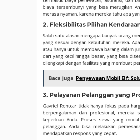
termasuk biaya perawatan, asuransi, dan bia
biaya tersembunyi yang bisa merugikan An
merasa nyaman, karena mereka tahu apa yan
2. Fleksibilitas Pilihan Kendaraa
Salah satu alasan mengapa banyak orang memil
yang sesuai dengan kebutuhan mereka. Ap
atau hanya untuk membawa barang dalam jumla
dari yang kecil hingga besar, yang bisa dis
dilengkapi dengan fasilitas yang membuat pe
Baca juga
Penyewaan Mobil Elf: Sol
3. Pelayanan Pelanggan yang Pr
Gavriel Rentcar tidak hanya fokus pada har
berpengalaman dan profesional, mereka 
keperluan Anda. Proses sewa yang mudah 
pelanggan. Anda bisa melakukan pemesana
mendapatkan respons yang cepat.