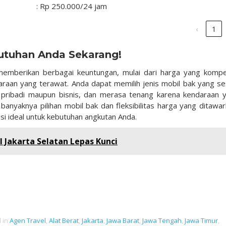
: Rp 250.000/24 jam
‹
1
tuhan Anda Sekarang!
emberikan berbagai keuntungan, mulai dari harga yang kompet
araan yang terawat. Anda dapat memilih jenis mobil bak yang se
n pribadi maupun bisnis, dan merasa tenang karena kendaraan 
banyaknya pilihan mobil bak dan fleksibilitas harga yang ditawar
usi ideal untuk kebutuhan angkutan Anda.
l Jakarta Selatan Lepas Kunci
 in
Agen Travel
,
Alat Berat
,
Jakarta
,
Jawa Barat
,
Jawa Tengah
,
Jawa Timur
,