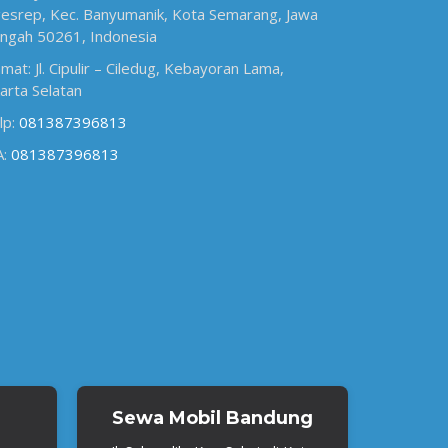
esrep, Kec. Banyumanik, Kota Semarang, Jawa
ngah 50261, Indonesia
amat: Jl. Cipulir – Ciledug, Kebayoran Lama,
karta Selatan
lp:
081387396813
A:
081387396813
Sewa Mobil Bandung