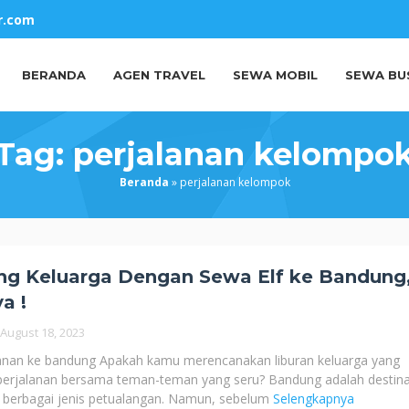
r.com
BERANDA
AGEN TRAVEL
SEWA MOBIL
SEWA BU
Tag:
perjalanan kelompo
Beranda
»
perjalanan kelompok
ng Keluarga Dengan Sewa Elf ke Bandung
a !
August 18, 2023
lanan ke bandung Apakah kamu merencanakan liburan keluarga yang
erjalanan bersama teman-teman yang seru? Bandung adalah destina
 berbagai jenis petualangan. Namun, sebelum
Selengkapnya