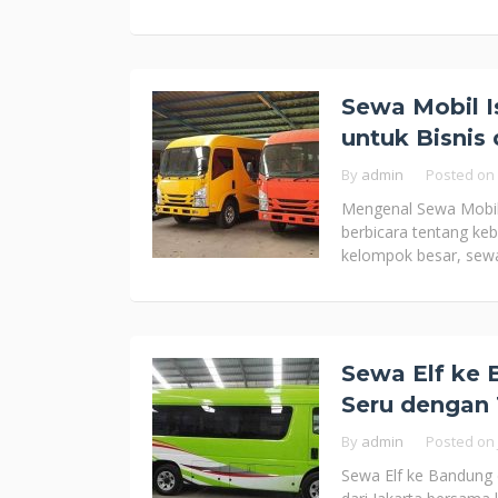
Sewa Mobil Is
untuk Bisnis 
By
admin
Posted on
Mengenal Sewa Mobil 
berbicara tentang keb
kelompok besar, sew
Sewa Elf ke 
Seru dengan
By
admin
Posted on
Sewa Elf ke Bandung 