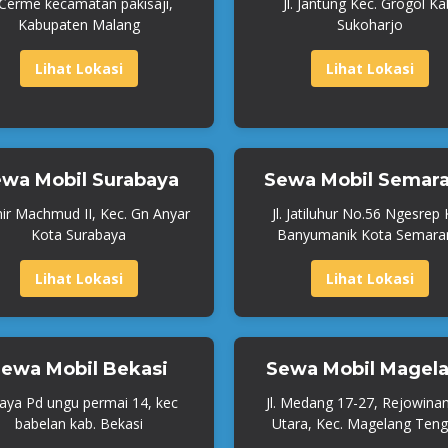
. Cerme kecamatan pakisaji,
Jl. Jantung Kec. Grogol Ka
Kabupaten Malang
Sukoharjo
Lihat Lokasi
Lihat Lokasi
wa Mobil Surabaya
Sewa Mobil Semar
mir Machmud II, Kec. Gn Anyar
Jl. Jatiluhur No.56 Ngesrep
Kota Surabaya
Banyumanik Kota Semara
Lihat Lokasi
Lihat Lokasi
ewa Mobil Bekasi
Sewa Mobil Magel
Raya Pd ungu permai 14, kec
Jl. Medang 17-27, Rejowina
babelan kab. Bekasi
Utara, Kec. Magelang Teng