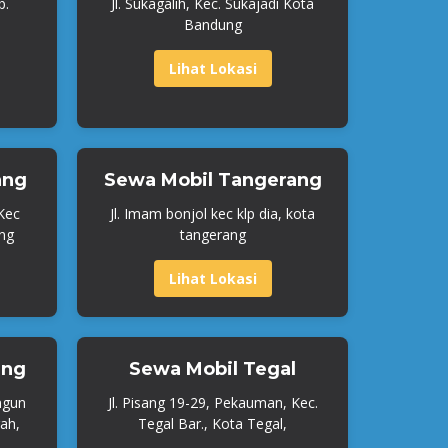
b.
Jl. Sukagalih, Kec. Sukajadi Kota
Bandung
Lihat Lokasi
ang
Sewa Mobil Tangerang
 Kec
Jl. Imam bonjol kec klp dia, kota
ng
tangerang
Lihat Lokasi
ang
Sewa Mobil Tegal
ngun
Jl. Pisang 19-29, Pekauman, Kec.
ah,
Tegal Bar., Kota Tegal,