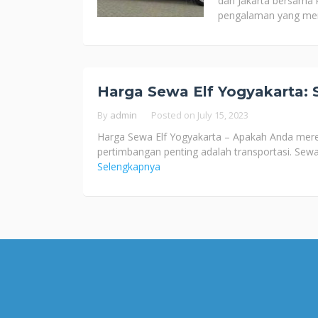
dari Jakarta bersama
pengalaman yang me
Harga Sewa Elf Yogyakarta: 
By
admin
Posted on
July 15, 2023
Harga Sewa Elf Yogyakarta – Apakah Anda meren
pertimbangan penting adalah transportasi. Sewa 
Selengkapnya