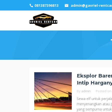
Skip
081387396813
admin@gavriel-rentca
to
content
Eksplor Bare
Intip Hargany
By
admin
Posted on
Sewa elf untuk perja
menyenangkan atau p
yang sempurna untuk