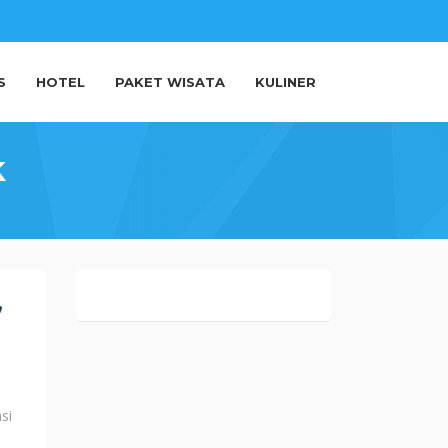
S
HOTEL
PAKET WISATA
KULINER
k
,
si