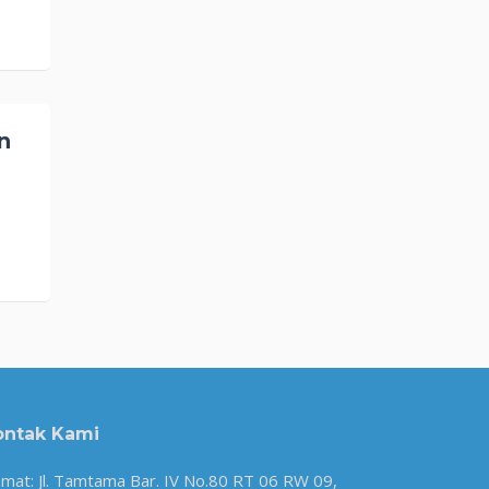
n
ontak Kami
amat: Jl. Tamtama Bar. IV No.80 RT 06 RW 09,