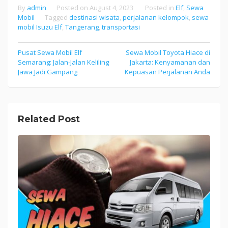
By
admin
Posted on
August 4, 2023
Posted in
Elf
,
Sewa
Mobil
Tagged
destinasi wisata
,
perjalanan kelompok
,
sewa
mobil Isuzu Elf
,
Tangerang
,
transportasi
Pusat Sewa Mobil Elf
Sewa Mobil Toyota Hiace di
Post
Semarang: Jalan-Jalan Keliling
Jakarta: Kenyamanan dan
navigation
Jawa Jadi Gampang
Kepuasan Perjalanan Anda
Related Post