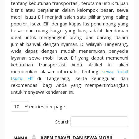
tentang kebutuhan transportasi, terutama untuk tujuan
Transportasi
bisnis atau perjalanan dalam kelompok besar, sewa
Praktis
mobil Isuzu Elf menjadi salah satu pilihan yang paling
untuk
populer. Isuzu Elf, dengan kapasitas penumpang yang
Bisnis
besar dan ruang kargo yang luas, adalah kendaraan
dan
ideal untuk mengangkut orang dan barang dalam
Piknik
jumlah banyak dengan nyaman. Di wilayah Tangerang,
Anda dapat dengan mudah menemukan penyedia
layanan sewa mobil Isuzu Elf yang dapat memenuhi
kebutuhan transportasi Anda. Artikel ini akan
memberikan ulasan informatif tentang
sewa mobil
Isuzu Elf
di Tangerang, serta keunggulan dan
rekomendasi bagi Anda yang mempertimbangkan
untuk menyewa kendaraan ini.
entries per page
Search:
AGEN TRAVEL DAN SEWA MOBIL
NAMA