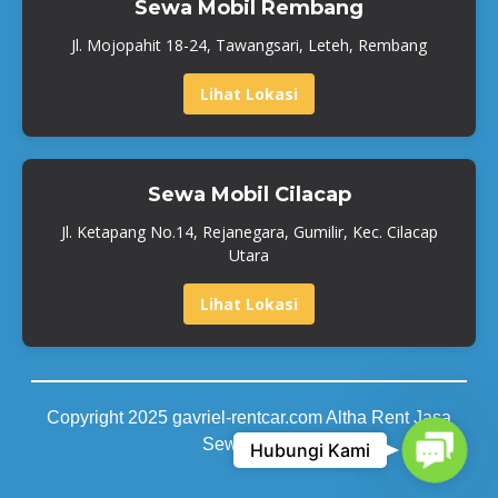
Sewa Mobil Rembang
Jl. Mojopahit 18-24, Tawangsari, Leteh, Rembang
Lihat Lokasi
Sewa Mobil Cilacap
Jl. Ketapang No.14, Rejanegara, Gumilir, Kec. Cilacap
Utara
Lihat Lokasi
Copyright 2025 gavriel-rentcar.com Altha Rent Jasa
Contact
Sewa Mobil
Hubungi Kami