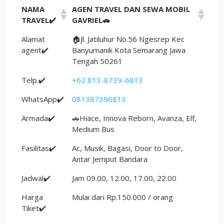
NAMA
AGEN TRAVEL DAN SEWA MOBIL
TRAVEL✔️
GAVRIEL🚗
Alamat
🏠Jl. Jatiluhur No.56 Ngesrep Kec
agent✔️
Banyumanik Kota Semarang Jawa
Tengah 50261
Telp.✔️
+62 813-8739-6813
WhatsApp✔️
081387396813
Armada✔️
🚗Hiace, Innova Reborn, Avanza, Elf,
Medium Bus
Fasilitas✔️
Ac, Musik, Bagasi, Door to Door,
Antar Jemput Bandara
Jadwal✔️
Jam 09.00, 12.00, 17.00, 22.00
Harga
Mulai dari Rp.150.000 / orang
Tiket✔️