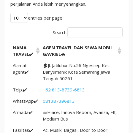
perjalanan Anda lebih menyenangkan.
entries per page
Search:
NAMA
AGEN TRAVEL DAN SEWA MOBIL
TRAVEL✔️
GAVRIEL🚗
Alamat
🏠Jl. Jatiluhur No.56 Ngesrep Kec
agent✔️
Banyumanik Kota Semarang Jawa
Tengah 50261
Telp.✔️
+62 813-8739-6813
WhatsApp✔️
081387396813
Armada✔️
🚗Hiace, Innova Reborn, Avanza, Elf,
Medium Bus
Fasilitas✔️
Ac, Musik, Bagasi, Door to Door,