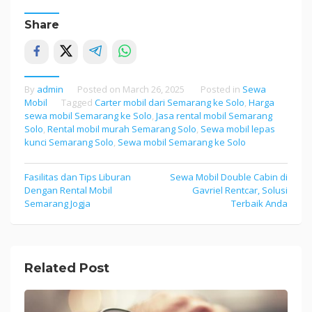
Share
By
admin
Posted on
March 26, 2025
Posted in
Sewa
Mobil
Tagged
Carter mobil dari Semarang ke Solo
,
Harga
sewa mobil Semarang ke Solo
,
Jasa rental mobil Semarang
Solo
,
Rental mobil murah Semarang Solo
,
Sewa mobil lepas
kunci Semarang Solo
,
Sewa mobil Semarang ke Solo
Fasilitas dan Tips Liburan
Sewa Mobil Double Cabin di
Post
Dengan Rental Mobil
Gavriel Rentcar, Solusi
navigation
Semarang Jogja
Terbaik Anda
Related Post