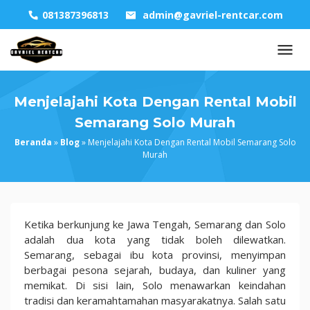
Skip
081387396813
admin@gavriel-rentcar.com
to
content
Menjelajahi Kota Dengan Rental Mobil
Semarang Solo Murah
Beranda
»
Blog
»
Menjelajahi Kota Dengan Rental Mobil Semarang Solo
Murah
Menjelajahi
Ketika berkunjung ke Jawa Tengah, Semarang dan Solo
Kota
adalah dua kota yang tidak boleh dilewatkan.
Dengan
Semarang, sebagai ibu kota provinsi, menyimpan
Rental
berbagai pesona sejarah, budaya, dan kuliner yang
Mobil
memikat. Di sisi lain, Solo menawarkan keindahan
Semarang
tradisi dan keramahtamahan masyarakatnya. Salah satu