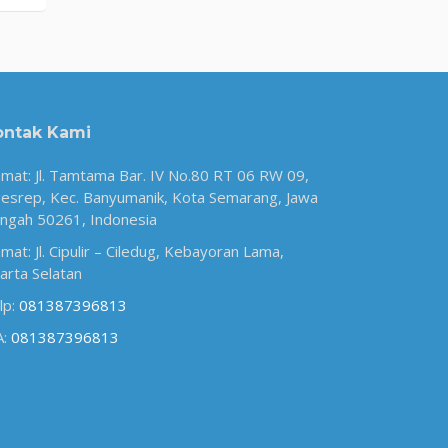
ontak Kami
amat: Jl. Tamtama Bar. IV No.80 RT 06 RW 09,
esrep, Kec. Banyumanik, Kota Semarang, Jawa
ngah 50261, Indonesia
amat: Jl. Cipulir – Ciledug, Kebayoran Lama,
karta Selatan
lp:
081387396813
A:
081387396813