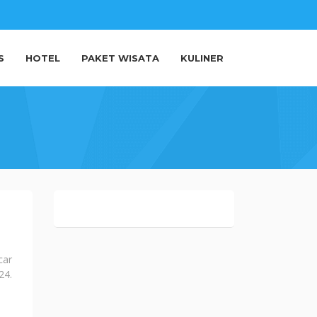
S
HOTEL
PAKET WISATA
KULINER
car
24.