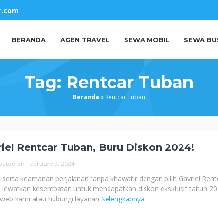
r.com
BERANDA
AGEN TRAVEL
SEWA MOBIL
SEWA BU
Tag:
Rentcar Tuban
Beranda
»
Rentcar Tuban
riel Rentcar Tuban, Buru Diskon 2024!
osted on
February 3, 2024
erta keamanan perjalanan tanpa khawatir dengan pilih Gavriel Rent
n lewatkan kesempatan untuk mendapatkan diskon eksklusif tahun 20
s web kami atau hubungi layanan
Selengkapnya