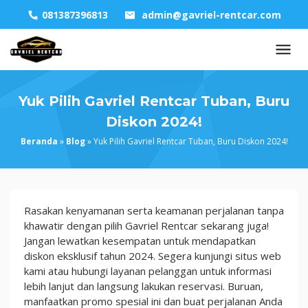
Skip
081387396813
admin@gavriel-rentcar.com
to
content
Yuk Pilih Gavriel Rentcar Tuban, Buru
Diskon 2024!
Beranda
»
Blog
»
Yuk Pilih Gavriel Rentcar Tuban, Buru Diskon 2024!
Yuk
Rasakan kenyamanan serta keamanan perjalanan tanpa
Pilih
khawatir dengan pilih Gavriel Rentcar sekarang juga!
Gavriel
Jangan lewatkan kesempatan untuk mendapatkan
Rentcar
diskon eksklusif tahun 2024. Segera kunjungi situs web
Tuban,
kami atau hubungi layanan pelanggan untuk informasi
Buru
lebih lanjut dan langsung lakukan reservasi. Buruan,
Diskon
manfaatkan promo spesial ini dan buat perjalanan Anda