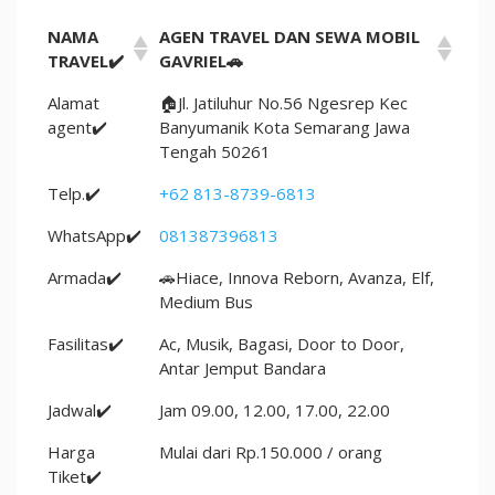
NAMA
AGEN TRAVEL DAN SEWA MOBIL
TRAVEL✔️
GAVRIEL🚗
Alamat
🏠Jl. Jatiluhur No.56 Ngesrep Kec
agent✔️
Banyumanik Kota Semarang Jawa
Tengah 50261
Telp.✔️
+62 813-8739-6813
WhatsApp✔️
081387396813
Armada✔️
🚗Hiace, Innova Reborn, Avanza, Elf,
Medium Bus
Fasilitas✔️
Ac, Musik, Bagasi, Door to Door,
Antar Jemput Bandara
Jadwal✔️
Jam 09.00, 12.00, 17.00, 22.00
Harga
Mulai dari Rp.150.000 / orang
Tiket✔️