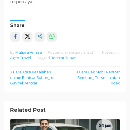
terpercaya.
Share
By
Mutiara Annisa
Posted on
February 3, 2024
Posted in
Agen Travel
Tagged
Rentcar Tuban
3 Cara Atasi Kesalahan
3 Cara Cek Mobil Rentcar
Post
dalam Rentcar Subang di
Rembang Tersedia atau
navigation
Gavriel Rentcar
Tidak
Related Post