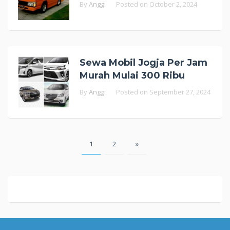
By
Anggi
Posted on
October 2, 2024
Sewa Mobil Jogja Per Jam
Murah Mulai 300 Ribu
By
Anggi
Posted on
September 27, 2024
Posts
1
2
»
pagination