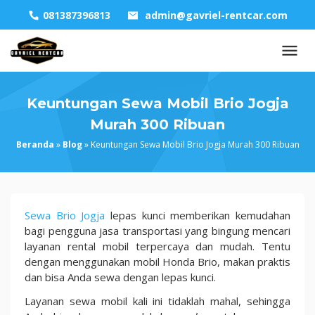
Skip
081387396813
admin@gavriel-rentcar.com
to
content
Keuntungan Sewa Mobil Brio Jogja
Murah 300 Ribuan
Beranda
»
Blog
»
Keuntungan Sewa Mobil Brio Jogja Murah 300 Ribuan
Keuntungan
Sewa Brio Jogja
lepas kunci memberikan kemudahan
Sewa
bagi pengguna jasa transportasi yang bingung mencari
Mobil
layanan rental mobil terpercaya dan mudah. Tentu
Brio
dengan menggunakan mobil Honda Brio, makan praktis
Jogja
dan bisa Anda sewa dengan lepas kunci.
Murah
Layanan sewa mobil kali ini tidaklah mahal, sehingga
300