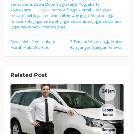
Serba Serbi
,
Sewa Mobil
,
Yogyakarta
,
Yogyakarta
,
Yogyakarta
Tagged
rental elf jogja
,
Rental Hiace Jogja
,
rental mobil Jogja
,
rental mobil mewah jogja
,
Rentcar Jogja
,
rentcar kota jogja
,
sewa elf jogja
,
sewa hiace jogja
,
sewa mobil
jogja
,
sewa mobil mewah jogja
Sewa Mobil Xenia Jakarta
5 Tempat Wisata Jogja Malam
Post
Murah Mulai 300 Ribu
Hari, Jangan Sampai Terlewat!
navigation
Related Post