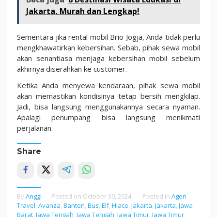
Jakarta, Murah dan Lengkap!
Sementara jika rental mobil Brio Jogja, Anda tidak perlu
mengkhawatirkan kebersihan. Sebab, pihak sewa mobil
akan senantiasa menjaga kebersihan mobil sebelum
akhirnya diserahkan ke customer.
Ketika Anda menyewa kendaraan, pihak sewa mobil
akan memastikan kondisinya tetap bersih mengkilap.
Jadi, bisa langsung menggunakannya secara nyaman.
Apalagi penumpang bisa langsung menikmati
perjalanan.
Share
By
Anggi
Posted on
October 30, 2024
Posted in
Agen
Travel
,
Avanza
,
Banten
,
Bus
,
Elf
,
Hiace
,
Jakarta
,
Jakarta
,
Jawa
Barat
,
Jawa Tengah
,
Jawa Tengah
,
Jawa Timur
,
Jawa Timur
,