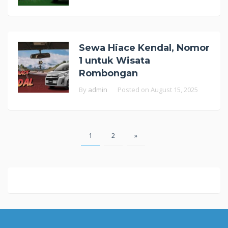
Sewa Hiace Kendal, Nomor
1 untuk Wisata
Rombongan
By
admin
Posted on
August 15, 2025
Posts
1
2
»
pagination