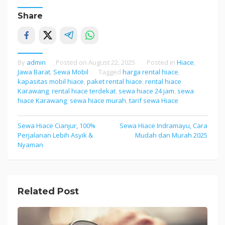
Share
By
admin
Posted on
August 22, 2025
Posted in
Hiace
,
Jawa Barat
,
Sewa Mobil
Tagged
harga rental hiace
,
kapasitas mobil hiace
,
paket rental hiace
,
rental hiace
Karawang
,
rental hiace terdekat
,
sewa hiace 24 jam
,
sewa
hiace Karawang
,
sewa hiace murah
,
tarif sewa Hiace
Sewa Hiace Cianjur, 100%
Sewa Hiace Indramayu, Cara
Post
Perjalanan Lebih Asyik &
Mudah dan Murah 2025
navigation
Nyaman
Related Post