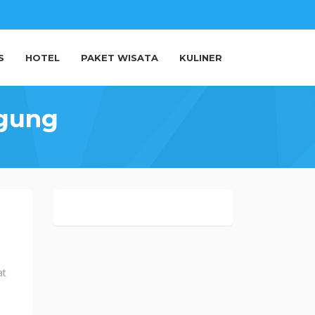
S
HOTEL
PAKET WISATA
KULINER
ggung
at