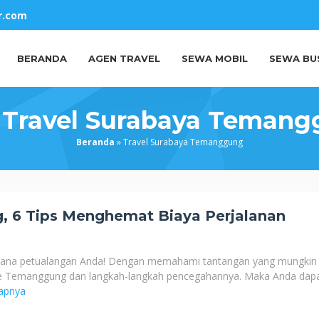
r.com
BERANDA
AGEN TRAVEL
SEWA MOBIL
SEWA BU
:
Travel Surabaya Teman
Beranda
»
Travel Surabaya Temanggung
, 6 Tips Menghemat Biaya Perjalanan
encana petualangan Anda! Dengan memahami tantangan yang mungkin
 ke Temanggung dan langkah-langkah pencegahannya. Maka Anda dap
apnya