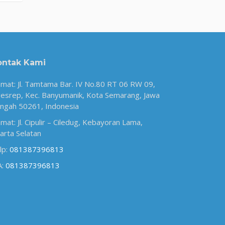
ontak Kami
amat: Jl. Tamtama Bar. IV No.80 RT 06 RW 09,
esrep, Kec. Banyumanik, Kota Semarang, Jawa
ngah 50261, Indonesia
amat: Jl. Cipulir – Ciledug, Kebayoran Lama,
karta Selatan
lp:
081387396813
A:
081387396813