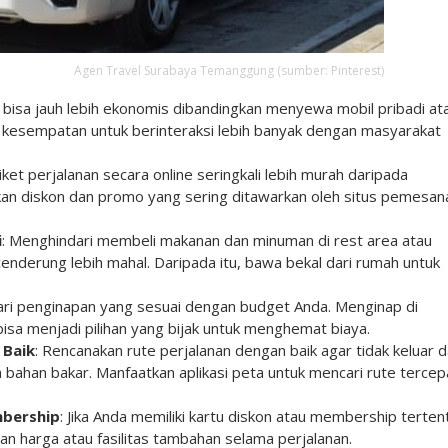
Agen Travel Surabaya Temanggung (sumber: Pinterest)
 bisa jauh lebih ekonomis dibandingkan menyewa mobil pribadi at
kan kesempatan untuk berinteraksi lebih banyak dengan masyarakat
iket perjalanan secara online seringkali lebih murah daripada
kan diskon dan promo yang sering ditawarkan oleh situs pemesan
i
: Menghindari membeli makanan dan minuman di rest area atau
nderung lebih mahal. Daripada itu, bawa bekal dari rumah untuk
Cari penginapan yang sesuai dengan budget Anda. Menginap di
a menjadi pilihan yang bijak untuk menghemat biaya.
 Baik
: Rencanakan rute perjalanan dengan baik agar tidak keluar d
bahan bakar. Manfaatkan aplikasi peta untuk mencari rute tercep
mbership
: Jika Anda memiliki kartu diskon atau membership terten
 harga atau fasilitas tambahan selama perjalanan.