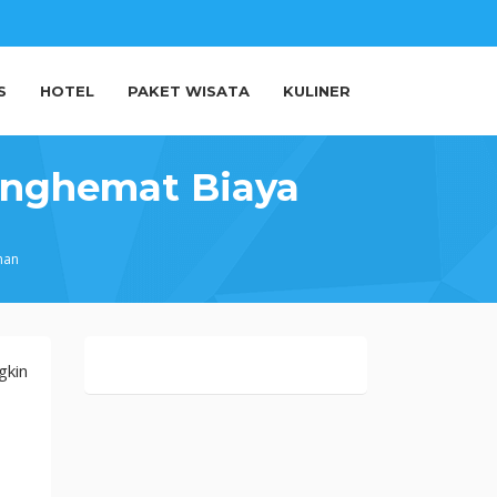
S
HOTEL
PAKET WISATA
KULINER
enghemat Biaya
nan
gkin