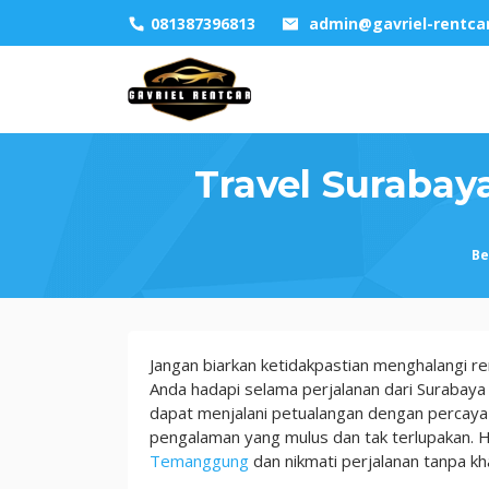
Skip
081387396813
admin@gavriel-rentca
to
content
Travel Suraba
Be
Travel
Jangan biarkan ketidakpastian menghalangi 
Surabaya
Anda hadapi selama perjalanan dari Suraba
Temanggung,
dapat menjalani petualangan dengan percaya 
6
pengalaman yang mulus dan tak terlupakan.
Tips
Temanggung
dan nikmati perjalanan tanpa kh
Menghemat