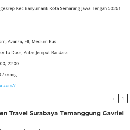
56 Ngesrep Kec Banyumanik Kota Semarang Jawa Tengah 50261
rn, Avanza, Elf, Medium Bus
oor to Door, Antar Jemput Bandara
.00, 22.00
0 / orang
ar.com//
‹
1
gen Travel Surabaya Temanggung Gavriel