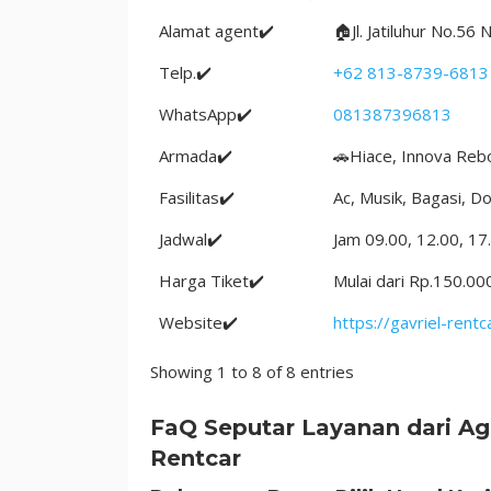
Alamat agent✔️
🏠Jl. Jatiluhur No.
Telp.✔️
+62 813-8739-6813
WhatsApp✔️
081387396813
Armada✔️
🚗Hiace, Innova Rebo
Fasilitas✔️
Ac, Musik, Bagasi, D
Jadwal✔️
Jam 09.00, 12.00, 17
Harga Tiket✔️
Mulai dari Rp.150.00
Website✔️
https://gavriel-rentc
Showing 1 to 8 of 8 entries
FaQ Seputar Layanan dari A
Rentcar