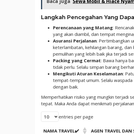
Baca juga
Sewa Mobil & Hiace Nyam
Langkah Pencegahan Yang Dapa
Perencanaan yang Matang
: Rencanak
yang akan diambil, dan tempat mengin
Asuransi Perjalanan
: Pertimbangkan u
keterlambatan, kehilangan barang, dan 
pemulihan yang lebih baik jika terjadi s
Packing yang Cermat
: Bawa hanya b
tidak perlu. Selalu simpan barang ber
Mengikuti Aturan Keselamatan
: Pat
tempat-tempat umum. Selalu waspada t
dengan baik.
Memperhatikan risiko yang mungkin terjadi 
tepat. Maka Anda dapat menikmati perjalana
entries per page
NAMA TRAVEL✔️
AGEN TRAVEL DAN 