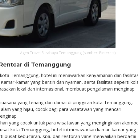
Agen Travel Surabaya Temanggung (sumber: Pinterest)
l Rentcar di Temanggung
t kota Temanggung, hotel ini menawarkan kenyamanan dan fasilita
Kamar-kamar yang bersih dan nyaman, serta fasilitas seperti ko
masakan lokal dan internasional, membuat pengalaman menginap
suasana yang tenang dan damai di pinggiran kota Temanggung.
 alam yang hijau, cocok bagi para wisatawan yang mencari
enginap.
ilihan yang cocok untuk para wisatawan yang menginginkan akomo
pusat kota Temanggung, hotel ini menawarkan kamar-kamar yang
erti pusat kebugaran, spa, dan restoran yang menyajikan berbagai