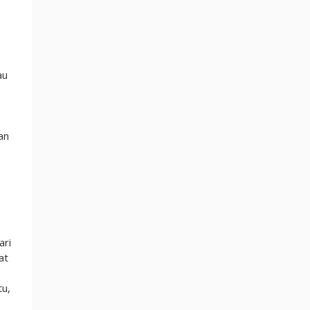
au
an
ari
at
tu,