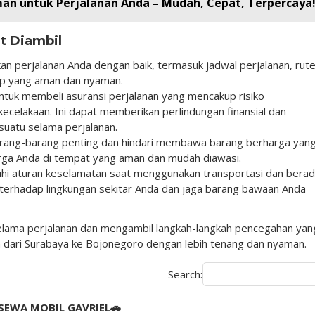
an untuk Perjalanan Anda – Mudah, Cepat, Terpercaya
t Diambil
an perjalanan Anda dengan baik, termasuk jadwal perjalanan, rut
ap yang aman dan nyaman.
ntuk membeli asuransi perjalanan yang mencakup risiko
kecelakaan. Ini dapat memberikan perlindungan finansial dan
esuatu selama perjalanan.
arang-barang penting dan hindari membawa barang berharga yan
harga Anda di tempat yang aman dan mudah diawasi.
uhi aturan keselamatan saat menggunakan transportasi dan berad
erhadap lingkungan sekitar Anda dan jaga barang bawaan Anda
selama perjalanan dan mengambil langkah-langkah pencegahan yan
n dari Surabaya ke Bojonegoro dengan lebih tenang dan nyaman.
Search:
SEWA MOBIL GAVRIEL🚗