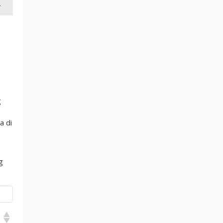
!
e
g
a di
g