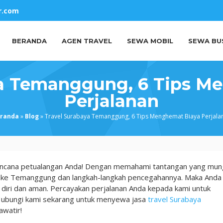
r.com
BERANDA
AGEN TRAVEL
SEWA MOBIL
SEWA BU
ya Temanggung, 6 Tips M
Perjalanan
randa
»
Blog
»
Travel Surabaya Temanggung, 6 Tips Menghemat Biaya Perjala
rencana petualangan Anda! Dengan memahami tantangan yang mun
ya ke Temanggung dan langkah-langkah pencegahannya. Maka Anda
diri dan aman. Percayakan perjalanan Anda kepada kami untuk
 Hubungi kami sekarang untuk menyewa jasa
travel Surabaya
awatir!