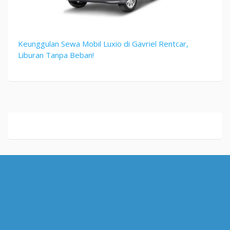
Keunggulan Sewa Mobil Luxio di Gavriel Rentcar,
Liburan Tanpa Beban!