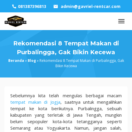
Skip
081387396813
admin@gavriel-rentcar.com
to
content
Rekomendasi 8 Tempat Makan di
Purbalingga, Gak Bikin Kecewa
Beranda
»
Blog
»
Rekomendasi 8 Tempat Makan di Purbalingga, Gak
Bikin Kecewa
Rekomendasi
Sebelumnya kita telah mengulas berbagai macam
8
tempat makan di Jogja
, saatnya untuk mengalihkan
Tempat
tempat ke kota berikutnya. Purbalingga, sebuah
Makan
kabupaten yang terletak di Jawa Tengah, mungkin
di
belum sepopuler kota-kota tetangganya seperti
Purbalingga,
Semarang atau Yogyakarta. Namun, jangan salah,