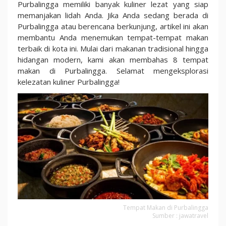
Gak
Purbalingga memiliki banyak kuliner lezat yang siap
Bikin
memanjakan lidah Anda. Jika Anda sedang berada di
Kecewa
Purbalingga atau berencana berkunjung, artikel ini akan
membantu Anda menemukan tempat-tempat makan
terbaik di kota ini. Mulai dari makanan tradisional hingga
hidangan modern, kami akan membahas 8 tempat
makan di Purbalingga. Selamat mengeksplorasi
kelezatan kuliner Purbalingga!
Tempat Makan di Purbalingga
Sumber : jawatravel