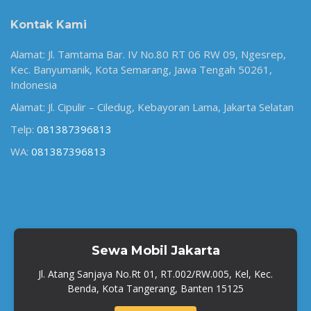
Kontak Kami
Alamat: Jl. Tamtama Bar. IV No.80 RT 06 RW 09, Ngesrep,
Kec. Banyumanik, Kota Semarang, Jawa Tengah 50261,
Indonesia
Alamat: Jl. Cipulir – Ciledug, Kebayoran Lama, Jakarta Selatan
Telp:
081387396813
WA:
081387396813
Sewa Mobil Jakarta
Jl. Atang Sanjaya No.Rt 01, RT.002/RW.005, Kel, Kec.
Benda, Kota Tangerang, Banten 15125