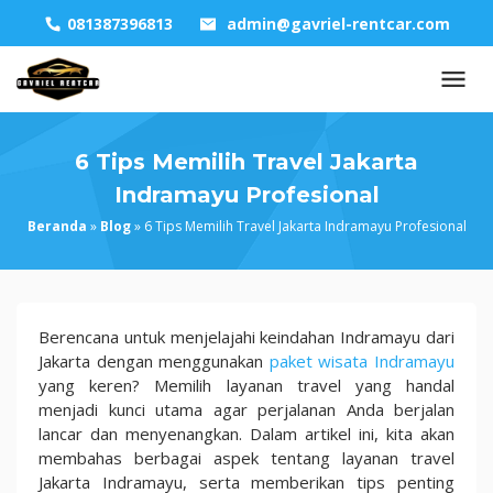
Skip
081387396813
admin@gavriel-rentcar.com
to
content
6 Tips Memilih Travel Jakarta
Indramayu Profesional
Beranda
»
Blog
»
6 Tips Memilih Travel Jakarta Indramayu Profesional
6
Berencana untuk menjelajahi keindahan Indramayu dari
Tips
Jakarta dengan menggunakan
paket wisata Indramayu
Memilih
yang keren? Memilih layanan travel yang handal
Travel
menjadi kunci utama agar perjalanan Anda berjalan
Jakarta
lancar dan menyenangkan. Dalam artikel ini, kita akan
Indramayu
membahas berbagai aspek tentang layanan travel
Profesional
Jakarta Indramayu, serta memberikan tips penting