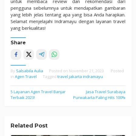
untuk membaca review dan rekomendasi dari
pengguna sebelumnya untuk mendapatkan gambaran
yang lebih jelas tentang apa yang bisa Anda harapkan.
Selamat menjelajahi Indramayu dengan layanan travel
yang berkualitas!
Share
By
Salsabila Aulia
Posted on
November 21, 2023
Posted
in
Agen Travel
Tagged
travel jakarta indramayu
5 Layanan Agen Travel Banjar
Jasa Travel Surabaya
Post
Terbaik 2023!
Purwakarta Paling Hits 100%
navigation
Related Post