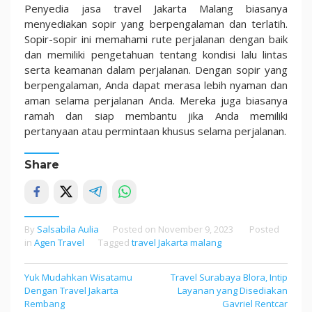
Penyedia jasa travel Jakarta Malang biasanya
menyediakan sopir yang berpengalaman dan terlatih.
Sopir-sopir ini memahami rute perjalanan dengan baik
dan memiliki pengetahuan tentang kondisi lalu lintas
serta keamanan dalam perjalanan. Dengan sopir yang
berpengalaman, Anda dapat merasa lebih nyaman dan
aman selama perjalanan Anda. Mereka juga biasanya
ramah dan siap membantu jika Anda memiliki
pertanyaan atau permintaan khusus selama perjalanan.
Share
By
Salsabila Aulia
Posted on
November 9, 2023
Posted
in
Agen Travel
Tagged
travel Jakarta malang
Yuk Mudahkan Wisatamu
Travel Surabaya Blora, Intip
Post
Dengan Travel Jakarta
Layanan yang Disediakan
navigation
Rembang
Gavriel Rentcar