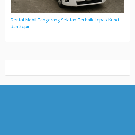
Rental Mobil Tangerang Selatan Terbaik Lepas Kunci
dan Sopir