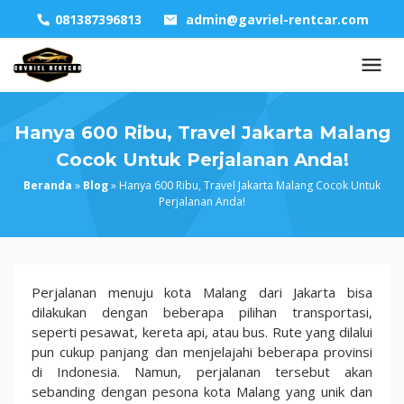
Skip
081387396813
admin@gavriel-rentcar.com
to
content
Hanya 600 Ribu, Travel Jakarta Malang
Cocok Untuk Perjalanan Anda!
Beranda
»
Blog
»
Hanya 600 Ribu, Travel Jakarta Malang Cocok Untuk
Perjalanan Anda!
Hanya
Perjalanan menuju kota Malang dari Jakarta bisa
600
dilakukan dengan beberapa pilihan transportasi,
Ribu,
seperti pesawat, kereta api, atau bus. Rute yang dilalui
Travel
pun cukup panjang dan menjelajahi beberapa provinsi
Jakarta
di Indonesia. Namun, perjalanan tersebut akan
Malang
sebanding dengan pesona kota Malang yang unik dan