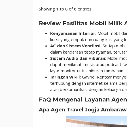
Showing 1 to 8 of 8 entries
Review Fasilitas Mobil Mili
Kenyamanan Interior:
Mobil-mobil dar
kursi yang empuk dan ruang kaki yang l
AC dan Sistem Ventilasi:
Setiap mobil
dalam kendaraan tetap nyaman, teruta
Sistem Audio dan Hiburan
: Mobil-mob
dapat menikmati musik atau podcast fa
layar monitor untuk hiburan tambahan.
Jaringan Wi-Fi:
Gavriel Rentcar menyed
terhubung dengan internet selama perj
atau berkomunikasi dengan keluarga da
FaQ Mengenai Layanan Agen 
Apa Agen Travel Jogja Ambaraw