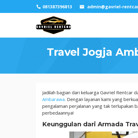
Skip
081387396813
admin@gavriel-rentca
to
content
Travel Jogja Am
Travel
Jadilah bagian dari keluarga Gavriel Rentcar
Jogja
Ambarawa
. Dengan layanan kami yang berkua
Ambarawa,
pengalaman perjalanan yang tak terlupakan ba
5
perbedaannya!
Keunggulan
Keunggulan dari Armada Trav
dari
Armada