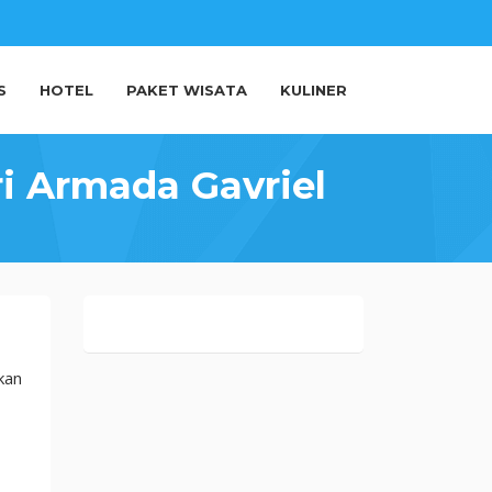
S
HOTEL
PAKET WISATA
KULINER
i Armada Gavriel
kan