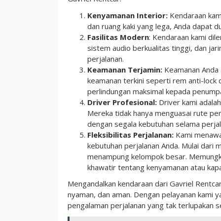
Kenyamanan Interior:
Kendaraan kami
dan ruang kaki yang lega, Anda dapat d
Fasilitas Modern
: Kendaraan kami dil
sistem audio berkualitas tinggi, dan j
perjalanan.
Keamanan Terjamin:
Keamanan Anda ad
keamanan terkini seperti rem anti-lock
perlindungan maksimal kepada penump
Driver Profesional:
Driver kami adalah
Mereka tidak hanya menguasai rute per
dengan segala kebutuhan selama perjal
Fleksibilitas Perjalanan:
Kami menawar
kebutuhan perjalanan Anda. Mulai dari
menampung kelompok besar. Memungkin
khawatir tentang kenyamanan atau kapa
Mengandalkan kendaraan dari Gavriel Rentcar
nyaman, dan aman. Dengan pelayanan kami yan
pengalaman perjalanan yang tak terlupakan se