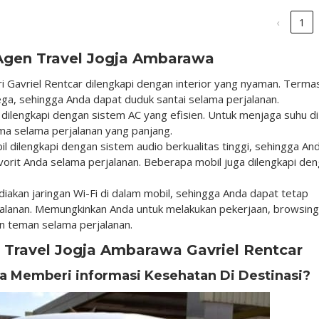
‹
1
k Agen Travel Jogja Ambarawa
i Gavriel Rentcar dilengkapi dengan interior yang nyaman. Terma
ega, sehingga Anda dapat duduk santai selama perjalanan.
 dilengkapi dengan sistem AC yang efisien. Untuk menjaga suhu di
ma selama perjalanan yang panjang.
il dilengkapi dengan sistem audio berkualitas tinggi, sehingga An
vorit Anda selama perjalanan. Beberapa mobil juga dilengkapi de
iakan jaringan Wi-Fi di dalam mobil, sehingga Anda dapat tetap
alanan. Memungkinkan Anda untuk melakukan pekerjaan, browsing
n teman selama perjalanan.
Travel Jogja Ambarawa Gavriel Rentcar
a Memberi informasi Kesehatan Di Destinasi?