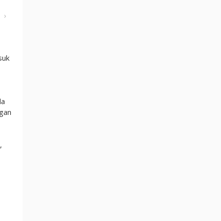
›
suk
da
ngan
,