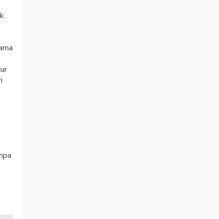
k
lama
tur
n
anpa