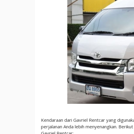
Gavriel
Kendaraan dari Gavriel Rentcar yang digun
perjalanan Anda lebih menyenangkan. Berikut
Gavriel Rentcar: