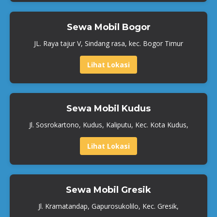
Sewa Mobil Bogor
JL. Raya tajur V, Sindang rasa, kec. Bogor Timur
Lihat Lokasi
Sewa Mobil Kudus
Jl. Sosrokartono, Kudus, Kaliputu, Kec. Kota Kudus,
Lihat Lokasi
Sewa Mobil Gresik
Jl. Kramatandap, Gapurosukolilo, Kec. Gresik,