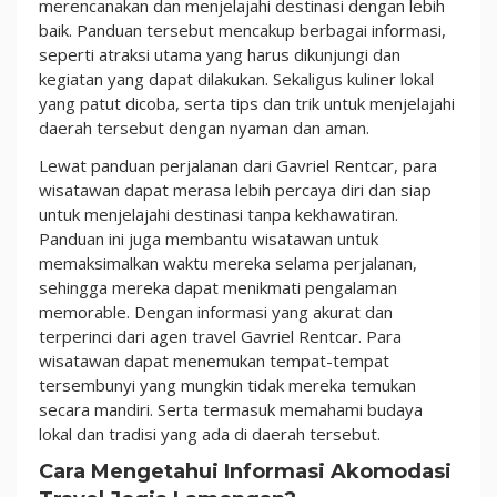
merencanakan dan menjelajahi destinasi dengan lebih
baik. Panduan tersebut mencakup berbagai informasi,
seperti atraksi utama yang harus dikunjungi dan
kegiatan yang dapat dilakukan. Sekaligus kuliner lokal
yang patut dicoba, serta tips dan trik untuk menjelajahi
daerah tersebut dengan nyaman dan aman.
Lewat panduan perjalanan dari Gavriel Rentcar, para
wisatawan dapat merasa lebih percaya diri dan siap
untuk menjelajahi destinasi tanpa kekhawatiran.
Panduan ini juga membantu wisatawan untuk
memaksimalkan waktu mereka selama perjalanan,
sehingga mereka dapat menikmati pengalaman
memorable. Dengan informasi yang akurat dan
terperinci dari agen travel Gavriel Rentcar. Para
wisatawan dapat menemukan tempat-tempat
tersembunyi yang mungkin tidak mereka temukan
secara mandiri. Serta termasuk memahami budaya
lokal dan tradisi yang ada di daerah tersebut.
Cara Mengetahui Informasi Akomodasi