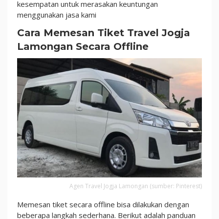
Tiket
kesempatan untuk merasakan keuntungan
Secara
menggunakan jasa kami
Offline
Cara Memesan Tiket Travel Jogja
Lamongan Secara Offline
Agen Travel Jogja Lamongan (sumber: Pinterest)
Memesan tiket secara offline bisa dilakukan dengan
beberapa langkah sederhana. Berikut adalah panduan