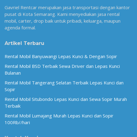
Gavriel Rentcar merupakan jasa transportasi dengan kantor
pusat di Kota Semarang. Kami menyediakan jasa rental
mobil, carter, drop baik untuk pribadi, keluarga, maupun
agenda formal.
Artikel Terbaru
Rental Mobil Banyuwangi Lepas Kunci & Dengan Sopir
Rental Mobil BSD Terbaik Sewa Driver dan Lepas Kunci
Bulanan
Rental Mobil Tangerang Selatan Terbaik Lepas Kunci dan
Sopir
Rental Mobil Situbondo Lepas Kunci dan Sewa Sopir Murah
Terbaik
Rental Mobil Lumajang Murah Lepas Kunci dan Sopir
100Rb//hari