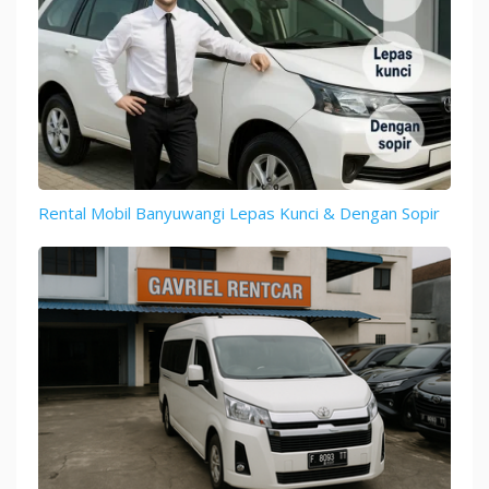
Rental Mobil Banyuwangi Lepas Kunci & Dengan Sopir