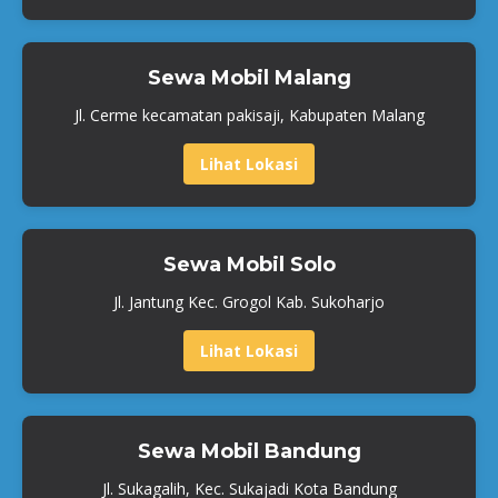
Sewa Mobil Malang
Jl. Cerme kecamatan pakisaji, Kabupaten Malang
Lihat Lokasi
Sewa Mobil Solo
Jl. Jantung Kec. Grogol Kab. Sukoharjo
Lihat Lokasi
Sewa Mobil Bandung
Jl. Sukagalih, Kec. Sukajadi Kota Bandung