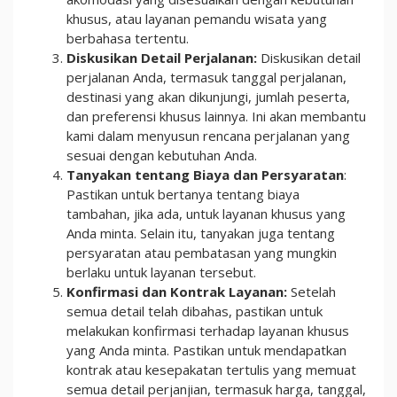
khusus, atau layanan pemandu wisata yang
berbahasa tertentu.
Diskusikan Detail Perjalanan:
Diskusikan detail
perjalanan Anda, termasuk tanggal perjalanan,
destinasi yang akan dikunjungi, jumlah peserta,
dan preferensi khusus lainnya. Ini akan membantu
kami dalam menyusun rencana perjalanan yang
sesuai dengan kebutuhan Anda.
Tanyakan tentang Biaya dan Persyaratan
:
Pastikan untuk bertanya tentang biaya
tambahan, jika ada, untuk layanan khusus yang
Anda minta. Selain itu, tanyakan juga tentang
persyaratan atau pembatasan yang mungkin
berlaku untuk layanan tersebut.
Konfirmasi dan Kontrak Layanan:
Setelah
semua detail telah dibahas, pastikan untuk
melakukan konfirmasi terhadap layanan khusus
yang Anda minta. Pastikan untuk mendapatkan
kontrak atau kesepakatan tertulis yang memuat
semua detail perjanjian, termasuk harga, tanggal,