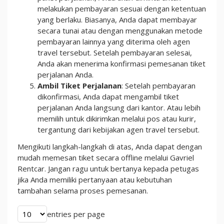
melakukan pembayaran sesuai dengan ketentuan
yang berlaku. Biasanya, Anda dapat membayar
secara tunai atau dengan menggunakan metode
pembayaran lainnya yang diterima oleh agen
travel tersebut. Setelah pembayaran selesai,
Anda akan menerima konfirmasi pemesanan tiket
perjalanan Anda.
Ambil Tiket Perjalanan
: Setelah pembayaran
dikonfirmasi, Anda dapat mengambil tiket
perjalanan Anda langsung dari kantor. Atau lebih
memilih untuk dikirimkan melalui pos atau kurir,
tergantung dari kebijakan agen travel tersebut.
Mengikuti langkah-langkah di atas, Anda dapat dengan
mudah memesan tiket secara offline melalui Gavriel
Rentcar. Jangan ragu untuk bertanya kepada petugas
jika Anda memiliki pertanyaan atau kebutuhan
tambahan selama proses pemesanan.
entries per page