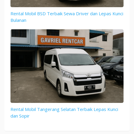
Rental Mobil BSD Terbaik Sewa Driver dan Lepas Kunci
Bulanan
Rental Mobil Tangerang Selatan Terbaik Lepas Kunci
dan Sopir