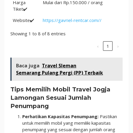
Harga
Mulai dari Rp.150.000 / orang
Tiket✔️
Website✔️
https://gavriel-rentcar.com//
Showing 1 to 8 of 8 entries
‹
1
›
Baca juga
Travel Sleman
Semarang Pulang Pergi (PP) Terbaik
Tips Memilih Mobil Travel Jogja
Lamongan Sesuai Jumlah
Penumpang
Perhatikan Kapasitas Penumpang:
Pastikan
untuk memilih mobil yang memiliki kapasitas
penumpang yang sesuai dengan jumlah orang