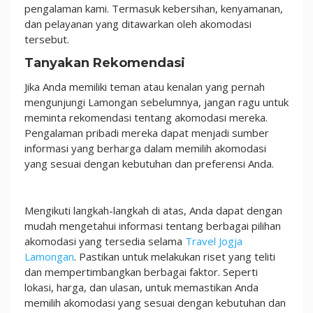
pengalaman kami. Termasuk kebersihan, kenyamanan,
dan pelayanan yang ditawarkan oleh akomodasi
tersebut.
Tanyakan Rekomendasi
Jika Anda memiliki teman atau kenalan yang pernah
mengunjungi Lamongan sebelumnya, jangan ragu untuk
meminta rekomendasi tentang akomodasi mereka.
Pengalaman pribadi mereka dapat menjadi sumber
informasi yang berharga dalam memilih akomodasi
yang sesuai dengan kebutuhan dan preferensi Anda.
Mengikuti langkah-langkah di atas, Anda dapat dengan
mudah mengetahui informasi tentang berbagai pilihan
akomodasi yang tersedia selama
Travel Jogja
Lamongan
. Pastikan untuk melakukan riset yang teliti
dan mempertimbangkan berbagai faktor. Seperti
lokasi, harga, dan ulasan, untuk memastikan Anda
memilih akomodasi yang sesuai dengan kebutuhan dan