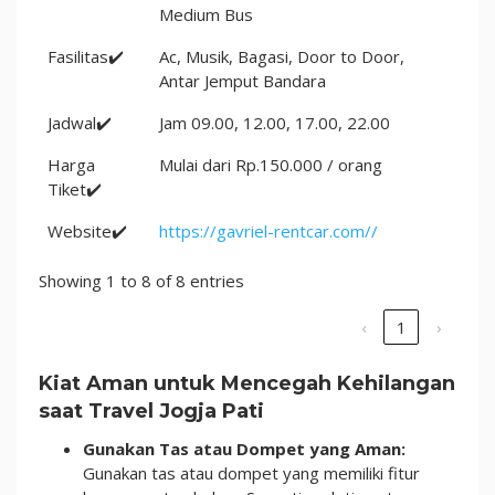
Medium Bus
Fasilitas✔️
Ac, Musik, Bagasi, Door to Door,
Antar Jemput Bandara
Jadwal✔️
Jam 09.00, 12.00, 17.00, 22.00
Harga
Mulai dari Rp.150.000 / orang
Tiket✔️
Website✔️
https://gavriel-rentcar.com//
Showing 1 to 8 of 8 entries
‹
1
›
Kiat Aman untuk Mencegah Kehilangan
saat Travel Jogja Pati
Gunakan Tas atau Dompet yang Aman:
Gunakan tas atau dompet yang memiliki fitur