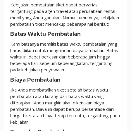
Kebijakan pembatalan tiket dapat bervariasi
tergantung pada agen travel atau perusahaan rental
mobil yang Anda gunakan. Namun, umumnya, kebijakan
pembatalan tiket mencakup beberapa hal berikut:
Batas Waktu Pembatalan
Kami biasanya memiliki batas waktu pembatalan yang
harus diikuti untuk menghindari biaya tambahan. Batas
waktu ini dapat berkisar dari beberapa jam hingga
beberapa hari sebelum keberangkatan, tergantung
pada kebijakan penyewaan.
Biaya Pembatalan
Jika Anda membatalkan tiket setelah batas waktu
pembatalan atau kurang dari batas waktu yang
ditetapkan, Anda mungkin akan dikenakan biaya
pembatalan. Biaya ini dapat berupa persentase dari
harga tiket atau biaya tetap tertentu, tergantung pada
kebijakan.