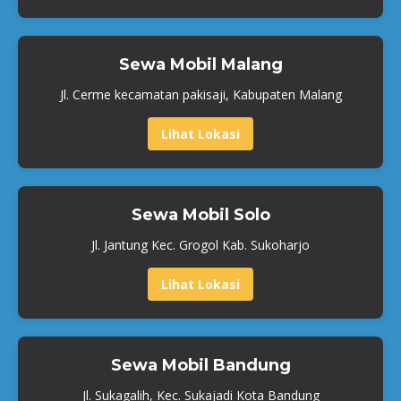
Sewa Mobil Malang
Jl. Cerme kecamatan pakisaji, Kabupaten Malang
Lihat Lokasi
Sewa Mobil Solo
Jl. Jantung Kec. Grogol Kab. Sukoharjo
Lihat Lokasi
Sewa Mobil Bandung
Jl. Sukagalih, Kec. Sukajadi Kota Bandung