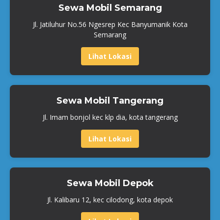
Sewa Mobil Semarang
Jl. Jatiluhur No.56 Ngesrep Kec Banyumanik Kota
Semarang
Lihat Lokasi
Sewa Mobil Tangerang
Jl. Imam bonjol kec klp dia, kota tangerang
Lihat Lokasi
Sewa Mobil Depok
Jl. Kalibaru 12, kec cilodong, kota depok