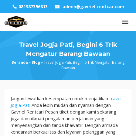
Skip
081387396813
admin@gavriel-rentcar.com
to
content
Travel Jogja Pati, Begini 6 Trik
Mengatur Barang Bawaan
Beranda
»
Blog
»
Travel Jogja Pati, Begini 6 Trik Mengatur Barang
Bawaan
Travel
Jangan lewatkan kesempatan untuk menjadikan
travel
Jogja
Jogja Pati
Anda lebih mudah dan nyaman dengan
Pati,
Gavriel Rentcar! Pesan tiket dengan kami sekarang
Begini
juga dan nikmati pengalaman perjalanan yang
6
menyenangkan dan tanpa khawatir. Dengan armada
Trik
kendaraan berkualitas dan layanan pelanggan yang