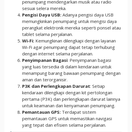
penumpang mendengarkan musik atau radio
sesuai selera mereka.
Pengisi Daya USB:
Adanya pengisi daya USB
memungkinkan penumpang untuk mengisi daya
perangkat elektronik mereka seperti ponsel atau
tablet selama perjalanan.
Wi-Fi:
Kemungkinan dilengkapi dengan layanan
Wi-Fi agar penumpang dapat tetap terhubung
dengan internet selama perjalanan.
Penyimpanan Bagasi
: Penyimpanan bagasi
yang luas tersedia di dalam kendaraan untuk
menampung barang bawaan penumpang dengan
aman dan terorganisir.
P3K dan Perlengkapan Darurat
: Setiap
kendaraan dilengkapi dengan kit pertolongan
pertama (P3K) dan perlengkapan darurat lainnya
untuk keamanan dan kenyamanan penumpang.
Pemantauan GPS:
Terdapat sistem
pemantauan GPS untuk memastikan navigasi
yang tepat dan efisien selama perjalanan.