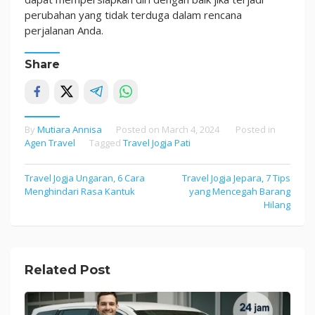
perubahan yang tidak terduga dalam rencana
perjalanan Anda.
Share
By
Mutiara Annisa
Posted on
March 4, 2024
Posted in
Agen Travel
Tagged
Travel Jogja Pati
Travel Jogja Ungaran, 6 Cara
Travel Jogja Jepara, 7 Tips
Post
Menghindari Rasa Kantuk
yang Mencegah Barang
navigation
Hilang
Related Post