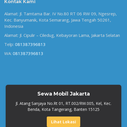
Kontak Kami
Alamat: Jl. Tamtama Bar. IV No.80 RT 06 RW 09, Ngesrep,
Kec. Banyumanik, Kota Semarang, Jawa Tengah 50261,
Indonesia
Alamat: Jl. Cipulir – Ciledug, Kebayoran Lama, Jakarta Selatan
Telp:
081387396813
WA:
081387396813
Sewa Mobil Jakarta
Jl. Atang Sanjaya No.Rt 01, RT.002/RW.005, Kel, Kec.
Benda, Kota Tangerang, Banten 15125
Lihat Lokasi