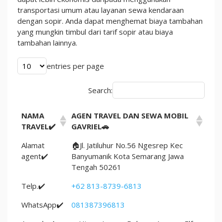
transportasi umum atau layanan sewa kendaraan
dengan sopir. Anda dapat menghemat biaya tambahan
yang mungkin timbul dari tarif sopir atau biaya
tambahan lainnya.
entries per page
Search:
NAMA
AGEN TRAVEL DAN SEWA MOBIL
TRAVEL✔️
GAVRIEL🚗
Alamat
🏠Jl. Jatiluhur No.56 Ngesrep Kec
agent✔️
Banyumanik Kota Semarang Jawa
Tengah 50261
Telp.✔️
+62 813-8739-6813
WhatsApp✔️
081387396813