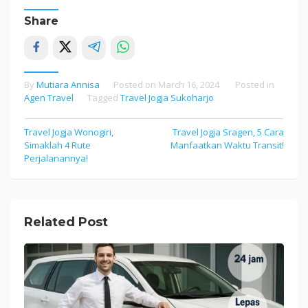
Share
By
Mutiara Annisa
Posted on
March 16, 2024
Posted in
Agen Travel
Tagged
Travel Jogja Sukoharjo
Travel Jogja Wonogiri,
Travel Jogja Sragen, 5 Cara
Post
Simaklah 4 Rute
Manfaatkan Waktu Transit!
navigation
Perjalanannya!
Related Post