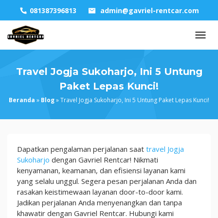
Skip
081387396813
admin@gavriel-rentcar.com
to
content
Travel Jogja Sukoharjo, Ini 5 Untung
Paket Lepas Kunci!
Beranda
»
Blog
»
Travel Jogja Sukoharjo, Ini 5 Untung Paket Lepas Kunci!
Travel
Dapatkan pengalaman perjalanan saat
travel Jogja
Jogja
Sukoharjo
dengan Gavriel Rentcar! Nikmati
Sukoharjo,
kenyamanan, keamanan, dan efisiensi layanan kami
Ini
yang selalu unggul. Segera pesan perjalanan Anda dan
5
rasakan keistimewaan layanan door-to-door kami.
Untung
Jadikan perjalanan Anda menyenangkan dan tanpa
Paket
khawatir dengan Gavriel Rentcar. Hubungi kami