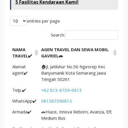
5 Fasilitas Kendaraan Kami!
entries per page
Search:
NAMA
AGEN TRAVEL DAN SEWA MOBIL
TRAVEL✔️
GAVRIEL🚗
Alamat
🏠Jl. Jatiluhur No.56 Ngesrep Kec
agent✔️
Banyumanik Kota Semarang Jawa
Tengah 50261
Telp.✔️
+62 813-8739-6813
WhatsApp✔️
081387396813
Armada✔️
🚗Hiace, Innova Reborn, Avanza, Elf,
Medium Bus