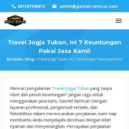
Skip
081387396813
admin@gavriel-rentcar.com
to
content
Travel Jogja Tuban, Ini 7 Keuntungan
Pakai Jasa Kami!
Beranda
»
Blog
»
Travel Jogja Tuban, Ini 7 Keuntungan Pakai Jasa Kami!
Travel
Mencari pengalaman
Travel Jogja Tuban
yang tanpa
Jogja
ribet dan penuh keuntungan? Jangan ragu untuk
Tuban,
menggunakan jasa kami, Gavriel Rentcar! Dengan
Ini
layanan profesional, pengemudi terlatih, dan
7
fleksibilitas dalam merencanakan perjalanan, kami siap
Keuntungan
membantu Anda menjelajahi destinasi dengan lebih
Pakai
nyaman dan menyenangkan. Percayakan perjalanan