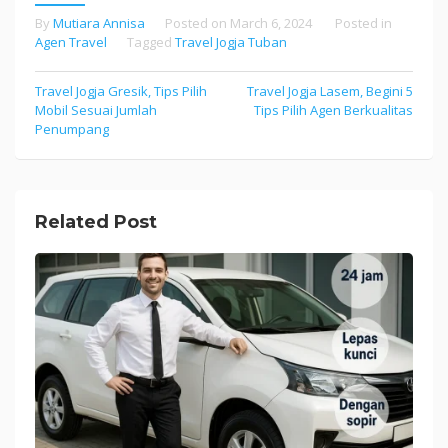
By
Mutiara Annisa
Posted on
March 6, 2024
Posted in
Agen Travel
Tagged
Travel Jogja Tuban
Travel Jogja Gresik, Tips Pilih
Travel Jogja Lasem, Begini 5
Post
Mobil Sesuai Jumlah
Tips Pilih Agen Berkualitas
navigation
Penumpang
Related Post