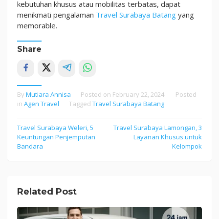
kebutuhan khusus atau mobilitas terbatas, dapat
menikmati pengalaman
Travel Surabaya Batang
yang
memorable.
Share
By
Mutiara Annisa
Posted on
February 22, 2024
Posted
in
Agen Travel
Tagged
Travel Surabaya Batang
Travel Surabaya Weleri, 5
Travel Surabaya Lamongan, 3
Post
Keuntungan Penjemputan
Layanan Khusus untuk
navigation
Bandara
Kelompok
Related Post