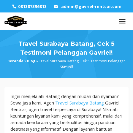
Skip
081387396813
admin@gavriel-rentcar.com
to
content
Travel Surabaya Batang, Cek 5
Testimoni Pelanggan Gavriel!
Beranda
»
Blog
»
Travel Surabaya Batang, Cek 5 Testimoni Pelanggan
Gavriel!
Travel
Ingin menjelajahi Batang dengan mudah dan nyaman?
Surabaya
Sewa jasa kami, Agen
Travel Surabaya Batang
Gavriel
Batang,
Rentcar, agen travel terpercaya di Surabaya! Nikmati
Cek
keuntungan layanan kami yang komprehensif, mulai dari
5
armada kendaraan yang berkualitas hingga panduan
Testimoni
destinasi yang informatif. Dengan layanan bantuan