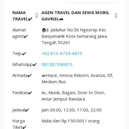
NAMA
AGEN TRAVEL DAN SEWA MOBIL
TRAVEL✔️
GAVRIEL🚗
Alamat
🏠Jl. Jatiluhur No.56 Ngesrep Kec
agent✔️
Banyumanik Kota Semarang Jawa
Tengah 50261
Telp.✔️
+62 813-8739-6813
WhatsApp✔️
081387396813
Armada✔️
🚗Hiace, Innova Reborn, Avanza, Elf,
Medium Bus
Fasilitas✔️
Ac, Musik, Bagasi, Door to Door,
Antar Jemput Bandara
Jadwal✔️
Jam 09.00, 12.00, 17.00, 22.00
Harga
Mulai dari Rp.150.000 / orang
Tiket✔️