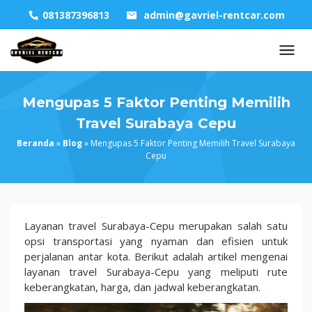
Skip
081387396813
admin@gavriel-rentcar.com
to
content
Mengupas 5 Faktor Penting Memilih
Travel Surabaya Cepu
Beranda
»
Blog
»
Mengupas 5 Faktor Penting Memilih Travel Surabaya
Cepu
Mengupas
Layanan travel Surabaya-Cepu merupakan salah satu
5
opsi transportasi yang nyaman dan efisien untuk
Faktor
perjalanan antar kota. Berikut adalah artikel mengenai
Penting
layanan travel Surabaya-Cepu yang meliputi rute
Memilih
keberangkatan, harga, dan jadwal keberangkatan.
Travel