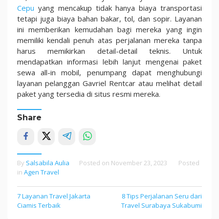
Cepu
yang mencakup tidak hanya biaya transportasi
tetapi juga biaya bahan bakar, tol, dan sopir. Layanan
ini memberikan kemudahan bagi mereka yang ingin
memiliki kendali penuh atas perjalanan mereka tanpa
harus memikirkan detail-detail teknis. Untuk
mendapatkan informasi lebih lanjut mengenai paket
sewa all-in mobil, penumpang dapat menghubungi
layanan pelanggan Gavriel Rentcar atau melihat detail
paket yang tersedia di situs resmi mereka.
Share
By
Salsabila Aulia
Posted on
November 23, 2023
Posted
in
Agen Travel
7 Layanan Travel Jakarta
8 Tips Perjalanan Seru dari
Post
Ciamis Terbaik
Travel Surabaya Sukabumi
navigation