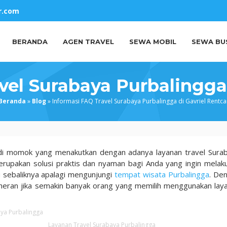
r.com
BERANDA
AGEN TRAVEL
SEWA MOBIL
SEWA BU
vel Surabaya Purbalingga 
Beranda
»
Blog
»
Informasi FAQ Travel Surabaya Purbalingga di Gavriel Rentca
njadi momok yang menakutkan dengan adanya layanan travel Sura
erupakan solusi praktis dan nyaman bagi Anda yang ingin melak
u sebaliknya apalagi mengunjungi
tempat wisata Purbalingga
. De
 heran jika semakin banyak orang yang memilih menggunakan lay
Layanan Travel Surabaya Purbalingga