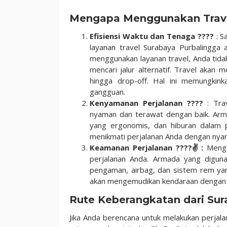
Rentcar
Mengapa Menggunakan Trave
Efisiensi Waktu dan Tenaga ????
: S
layanan travel Surabaya Purbalingga
menggunakan layanan travel, Anda tida
mencari jalur alternatif. Travel akan
hingga drop-off. Hal ini memungkin
gangguan.
Kenyamanan Perjalanan ????
: Tra
nyaman dan terawat dengan baik. Arma
yang ergonomis, dan hiburan dalam 
menikmati perjalanan Anda dengan nyam
Keamanan Perjalanan ????✌️:
Mengg
perjalanan Anda. Armada yang digun
pengaman, airbag, dan sistem rem yang
akan mengemudikan kendaraan dengan am
Rute Keberangkatan dari Su
Jika Anda berencana untuk melakukan perjal