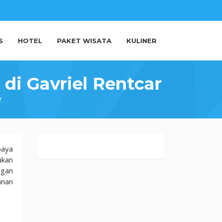
S
HOTEL
PAKET WISATA
KULINER
di Gavriel Rentcar
r
baya
ukan
ngan
anan