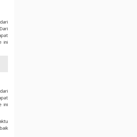
dari
Dari
apat
 ini
dari
apat
 ini
aktu
baik