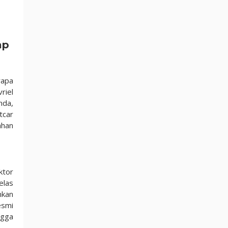
ap
rapa
riel
nda,
tcar
ahan
ktor
elas
nkan
esmi
ngga