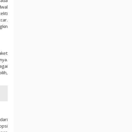
pada
dwal
liti
car.
gkin
aket
nya.
agai
lih,
dari
opsi