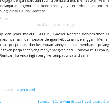
ini dijaga dengan baik dan rutin diperiksa untuk memastikan keam
h lanjut mengenai unit kendaraan yang tersedia dapat ditem
ungi pihak Gavriel Rentcar.
Travel Surabaya Purbalingga
 dan jelas melalui F.A.Q ini, Gavriel Rentcar berkomitmen u
man, nyaman, dan sesuai dengan kebutuhan pelanggan. Mema
, rute perjalanan, dan ketentuan lainnya dapat membantu pelan
stikan perjalanan yang menyenangkan dari Surabaya ke Purbalin
Rentcar jika Anda ingin pergi ke tempat wisata disana
Posted in
Agen Travel
a
Temukan 6 Cara Memilih Jasa Travel Jakarta Cir