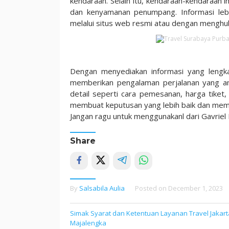
kendaraan. Selain itu, kendaraan-kendaraan 
dan kenyamanan penumpang. Informasi lebi
melalui situs web resmi atau dengan menghub
Dengan menyediakan informasi yang lengkap
memberikan pengalaman perjalanan yang a
detail seperti cara pemesanan, harga tiket
membuat keputusan yang lebih baik dan mema
Jangan ragu untuk menggunakanl dari Gavriel 
Share
By
Salsabila Aulia
Posted on
December 1, 2023
Simak Syarat dan Ketentuan Layanan Travel Jakart
Post
Majalengka