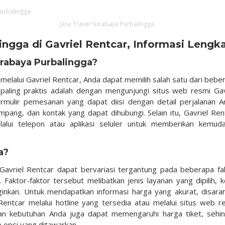
Jasa Travel Surabaya Purbalingga
ingga di Gavriel Rentcar, Informasi Lengk
rabaya Purbalingga?
elalui Gavriel Rentcar, Anda dapat memilih salah satu dari bebe
 paling praktis adalah dengan mengunjungi situs web resmi Gav
mulir pemesanan yang dapat diisi dengan detail perjalanan A
pang, dan kontak yang dapat dihubungi. Selain itu, Gavriel Ren
lui telepon atau aplikasi seluler untuk memberikan kemud
a?
 Gavriel Rentcar dapat bervariasi tergantung pada beberapa fa
. Faktor-faktor tersebut melibatkan jenis layanan yang dipilih, k
nginkan. Untuk mendapatkan informasi harga yang akurat, disara
entcar melalui hotline yang tersedia atau melalui situs web r
an kebutuhan Anda juga dapat memengaruhi harga tiket, sehi
p opsi yang ditawarkan.