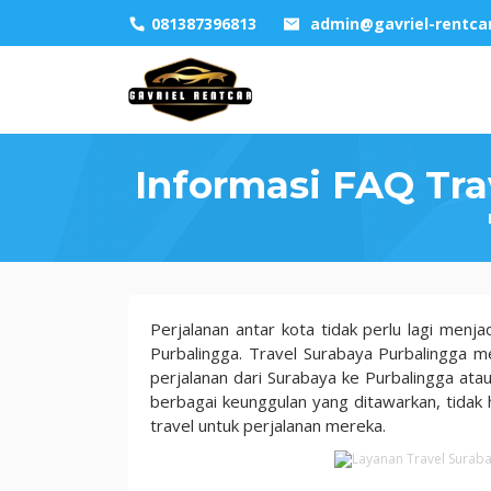
Skip
081387396813
admin@gavriel-rentca
to
content
Informasi FAQ Tra
Informasi
Perjalanan antar kota tidak perlu lagi me
FAQ
Purbalingga. Travel Surabaya Purbalingga m
Travel
perjalanan dari Surabaya ke Purbalingga ata
Surabaya
berbagai keunggulan yang ditawarkan, tidak
Purbalingga
travel untuk perjalanan mereka.
di
Gavriel