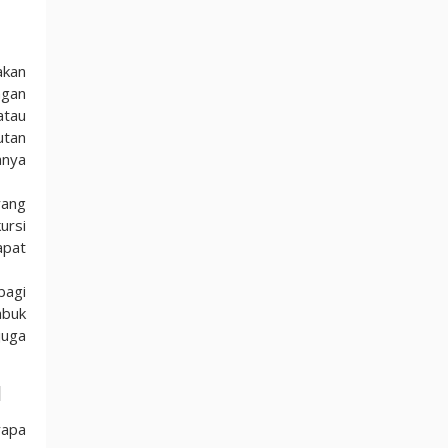
akan
ngan
atau
utan
anya
yang
ursi
apat
bagi
abuk
juga
l
rapa