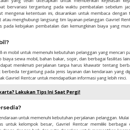
talan yang telah ditetapkan untuk memberikan kejelasan ke
pat bervariasi tergantung pada waktu pembatalan sebelum ja
ut mengenai ketentuan ini, disarankan untuk membaca dengan te
t atau menghubungi langsung tim layanan pelanggan Gavriel Rent
us pada kebijakan pembatalan dan kemungkinan biaya yang mun
bil?
ll-in mobil untuk memenuhi kebutuhan pelanggan yang mencari p
biaya sewa mobil, bahan bakar, sopir, dan berbagai fasilitas lain
 dapat menikmati perjalanan tanpa harus khawatir tentang berb
at berbeda tergantung pada jenis layanan dan kendaraan yang dipi
k Gavriel Rentcar untuk mendapatkan informasi yang lebih rinci.
rta? Lakukan Tips Ini Saat Pergi!
ersedia?
endaraan untuk memenuhi kebutuhan perjalanan pelanggan. Mulai 
s untuk kelompok besar, Gavriel Rentcar memiliki berbagai 