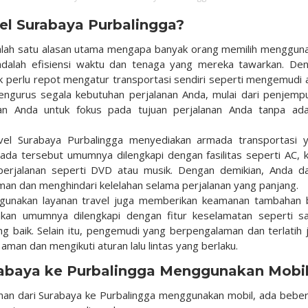
l Surabaya Purbalingga?
alah satu alasan utama mengapa banyak orang memilih menggun
 adalah efisiensi waktu dan tenaga yang mereka tawarkan. De
k perlu repot mengatur transportasi sendiri seperti mengemudi 
 mengurus segala kebutuhan perjalanan Anda, mulai dari penjemp
kan Anda untuk fokus pada tujuan perjalanan Anda tanpa ad
vel Surabaya Purbalingga menyediakan armada transportasi 
da tersebut umumnya dilengkapi dengan fasilitas seperti AC, k
perjalanan seperti DVD atau musik. Dengan demikian, Anda d
an dan menghindari kelelahan selama perjalanan yang panjang.
unakan layanan travel juga memberikan keamanan tambahan 
akan umumnya dilengkapi dengan fitur keselamatan seperti s
 baik. Selain itu, pengemudi yang berpengalaman dan terlatih 
an dan mengikuti aturan lalu lintas yang berlaku.
rabaya ke Purbalingga Menggunakan Mobi
anan dari Surabaya ke Purbalingga menggunakan mobil, ada bebe