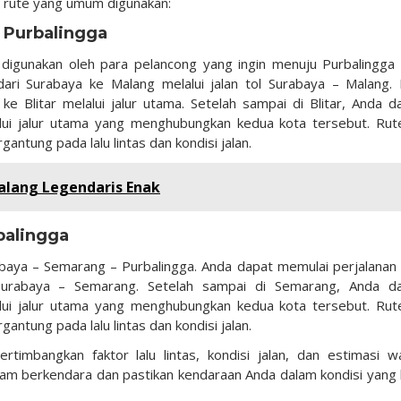
ua rute yang umum digunakan:
– Purbalingga
digunakan oleh para pelancong yang ingin menuju Purbalingga 
ari Surabaya ke Malang melalui jalan tol Surabaya – Malang. 
e Blitar melalui jalur utama. Setelah sampai di Blitar, Anda d
alui jalur utama yang menghubungkan kedua kota tersebut. Rute
tung pada lalu lintas dan kondisi jalan.
alang Legendaris Enak
balingga
abaya – Semarang – Purbalingga. Anda dapat memulai perjalanan 
 Surabaya – Semarang. Setelah sampai di Semarang, Anda d
alui jalur utama yang menghubungkan kedua kota tersebut. Rute
tung pada lalu lintas dan kondisi jalan.
timbangkan faktor lalu lintas, kondisi jalan, dan estimasi w
alam berkendara dan pastikan kendaraan Anda dalam kondisi yang 