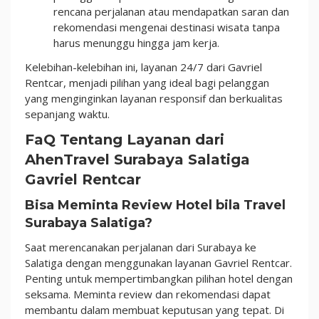
rencana perjalanan atau mendapatkan saran dan
rekomendasi mengenai destinasi wisata tanpa
harus menunggu hingga jam kerja.
Kelebihan-kelebihan ini, layanan 24/7 dari Gavriel
Rentcar, menjadi pilihan yang ideal bagi pelanggan
yang menginginkan layanan responsif dan berkualitas
sepanjang waktu.
FaQ Tentang Layanan dari
AhenTravel Surabaya Salatiga
Gavriel Rentcar
Bisa Meminta Review Hotel bila Travel
Surabaya Salatiga?
Saat merencanakan perjalanan dari Surabaya ke
Salatiga dengan menggunakan layanan Gavriel Rentcar.
Penting untuk mempertimbangkan pilihan hotel dengan
seksama. Meminta review dan rekomendasi dapat
membantu dalam membuat keputusan yang tepat. Di