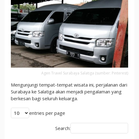
Agen Travel Surabaya Salatiga (sumber: Pinterest)
Mengunjungi tempat-tempat wisata ini, perjalanan dari
Surabaya ke Salatiga akan menjadi pengalaman yang
berkesan bagi seluruh keluarga.
entries per page
Search: