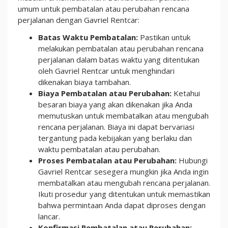
umum untuk pembatalan atau perubahan rencana
perjalanan dengan Gavriel Rentcar:
Batas Waktu Pembatalan:
Pastikan untuk
melakukan pembatalan atau perubahan rencana
perjalanan dalam batas waktu yang ditentukan
oleh Gavriel Rentcar untuk menghindari
dikenakan biaya tambahan.
Biaya Pembatalan atau Perubahan:
Ketahui
besaran biaya yang akan dikenakan jika Anda
memutuskan untuk membatalkan atau mengubah
rencana perjalanan. Biaya ini dapat bervariasi
tergantung pada kebijakan yang berlaku dan
waktu pembatalan atau perubahan.
Proses Pembatalan atau Perubahan:
Hubungi
Gavriel Rentcar sesegera mungkin jika Anda ingin
membatalkan atau mengubah rencana perjalanan.
Ikuti prosedur yang ditentukan untuk memastikan
bahwa permintaan Anda dapat diproses dengan
lancar.
Konfirmasi Pembatalan atau Perubahan: