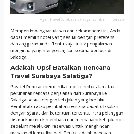
Agen Travel Surabaya Salatiga (sumber: Pinterest)
Mempertimbangkan ulasan dan rekomendasi ini, Anda
dapat memilih hotel yang sesuai dengan preferensi
dan anggaran Anda. Tentu saja untuk pengalaman
menginap yang menyenangkan selama berlibur di
Salatiga.
Adakah Opsi Batalkan Rencana
Travel Surabaya Salatiga?
Gavriel Rentcar memberikan opsi pembatalan atau
perubahan rencana perjalanan dari Surabaya ke
Salatiga sesuai dengan kebijakan yang berlaku.
Pembatalan atau perubahan rencana dapat dilakukan
dengan syarat dan ketentuan tertentu. Para pelanggan
disarankan untuk membaca dan memahami kebijakan ini
sebelum melakukan reservasi untuk menghindari
masalah di kemudian hari. Berikut adalah panduan