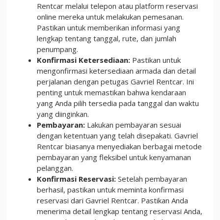
Rentcar melalui telepon atau platform reservasi
online mereka untuk melakukan pemesanan.
Pastikan untuk memberikan informasi yang
lengkap tentang tanggal, rute, dan jumlah
penumpang.
Konfirmasi Ketersediaan:
Pastikan untuk
mengonfirmasi ketersediaan armada dan detail
perjalanan dengan petugas Gavriel Rentcar. Ini
penting untuk memastikan bahwa kendaraan
yang Anda pilih tersedia pada tanggal dan waktu
yang diinginkan.
Pembayaran:
Lakukan pembayaran sesuai
dengan ketentuan yang telah disepakati. Gavriel
Rentcar biasanya menyediakan berbagai metode
pembayaran yang fleksibel untuk kenyamanan
pelanggan.
Konfirmasi Reservasi:
Setelah pembayaran
berhasil, pastikan untuk meminta konfirmasi
reservasi dari Gavriel Rentcar. Pastikan Anda
menerima detail lengkap tentang reservasi Anda,