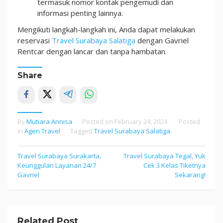
termasuk nomor kontak pengemudi dan
informasi penting lainnya.
Mengikuti langkah-langkah ini, Anda dapat melakukan
reservasi
Travel Surabaya Salatiga
dengan Gavriel
Rentcar dengan lancar dan tanpa hambatan.
Share
By
Mutiara Annisa
Posted on
February 24, 2024
Posted
in
Agen Travel
Tagged
Travel Surabaya Salatiga
Travel Surabaya Surakarta,
Travel Surabaya Tegal, Yuk
Post
Keunggulan Layanan 24/7
Cek 3 Kelas Tiketnya
navigation
Gavriel
Sekarang!
Related Post