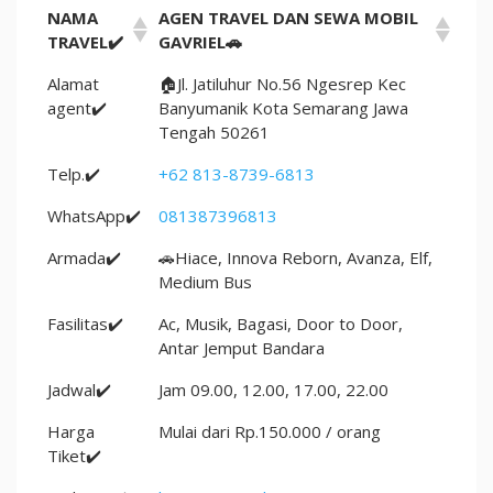
NAMA
AGEN TRAVEL DAN SEWA MOBIL
TRAVEL✔️
GAVRIEL🚗
Alamat
🏠Jl. Jatiluhur No.56 Ngesrep Kec
agent✔️
Banyumanik Kota Semarang Jawa
Tengah 50261
Telp.✔️
+62 813-8739-6813
WhatsApp✔️
081387396813
Armada✔️
🚗Hiace, Innova Reborn, Avanza, Elf,
Medium Bus
Fasilitas✔️
Ac, Musik, Bagasi, Door to Door,
Antar Jemput Bandara
Jadwal✔️
Jam 09.00, 12.00, 17.00, 22.00
Harga
Mulai dari Rp.150.000 / orang
Tiket✔️