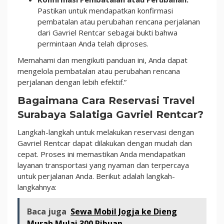
Pastikan untuk mendapatkan konfirmasi
pembatalan atau perubahan rencana perjalanan
dari Gavriel Rentcar sebagai bukti bahwa
permintaan Anda telah diproses.
Memahami dan mengikuti panduan ini, Anda dapat
mengelola pembatalan atau perubahan rencana
perjalanan dengan lebih efektif.”
Bagaimana Cara Reservasi Travel
Surabaya Salatiga Gavriel Rentcar?
Langkah-langkah untuk melakukan reservasi dengan
Gavriel Rentcar dapat dilakukan dengan mudah dan
cepat. Proses ini memastikan Anda mendapatkan
layanan transportasi yang nyaman dan terpercaya
untuk perjalanan Anda. Berikut adalah langkah-
langkahnya:
Baca juga
Sewa Mobil Jogja ke Dieng
Murah Mulai 300 Ribuan