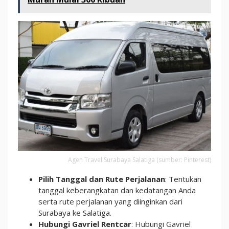
Agen Travel Surabaya Salatiga (sumber: Pinterest)
Pilih Tanggal dan Rute Perjalanan
: Tentukan
tanggal keberangkatan dan kedatangan Anda
serta rute perjalanan yang diinginkan dari
Surabaya ke Salatiga.
Hubungi Gavriel Rentcar
: Hubungi Gavriel