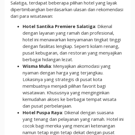
Salatiga, terdapat beberapa pilihan hotel yang layak
dipertimbangkan berdasarkan ulasan dan rekomendasi
dari para wisatawan:
Hotel Santika Premiere Salatiga
: Dikenal
dengan layanan yang ramah dan profesional,
hotel ini menawarkan kenyamanan tingkat tinggi
dengan fasilitas lengkap. Seperti kolam renang,
pusat kebugaran, dan restoran yang menyajikan
berbagai hidangan lezat.
Wisma Mulia
: Menyajikan akomodasi yang
nyaman dengan harga yang terjangkau.
Lokasinya yang strategis di pusat kota
membuatnya menjadi pilihan favorit bagi
wisatawan. Khususnya yang menginginkan
kemudahan akses ke berbagai tempat wisata
dan pusat perbelanjaan.
Hotel Puspa Raya
: Dikenal dengan suasana
yang tenang dan pelayanan yang ramah. Hotel ini
cocok bagi mereka yang mencari ketenangan
namun tetap ingin tetap dekat dengan pusat