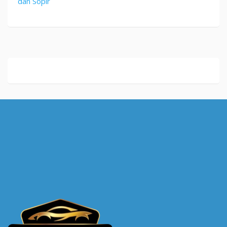
dan Sopir