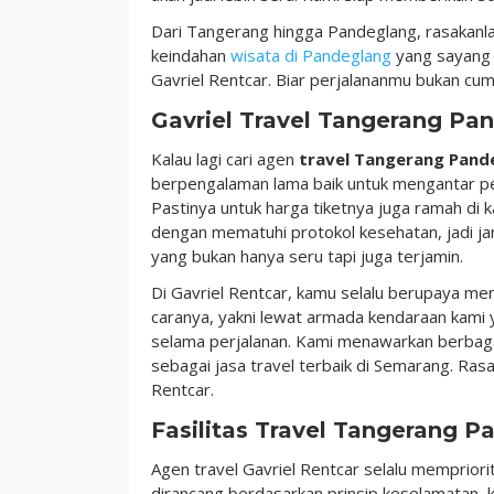
250
Dari Tangerang hingga Pandeglang, rasakanl
Ribu!
keindahan
wisata di Pandeglang
yang sayang s
Gavriel Rentcar. Biar perjalananmu bukan cu
Gavriel Travel Tangerang Pa
Kalau lagi cari agen
travel Tangerang Pand
berpengalaman lama baik untuk mengantar pel
Pastinya untuk harga tiketnya juga ramah di 
dengan mematuhi protokol kesehatan, jadi jan
yang bukan hanya seru tapi juga terjamin.
Di Gavriel Rentcar, kamu selalu berupaya me
caranya, yakni lewat armada kendaraan kami y
selama perjalanan. Kami menawarkan berbaga
sebagai jasa travel terbaik di Semarang. Ra
Rentcar.
Fasilitas Travel Tangerang 
Agen travel Gavriel Rentcar selalu mempriori
dirancang berdasarkan prinsip keselamatan,