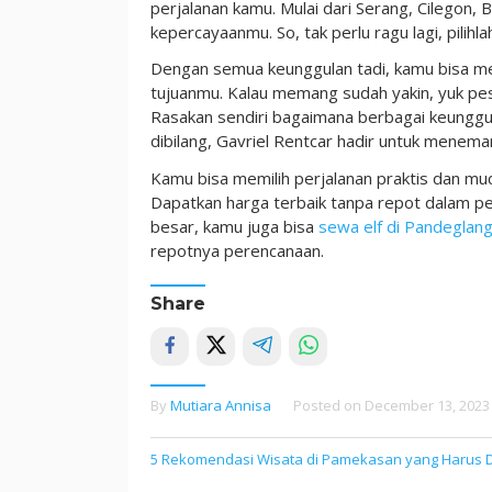
perjalanan kamu. Mulai dari Serang, Cilegon, B
kepercayaanmu. So, tak perlu ragu lagi, pilih
Dengan semua keunggulan tadi, kamu bisa me
tujuanmu. Kalau memang sudah yakin, yuk pes
Rasakan sendiri bagaimana berbagai keunggul
dibilang, Gavriel Rentcar hadir untuk menema
Kamu bisa memilih perjalanan praktis dan mu
Dapatkan harga terbaik tanpa repot dalam pe
besar, kamu juga bisa
sewa elf di Pandeglan
repotnya perencanaan.
Share
By
Mutiara Annisa
Posted on
December 13, 2023
5 Rekomendasi Wisata di Pamekasan yang Harus D
Post