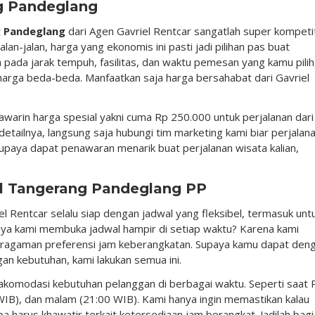
ng Pandeglang
g Pandeglang
dari Agen Gavriel Rentcar sangatlah super kompetit
lan-jalan, harga yang ekonomis ini pasti jadi pilihan pas buat
pada jarak tempuh, fasilitas, dan waktu pemesan yang kamu pilih
 harga beda-beda. Manfaatkan saja harga bersahabat dari Gavriel
awarin harga spesial yakni cuma Rp 250.000 untuk perjalanan dari
detailnya, langsung saja hubungi tim marketing kami biar perjalan
supaya dapat penawaran menarik buat perjalanan wisata kalian,
l Tangerang Pandeglang PP
Rentcar selalu siap dengan jadwal yang fleksibel, termasuk unt
nya kami membuka jadwal hampir di setiap waktu? Karena kami
ragaman preferensi jam keberangkatan. Supaya kamu dapat den
an kebutuhan, kami lakukan semua ini.
akomodasi kebutuhan pelanggan di berbagai waktu. Seperti saat 
 WIB), dan malam (21:00 WIB). Kami hanya ingin memastikan kalau
 harus khawatir terkait ketersediaan jam berangkat. Jadilah bagi