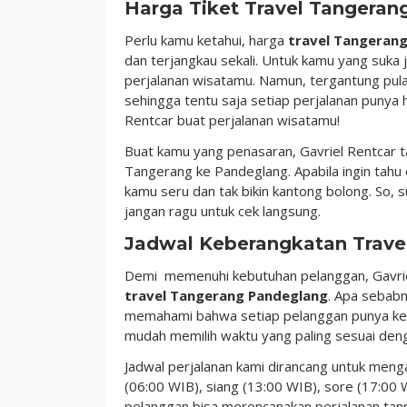
Harga Tiket Travel Tangera
Perlu kamu ketahui, harga
travel Tangeran
dan terjangkau sekali. Untuk kamu yang suka ja
perjalanan wisatamu. Namun, tergantung pula 
sehingga tentu saja setiap perjalanan punya
Rentcar buat perjalanan wisatamu!
Buat kamu yang penasaran, Gavriel Rentcar t
Tangerang ke Pandeglang. Apabila ingin tahu 
kamu seru dan tak bikin kantong bolong. So, 
jangan ragu untuk cek langsung.
Jadwal Keberangkatan Trave
Demi memenuhi kebutuhan pelanggan, Gavriel 
travel Tangerang Pandeglang
. Apa sebab
memahami bahwa setiap pelanggan punya ke
mudah memilih waktu yang paling sesuai deng
Jadwal perjalanan kami dirancang untuk meng
(06:00 WIB), siang (13:00 WIB), sore (17:00
pelanggan bisa merencanakan perjalanan tanpa