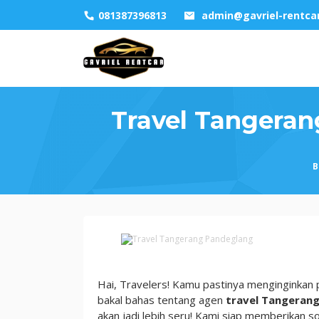
Skip
081387396813
admin@gavriel-rentca
to
content
Travel Tangera
B
Travel
Tangerang
Pandeglang,
Hai, Travelers! Kamu pastinya menginginkan pe
Harganya
bakal bahas tentang agen
travel Tangeran
Murah
akan jadi lebih seru! Kami siap memberikan s
Cuma