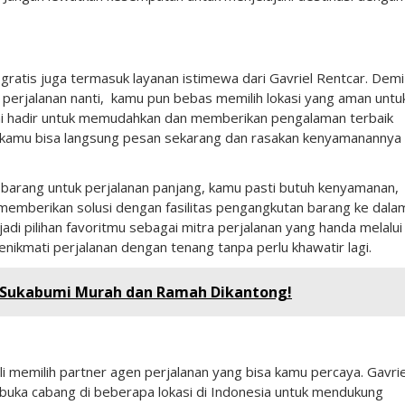
gratis juga termasuk layanan istimewa dari Gavriel Rentcar. Demi
erjalanan nanti, kamu pun bebas memilih lokasi yang aman untu
 kami hadir untuk memudahkan dan memberikan pengalaman terbaik
 kamu bisa langsung pesan sekarang dan rasakan kenyamanannya
 barang untuk perjalanan panjang, kamu pasti butuh kenyamanan,
r memberikan solusi dengan fasilitas pengangkutan barang ke dala
di pilihan favoritmu sebagai mitra perjalanan yang handa melalui
enikmati perjalanan dengan tenang tanpa perlu khawatir lagi.
i Sukabumi Murah dan Ramah Dikantong!
ali memilih partner agen perjalanan yang bisa kamu percaya. Gavrie
mbuka cabang di beberapa lokasi di Indonesia untuk mendukung