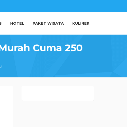
S
HOTEL
PAKET WISATA
KULINER
 Murah Cuma 250
u!
u