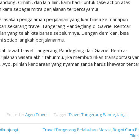
andung, Cimahi, dan lain-lain, kami hadir untuk take action atas
lah kami sebagai mitra perjalanan terpercayamu!
rasakan pengalaman perjalanan yang luar biasa ke manapun
an sekarang travel Tangerang Pandeglang di Gavriel Rentcar!
an yang telah kita bahas sebelumnya. Dengan demikian, bisa
ni setiap langkah perjalananmu.
dah lewat travel Tangerang Pandeglang dari Gavriel Rentcar.
rjalanan wisata akhir tahunmu. Jika membutuhkan transportasi ya
g
. Ayo, pilihlah kendaraan yang nyaman tanpa harus khawatir tenta
Posted in
Agen Travel
Tagged
Travel Tangerang Pandeglang
ikunjungi
Travel Tangerang Pelabuhan Merak, Begini Cara P
Tike