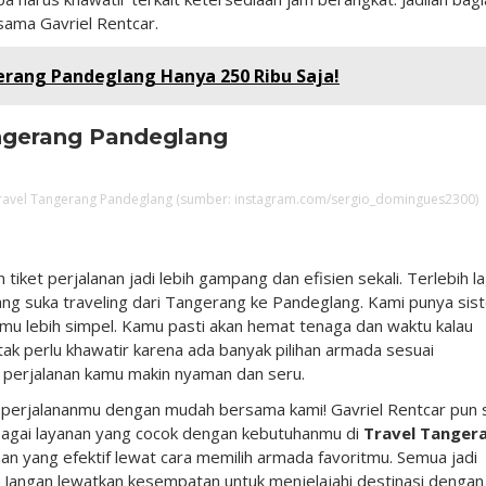
sama Gavriel Rentcar.
erang Pandeglang Hanya 250 Ribu Saja!
angerang Pandeglang
ravel Tangerang Pandeglang (sumber: instagram.com/sergio_domingues2300)
iket perjalanan jadi lebih gampang dan efisien sekali. Terlebih la
ang suka traveling dari Tangerang ke Pandeglang. Kami punya sis
amu lebih simpel. Kamu pasti akan hemat tenaga dan waktu kalau
tak perlu khawatir karena ada banyak pilihan armada sesuai
 perjalanan kamu makin nyaman dan seru.
et perjalananmu dengan mudah bersama kami! Gavriel Rentcar pun 
gai layanan yang cocok dengan kebutuhanmu di
Travel Tanger
an yang efektif lewat cara memilih armada favoritmu. Semua jadi
? Jangan lewatkan kesempatan untuk menjelajahi destinasi dengan