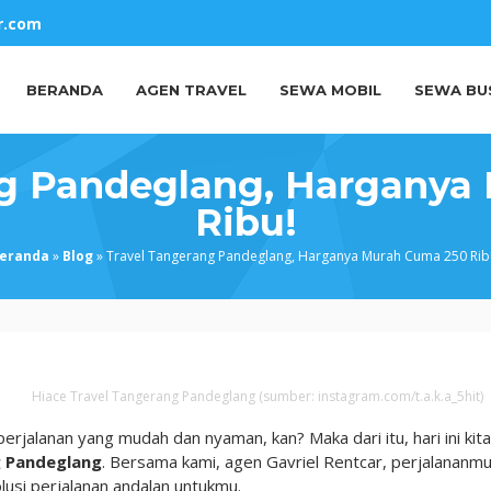
r.com
BERANDA
AGEN TRAVEL
SEWA MOBIL
SEWA BU
ng Pandeglang, Harganya
Ribu!
eranda
»
Blog
»
Travel Tangerang Pandeglang, Harganya Murah Cuma 250 Rib
Hiace Travel Tangerang Pandeglang (sumber: instagram.com/t.a.k.a_5hit)
rjalanan yang mudah dan nyaman, kan? Maka dari itu, hari ini kita
g Pandeglang
. Bersama kami, agen Gavriel Rentcar, perjalananm
olusi perjalanan andalan untukmu.