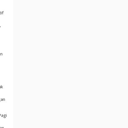
if
,
an
uk
gan
Pagi
an