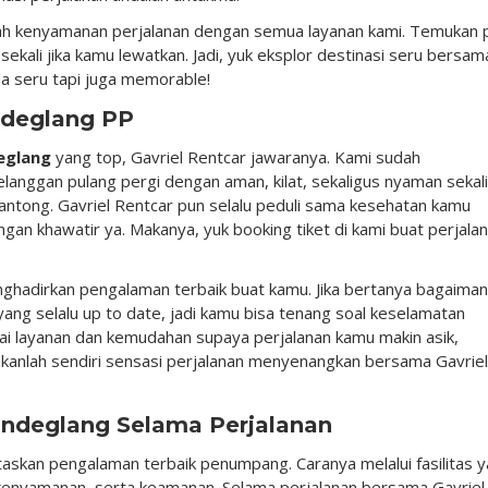
ah kenyamanan perjalanan dengan semua layanan kami. Temukan 
ekali jika kamu lewatkan. Jadi, yuk eksplor destinasi seru bersam
ma seru tapi juga memorable!
ndeglang PP
eglang
yang top, Gavriel Rentcar jawaranya. Kami sudah
anggan pulang pergi dengan aman, kilat, sekaligus nyaman sekali
kantong. Gavriel Rentcar pun selalu peduli sama kesehatan kamu
gan khawatir ya. Makanya, yuk booking tiket di kami buat perjala
nghadirkan pengalaman terbaik buat kamu. Jika bertanya bagaima
ang selalu up to date, jadi kamu bisa tenang soal keselamatan
i layanan dan kemudahan supaya perjalanan kamu makin asik,
sakanlah sendiri sensasi perjalanan menyenangkan bersama Gavriel
Pandeglang Selama Perjalanan
taskan pengalaman terbaik penumpang. Caranya melalui fasilitas 
 kenyamanan, serta keamanan. Selama perjalanan bersama Gavriel