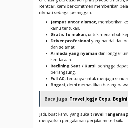
Rentcar, kami berkomitmen memberikan pelayan
nikmati sebagai pelanggan.
Jemput antar alamat
, memberikan ke
kamu tentukan.
Gratis 1x makan,
untuk menambah kep
Driver profesional
yang handal dan b
dan selamat.
Armada yang nyaman
dan longgar un
kendaraan.
Reclining Seat / Kursi
, sehingga dapat
berlangsung.
Full AC
, tentunya untuk menjaga suhu 
Bagasi
, demi memastikan barang bawa
Baca juga
Travel Jogja Cepu, Begi
Jadi, buat kamu yang suka
travel Tangeran
menyajikan pengalaman perjalanan terbaik.