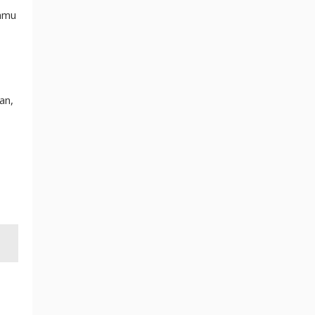
kamu
an,