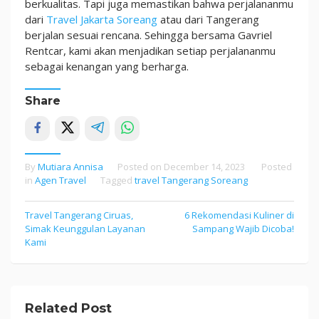
berkualitas. Tapi juga memastikan bahwa perjalananmu
dari
Travel Jakarta Soreang
atau dari Tangerang
berjalan sesuai rencana. Sehingga bersama Gavriel
Rentcar, kami akan menjadikan setiap perjalananmu
sebagai kenangan yang berharga.
Share
By
Mutiara Annisa
Posted on
December 14, 2023
Posted
in
Agen Travel
Tagged
travel Tangerang Soreang
Travel Tangerang Ciruas,
6 Rekomendasi Kuliner di
Post
Simak Keunggulan Layanan
Sampang Wajib Dicoba!
navigation
Kami
Related Post