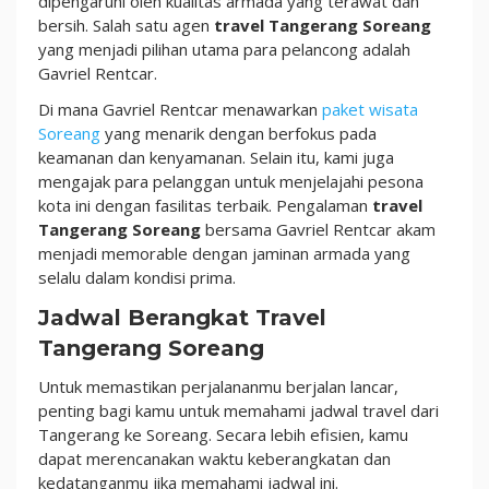
dipengaruhi oleh kualitas armada yang terawat dan
Terawat
bersih. Salah satu agen
travel Tangerang Soreang
yang menjadi pilihan utama para pelancong adalah
Gavriel Rentcar.
Di mana Gavriel Rentcar menawarkan
paket wisata
Soreang
yang menarik dengan berfokus pada
keamanan dan kenyamanan. Selain itu, kami juga
mengajak para pelanggan untuk menjelajahi pesona
kota ini dengan fasilitas terbaik. Pengalaman
travel
Tangerang Soreang
bersama Gavriel Rentcar akam
menjadi memorable dengan jaminan armada yang
selalu dalam kondisi prima.
Jadwal Berangkat Travel
Tangerang Soreang
Untuk memastikan perjalananmu berjalan lancar,
penting bagi kamu untuk memahami jadwal travel dari
Tangerang ke Soreang. Secara lebih efisien, kamu
dapat merencanakan waktu keberangkatan dan
kedatanganmu jika memahami jadwal ini.