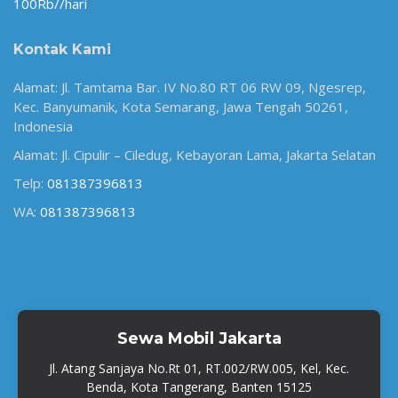
100Rb//hari
Kontak Kami
Alamat: Jl. Tamtama Bar. IV No.80 RT 06 RW 09, Ngesrep,
Kec. Banyumanik, Kota Semarang, Jawa Tengah 50261,
Indonesia
Alamat: Jl. Cipulir – Ciledug, Kebayoran Lama, Jakarta Selatan
Telp:
081387396813
WA:
081387396813
Sewa Mobil Jakarta
Jl. Atang Sanjaya No.Rt 01, RT.002/RW.005, Kel, Kec.
Benda, Kota Tangerang, Banten 15125