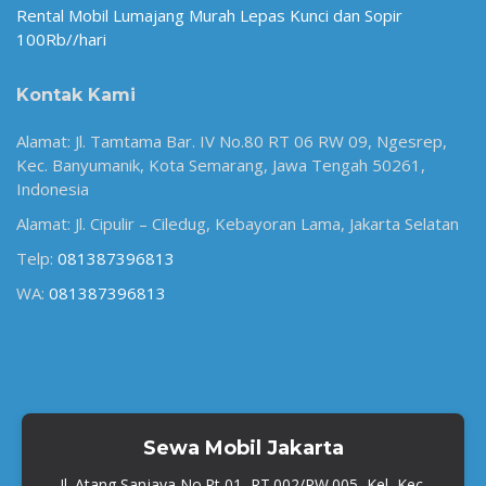
Rental Mobil Lumajang Murah Lepas Kunci dan Sopir
100Rb//hari
Kontak Kami
Alamat: Jl. Tamtama Bar. IV No.80 RT 06 RW 09, Ngesrep,
Kec. Banyumanik, Kota Semarang, Jawa Tengah 50261,
Indonesia
Alamat: Jl. Cipulir – Ciledug, Kebayoran Lama, Jakarta Selatan
Telp:
081387396813
WA:
081387396813
Sewa Mobil Jakarta
Jl. Atang Sanjaya No.Rt 01, RT.002/RW.005, Kel, Kec.