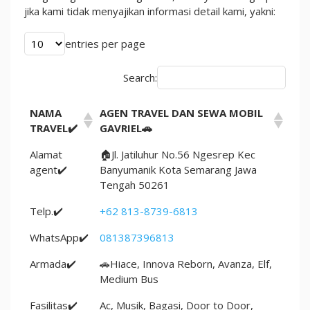
jika kami tidak menyajikan informasi detail kami, yakni:
entries per page
Search:
NAMA
AGEN TRAVEL DAN SEWA MOBIL
TRAVEL✔️
GAVRIEL🚗
Alamat
🏠Jl. Jatiluhur No.56 Ngesrep Kec
agent✔️
Banyumanik Kota Semarang Jawa
Tengah 50261
Telp.✔️
+62 813-8739-6813
WhatsApp✔️
081387396813
Armada✔️
🚗Hiace, Innova Reborn, Avanza, Elf,
Medium Bus
Fasilitas✔️
Ac, Musik, Bagasi, Door to Door,