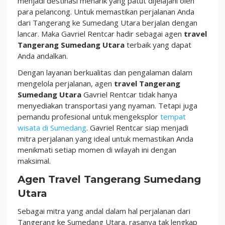
menjadi destinasi menarik yang patut dijelajahi oleh
Hemat
para pelancong. Untuk memastikan perjalanan Anda
Budget!
dari Tangerang ke Sumedang Utara berjalan dengan
lancar. Maka Gavriel Rentcar hadir sebagai agen
travel
Tangerang Sumedang Utara
terbaik yang dapat
Anda andalkan.
Dengan layanan berkualitas dan pengalaman dalam
mengelola perjalanan, agen
travel Tangerang
Sumedang Utara
Gavriel Rentcar tidak hanya
menyediakan transportasi yang nyaman. Tetapi juga
pemandu profesional untuk mengeksplor
tempat
wisata di Sumedang
. Gavriel Rentcar siap menjadi
mitra perjalanan yang ideal untuk memastikan Anda
menikmati setiap momen di wilayah ini dengan
maksimal.
Agen Travel Tangerang Sumedang
Utara
Sebagai mitra yang andal dalam hal perjalanan dari
Tangerang ke Sumedang Utara, rasanya tak lengkap