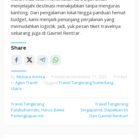
menjelajahi destinasi menakjubkan tanpa menguras
kantong. Dari pengalaman lokal hingga panduan hemat
budget, kami menjadi penunjang perjalanan yang
memudahkan logistik. Jadi, yuk pesan tiket travelnya
sekarang juga di Gavriel Rentcar.
Share
By
Mutiara Annisa
Posted on
December 17, 2023
Posted
in
Agen Travel
Tagged
Travel Tangerang Sumedang
Utara
Travel Tangerang
Travel Tangerang
Post
Palabuhanratu, Harus Bawa
Singaparna, Dapatkan Ini
navigation
Perlengkapan Ini!
Dari Gavriel Rentcar!