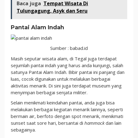
Baca juga
Tempat Wisata Di
Tulungagung, Asyk dan Seru
Pantai Alam Indah
Sumber : babad.id
Masih seputar wisata alam, di Tegal juga terdapat
sejumlah pantai indah yang harus anda kunjungi, salah
satunya Pantai Alam Indah. Bibir pantai ini panjang dan
luas, cocok digunakan untuk melalukan berbagai
aktivitas menarik. Di sini juga terdapat museum yang
menyimpan berbagai senjata militer.
Selain menikmati keindahan pantai, anda juga bisa
melakukan berbagai kegiatan menarik lainnya, seperti
bermain air, berfoto dengan spot menarik, menikmati
sunset saat sore hari, bersantai di
hammock
dan lain
sebagainya.