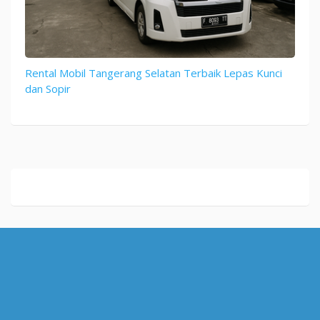
Rental Mobil Tangerang Selatan Terbaik Lepas Kunci
dan Sopir