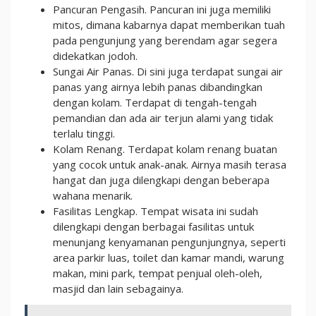
Pancuran Pengasih. Pancuran ini juga memiliki
mitos, dimana kabarnya dapat memberikan tuah
pada pengunjung yang berendam agar segera
didekatkan jodoh.
Sungai Air Panas. Di sini juga terdapat sungai air
panas yang airnya lebih panas dibandingkan
dengan kolam. Terdapat di tengah-tengah
pemandian dan ada air terjun alami yang tidak
terlalu tinggi.
Kolam Renang. Terdapat kolam renang buatan
yang cocok untuk anak-anak. Airnya masih terasa
hangat dan juga dilengkapi dengan beberapa
wahana menarik.
Fasilitas Lengkap. Tempat wisata ini sudah
dilengkapi dengan berbagai fasilitas untuk
menunjang kenyamanan pengunjungnya, seperti
area parkir luas, toilet dan kamar mandi, warung
makan, mini park, tempat penjual oleh-oleh,
masjid dan lain sebagainya.