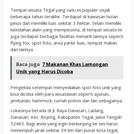
Tempat wisata Tegal yang satu ini populer sejak
beberapa tahun terakhir. Terdapat di kawasan hutan
pinus dan memiliki luas sekitar 3 hektar. Selain memiliki
keindahan alam yang mempesona, di tempat wisata ini
juga terdapat berbagai fasilitas menarik lainnya seperti
flying fox, spot foto, area parkir luas, tempat makan
dan lainnya.
Baca juga
7 Makanan Khas Lamongan
Unik yang Harus Dicoba
Pengelola setempat menyediakan spot foto unik yang
bisa dicoba oleh para wisatawan seperti ayunan,
jembatan, hammock, rumah pohon dan lain sebagainya.
Lokasinya berada di Jl. Raya Danasari, Ladang,
Danasari, Kec. Bojong, Kabupaten Tegal, Jawa Tengah
52465. Bagi anda yang ingin berkunjung ke sini harus
menempuh jarak sekitar 39 km dari pusat kota tegal,