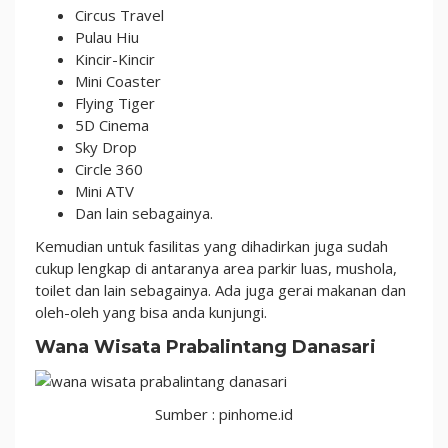
Circus Travel
Pulau Hiu
Kincir-Kincir
Mini Coaster
Flying Tiger
5D Cinema
Sky Drop
Circle 360
Mini ATV
Dan lain sebagainya.
Kemudian untuk fasilitas yang dihadirkan juga sudah
cukup lengkap di antaranya area parkir luas, mushola,
toilet dan lain sebagainya. Ada juga gerai makanan dan
oleh-oleh yang bisa anda kunjungi.
Wana Wisata Prabalintang Danasari
Sumber : pinhome.id