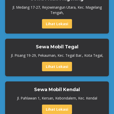
Jl. Medang 17-27, Rejowinangun Utara, Kec. Magelang
Tengah,
Lihat Lokasi
Sewa Mobil Tegal
Jl. Pisang 19-29, Pekauman, Kec. Tegal Bar., Kota Tegal,
Lihat Lokasi
Sewa Mobil Kendal
Jl. Pahlawan 1, Kersan, Kebondalem, Kec. Kendal
Lihat Lokasi