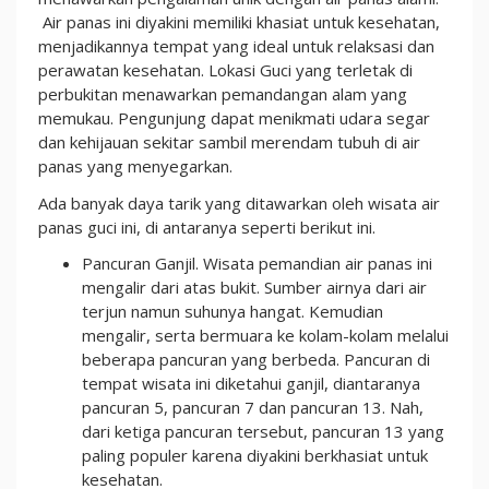
Air panas ini diyakini memiliki khasiat untuk kesehatan,
menjadikannya tempat yang ideal untuk relaksasi dan
perawatan kesehatan. Lokasi Guci yang terletak di
perbukitan menawarkan pemandangan alam yang
memukau. Pengunjung dapat menikmati udara segar
dan kehijauan sekitar sambil merendam tubuh di air
panas yang menyegarkan.
Ada banyak daya tarik yang ditawarkan oleh wisata air
panas guci ini, di antaranya seperti berikut ini.
Pancuran Ganjil. Wisata pemandian air panas ini
mengalir dari atas bukit. Sumber airnya dari air
terjun namun suhunya hangat. Kemudian
mengalir, serta bermuara ke kolam-kolam melalui
beberapa pancuran yang berbeda. Pancuran di
tempat wisata ini diketahui ganjil, diantaranya
pancuran 5, pancuran 7 dan pancuran 13. Nah,
dari ketiga pancuran tersebut, pancuran 13 yang
paling populer karena diyakini berkhasiat untuk
kesehatan.