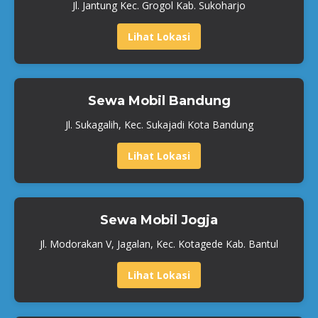
Jl. Jantung Kec. Grogol Kab. Sukoharjo
Lihat Lokasi
Sewa Mobil Bandung
Jl. Sukagalih, Kec. Sukajadi Kota Bandung
Lihat Lokasi
Sewa Mobil Jogja
Jl. Modorakan V, Jagalan, Kec. Kotagede Kab. Bantul
Lihat Lokasi