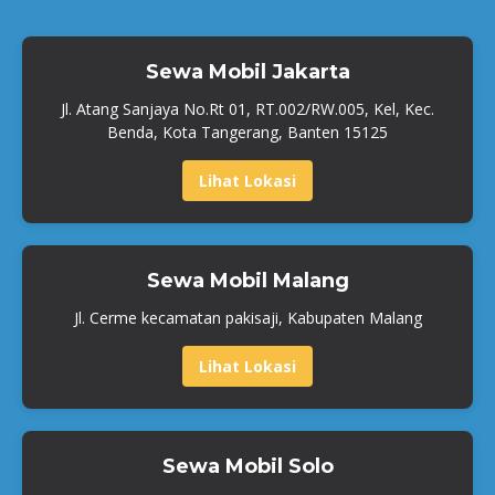
Sewa Mobil Jakarta
Jl. Atang Sanjaya No.Rt 01, RT.002/RW.005, Kel, Kec.
Benda, Kota Tangerang, Banten 15125
Lihat Lokasi
Sewa Mobil Malang
Jl. Cerme kecamatan pakisaji, Kabupaten Malang
Lihat Lokasi
Sewa Mobil Solo