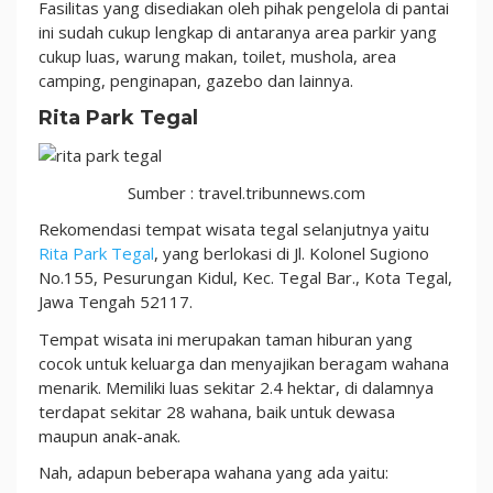
Fasilitas yang disediakan oleh pihak pengelola di pantai
ini sudah cukup lengkap di antaranya area parkir yang
cukup luas, warung makan, toilet, mushola, area
camping, penginapan, gazebo dan lainnya.
Rita Park Tegal
Sumber : travel.tribunnews.com
Rekomendasi tempat wisata tegal selanjutnya yaitu
Rita Park Tegal
, yang berlokasi di Jl. Kolonel Sugiono
No.155, Pesurungan Kidul, Kec. Tegal Bar., Kota Tegal,
Jawa Tengah 52117.
Tempat wisata ini merupakan taman hiburan yang
cocok untuk keluarga dan menyajikan beragam wahana
menarik. Memiliki luas sekitar 2.4 hektar, di dalamnya
terdapat sekitar 28 wahana, baik untuk dewasa
maupun anak-anak.
Nah, adapun beberapa wahana yang ada yaitu: