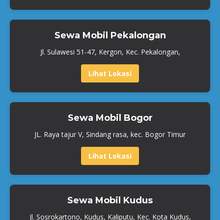
Sewa Mobil Pekalongan
Jl. Sulawesi 51-47, Kergon, Kec. Pekalongan,
Lihat Lokasi
Sewa Mobil Bogor
JL. Raya tajur V, Sindang rasa, kec. Bogor Timur
Lihat Lokasi
Sewa Mobil Kudus
Jl. Sosrokartono, Kudus, Kaliputu, Kec. Kota Kudus,