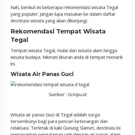
Nah, berikut ini beberapa rekomendasi wisata Tegal
yang populer. Jangan lupa masukan ke dalam daftar
destinasi wisata yang akan dikunjungi.
Rekomendasi Tempat Wisata
Tegal
Tempat wisata Tegal, mulai dari wisata alam hingga
wisata budaya. Nikmati liburan anda di tempat menarik
ini.
Wisata Air Panas Guci
Sumber : ticmpu.id
Wisata air panas Guci di Tegal adalah surga
tersembunyi bagi para pencari ketenangan dan
relaksasi. Terletak di kaki Gunung Slamet, destinasi ini
menawarkan pengalaman unik dengan air panas alami.