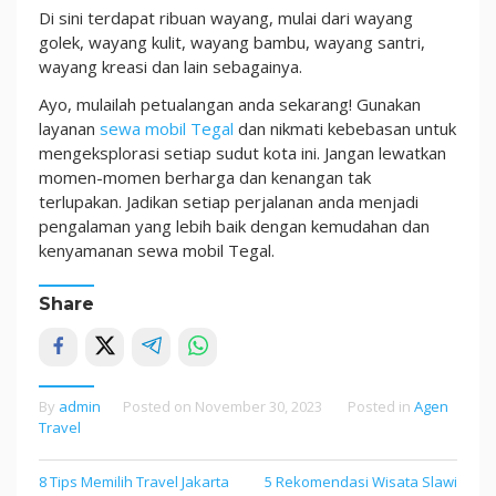
Di sini terdapat ribuan wayang, mulai dari wayang
golek, wayang kulit, wayang bambu, wayang santri,
wayang kreasi dan lain sebagainya.
Ayo, mulailah petualangan anda sekarang! Gunakan
layanan
sewa mobil Tegal
dan nikmati kebebasan untuk
mengeksplorasi setiap sudut kota ini. Jangan lewatkan
momen-momen berharga dan kenangan tak
terlupakan. Jadikan setiap perjalanan anda menjadi
pengalaman yang lebih baik dengan kemudahan dan
kenyamanan sewa mobil Tegal.
Share
By
admin
Posted on
November 30, 2023
Posted in
Agen
Travel
8 Tips Memilih Travel Jakarta
5 Rekomendasi Wisata Slawi
Post