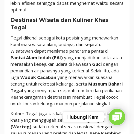
lebih efisien sehingga dapat menghemat waktu secara
optimal.
Destinasi Wisata dan Kuliner Khas
Tegal
Tegal dikenal sebagai kota pesisir yang menawarkan
kombinasi wisata alam, budaya, dan sejarah.
Wisatawan dapat menikmati panorama pantai di
Pantai Alam Indah (PAI)
yang menjadi ikon kota, atau
merasakan kesejukan udara di kawasan
Guci
dengan
pemandian air panasnya yang terkenal. Selain itu, ada
juga
Waduk Cacaban
yang menawarkan suasana
tenang untuk rekreasi keluarga, serta
Museum Bahari
Tegal
yang menyimpan sejarah maritim dan perikanan.
Keanekaragaman destinasi ini membuat Tegal cocok
untuk liburan keluarga maupun perjalanan singkat.
Kuliner Tegal juga tak kalah istimewa dengan cita rasa
Contact
Hubungi Kami
khas yang menggugah selera.
Warung Tegal
(Warteg)
sudah terkenal secara nasional dengan
sajian rumahan yang praktis dan lezat.
Sate Kambing