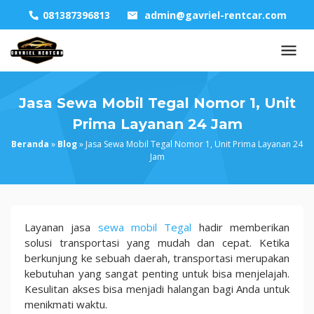
Skip
081387396813
admin@gavriel-rentcar.com
to
content
Jasa Sewa Mobil Tegal Nomor 1, Unit
Prima Layanan 24 Jam
Beranda
»
Blog
»
Jasa Sewa Mobil Tegal Nomor 1, Unit Prima Layanan 24
Jam
Jasa
Layanan jasa
sewa mobil Tegal
hadir memberikan
Sewa
solusi transportasi yang mudah dan cepat. Ketika
Mobil
berkunjung ke sebuah daerah, transportasi merupakan
Tegal
kebutuhan yang sangat penting untuk bisa menjelajah.
Nomor
Kesulitan akses bisa menjadi halangan bagi Anda untuk
1,
menikmati waktu.