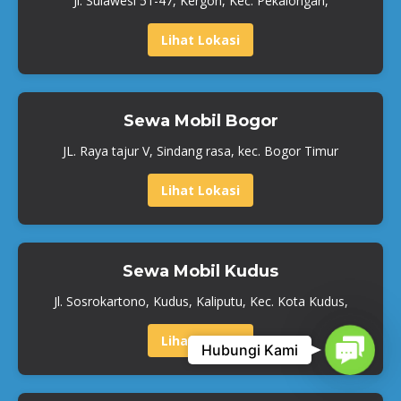
Jl. Sulawesi 51-47, Kergon, Kec. Pekalongan,
Lihat Lokasi
Sewa Mobil Bogor
JL. Raya tajur V, Sindang rasa, kec. Bogor Timur
Lihat Lokasi
Sewa Mobil Kudus
Jl. Sosrokartono, Kudus, Kaliputu, Kec. Kota Kudus,
Lihat Lokasi
Contac
Hubungi Kami