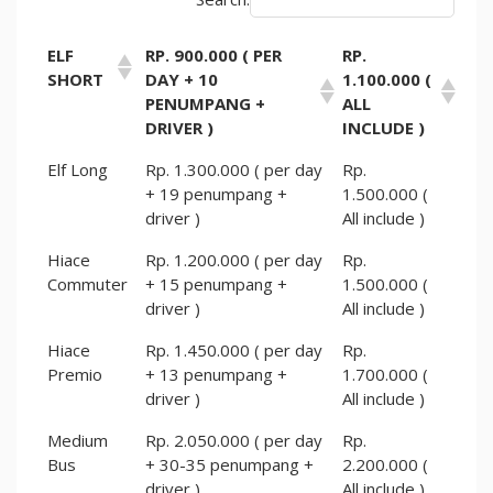
ELF
RP. 900.000 ( PER
RP.
SHORT
DAY + 10
1.100.000 (
PENUMPANG +
ALL
DRIVER )
INCLUDE )
Elf Long
Rp. 1.300.000 ( per day
Rp.
+ 19 penumpang +
1.500.000 (
driver )
All include )
Hiace
Rp. 1.200.000 ( per day
Rp.
Commuter
+ 15 penumpang +
1.500.000 (
driver )
All include )
Hiace
Rp. 1.450.000 ( per day
Rp.
Premio
+ 13 penumpang +
1.700.000 (
driver )
All include )
Medium
Rp. 2.050.000 ( per day
Rp.
Bus
+ 30-35 penumpang +
2.200.000 (
driver )
All include )