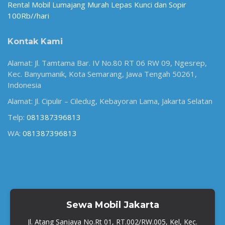
Rental Mobil Lumajang Murah Lepas Kunci dan Sopir
100Rb//hari
Kontak Kami
Alamat: Jl. Tamtama Bar. IV No.80 RT 06 RW 09, Ngesrep,
Kec. Banyumanik, Kota Semarang, Jawa Tengah 50261,
Indonesia
Alamat: Jl. Cipulir – Ciledug, Kebayoran Lama, Jakarta Selatan
Telp:
081387396813
WA:
081387396813
Sewa Mobil Jakarta
Jl. Atang Sanjaya No.Rt 01, RT.002/RW.005, Kel, Kec.