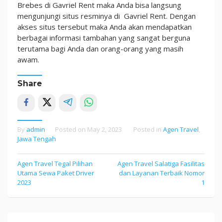
Brebes di Gavriel Rent maka Anda bisa langsung
mengunjungi situs resminya di Gavriel Rent. Dengan
akses situs tersebut maka Anda akan mendapatkan
berbagai informasi tambahan yang sangat berguna
terutama bagi Anda dan orang-orang yang masih
awam.
Share
By
admin
Posted on
May 2, 2023
Posted in
Agen Travel
,
Jawa Tengah
Agen Travel Tegal Pilihan
Agen Travel Salatiga Fasilitas
Post
Utama Sewa Paket Driver
dan Layanan Terbaik Nomor
navigation
2023
1