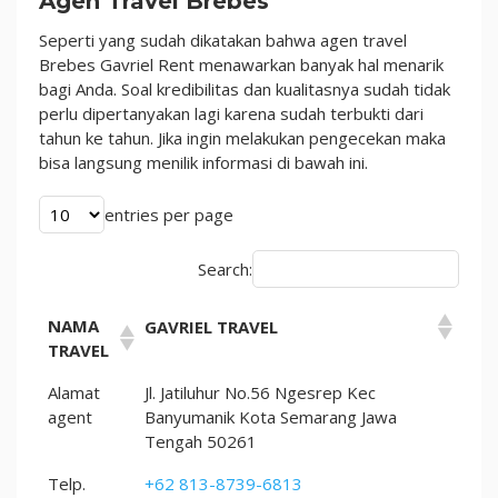
Agen Travel Brebes
Sewa
Murah
Seperti yang sudah dikatakan bahwa agen travel
100%
Brebes Gavriel Rent menawarkan banyak hal menarik
bagi Anda. Soal kredibilitas dan kualitasnya sudah tidak
perlu dipertanyakan lagi karena sudah terbukti dari
tahun ke tahun. Jika ingin melakukan pengecekan maka
bisa langsung menilik informasi di bawah ini.
entries per page
Search:
NAMA
GAVRIEL TRAVEL
TRAVEL
Alamat
Jl. Jatiluhur No.56 Ngesrep Kec
agent
Banyumanik Kota Semarang Jawa
Tengah 50261
Telp.
+62 813-8739-6813