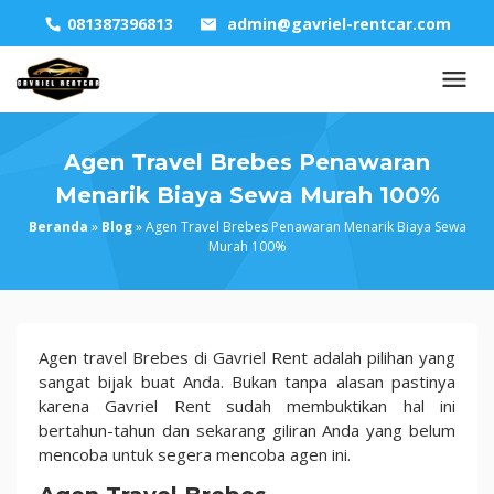
Skip
081387396813
admin@gavriel-rentcar.com
to
content
Agen Travel Brebes Penawaran
Menarik Biaya Sewa Murah 100%
Beranda
»
Blog
»
Agen Travel Brebes Penawaran Menarik Biaya Sewa
Murah 100%
Agen
Agen travel Brebes di Gavriel Rent adalah pilihan yang
Travel
sangat bijak buat Anda. Bukan tanpa alasan pastinya
Brebes
karena Gavriel Rent sudah membuktikan hal ini
Penawaran
bertahun-tahun dan sekarang giliran Anda yang belum
Menarik
mencoba untuk segera mencoba agen ini.
Biaya