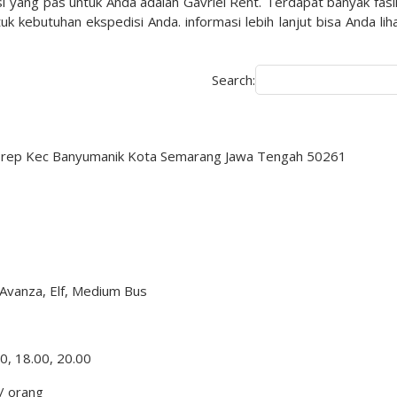
i yang pas untuk Anda adalah Gavriel Rent. Terdapat banyak fasil
k kebutuhan ekspedisi Anda. informasi lebih lanjut bisa Anda liha
Search:
Ngesrep Kec Banyumanik Kota Semarang Jawa Tengah 50261
 Avanza, Elf, Medium Bus
0, 18.00, 20.00
 / orang