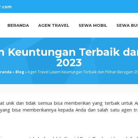
r.com
BERANDA
AGEN TRAVEL
SEWA MOBIL
SEWA BU
m Keuntungan Terbaik da
2023
randa
»
Blog
»
Agen Travel Lasem Keuntungan Terbaik dan Pilihan Beragam 2
gat unik dan tidak semua bisa memberikan yang terbaik untuk A
yang bisa memberikannya kepada Anda dan salah satu agen tr