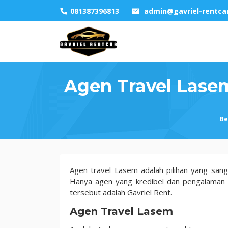
Skip
081387396813
admin@gavriel-rentca
to
content
Agen Travel Lase
Be
Agen
Agen travel Lasem adalah pilihan yang san
Travel
Hanya agen yang kredibel dan pengalaman 
Lasem
tersebut adalah Gavriel Rent.
Keuntungan
Agen Travel Lasem
Terbaik
dan