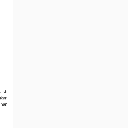
asti
ukan
anan