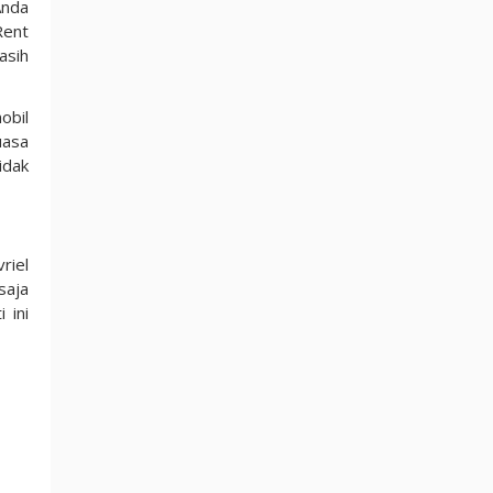
Anda
Rent
asih
obil
uasa
idak
riel
saja
 ini