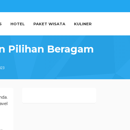
S
HOTEL
PAKET WISATA
KULINER
n Pilihan Beragam
023
nda.
avel