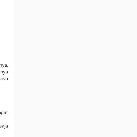
nya.
anya
asti
apat
saja