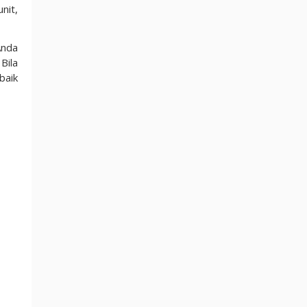
nit,
Anda
Bila
baik