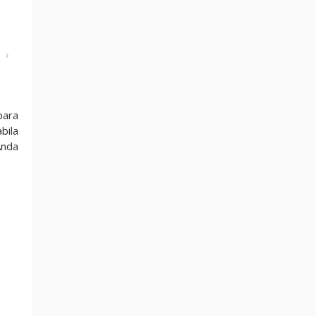
›
para
bila
Anda