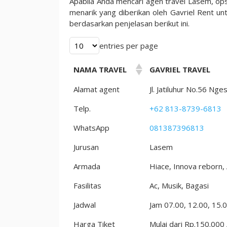
Apabila Anda mencari agen travel Lasem, ops
Pilihan
menarik yang diberikan oleh Gavriel Rent untu
Beragam
berdasarkan penjelasan berikut ini.
2023
entries per page
NAMA TRAVEL
GAVRIEL TRAVEL
Alamat agent
Jl. Jatiluhur No.56 
Telp.
+62 813-8739-6813
WhatsApp
081387396813
Jurusan
Lasem
Armada
Hiace, Innova reborn,
Fasilitas
Ac, Musik, Bagasi
Jadwal
Jam 07.00, 12.00, 15.0
Harga Tiket
Mulai dari Rp.150.000