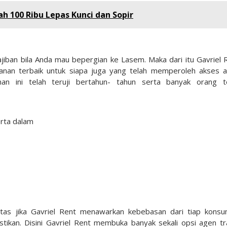
ah 100 Ribu Lepas Kunci dan Sopir
iban bila Anda mau bepergian ke Lasem. Maka dari itu Gavriel 
nan terbaik untuk siapa juga yang telah memperoleh akses 
n ini telah teruji bertahun- tahun serta banyak orang t
erta dalam
atas jika Gavriel Rent menawarkan kebebasan dari tiap kons
ikan. Disini Gavriel Rent membuka banyak sekali opsi agen tr