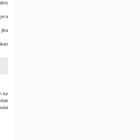
abis
gera
Jika
ukan
n ke
idak
ulai