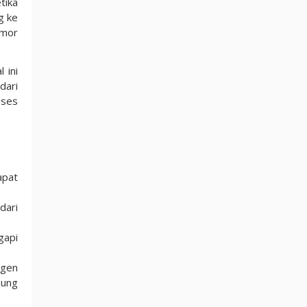
tika
g ke
omor
 ini
dari
oses
apat
dari
gapi
agen
sung