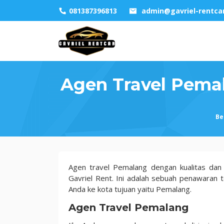
Skip
081387396813
admin@gavriel-rentca
to
content
Agen Travel Pema
Be
Agen
Agen travel Pemalang dengan kualitas dan
Travel
Gavriel Rent. Ini adalah sebuah penawaran 
Pemalang
Anda ke kota tujuan yaitu Pemalang.
4
Agen Travel Pemalang
Fasilitas
Dengan