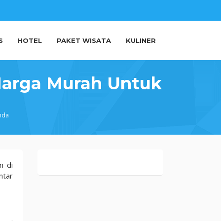
S
HOTEL
PAKET WISATA
KULINER
Harga Murah Untuk
nda
n di
ntar