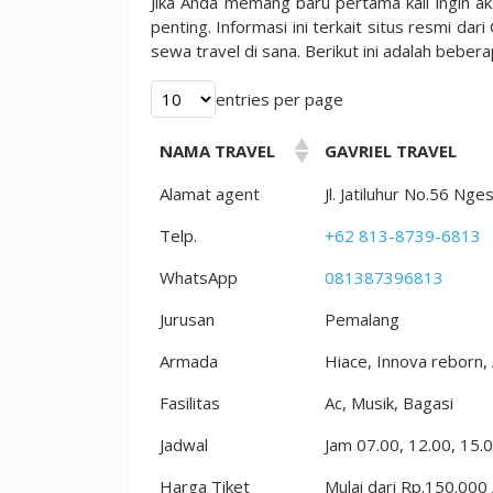
Jika Anda memang baru pertama kali ingin a
Harga
penting. Informasi ini terkait situs resmi da
Murah
sewa travel di sana. Berikut ini adalah beber
Untuk
Anda
entries per page
NAMA TRAVEL
GAVRIEL TRAVEL
Alamat agent
Jl. Jatiluhur No.56 
Telp.
+62 813-8739-6813
WhatsApp
081387396813
Jurusan
Pemalang
Armada
Hiace, Innova reborn,
Fasilitas
Ac, Musik, Bagasi
Jadwal
Jam 07.00, 12.00, 15.0
Harga Tiket
Mulai dari Rp.150.000