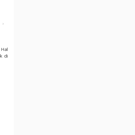
›
 Hal
k di