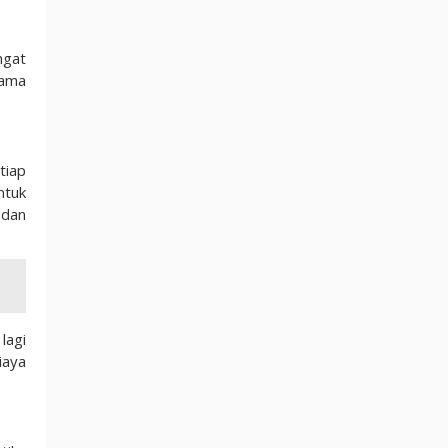
ngat
sama
tiap
ntuk
 dan
lagi
iaya