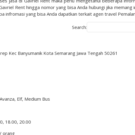
kses jasa di Gavriel Rent maka perlu mengetahui beberapa infor
ri Gavriel Rent hingga nomor yang bisa Anda hubungi jika memang i
apa infromasi yang bisa Anda dapatkan terkait agen travel Pemala
Search:
Ngesrep Kec Banyumanik Kota Semarang Jawa Tengah 50261
 Avanza, Elf, Medium Bus
0, 18.00, 20.00
 / orang