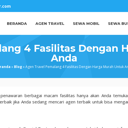
r.com
BERANDA
AGEN TRAVEL
SEWA MOBIL
SEWA BU
lang 4 Fasilitas Dengan 
Anda
randa
»
Blog
»
Agen Travel Pemalang 4 Fasilitas Dengan Harga Murah Untuk A
 penawaran berbagai macam fasilitas hanya akan Anda temuka
terbaik jika Anda sedang mencari agen terbaik untuk bisa menga