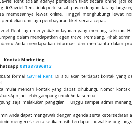
Gavriel Rent adalah adanya pembelian tiket secara online. Jadi ke
ng di Gavriel Rent tidak perlu susah payah dengan datang langsun
isa memesannya lewat online. Tinggal menghubungi lewat n
i pembelian dan juga pembayaran tiket secara cepat.
avriel Rent juga menyediakan layanan yang memang kekinian. Hal
umpang dalam mendapatkan agen travel Pemalang. Pihak admin 
embantu Anda mendapatkan informasi dan membantu dalam pr
Kontak Marketing
hatsapp
081387396813
bsite
formal
Gavriel Rent
. Di situ akan terdapat kontak yang d
l.
ta mulai mencari kontak yang dapat dihubungi. Nomor kontak 
WhatsApp jadi lebih gampang untuk Anda semua.
gsung saja melakukan panggilan. Tunggu sampai admin menang
 admin Anda dapat mengawali dengan agenda serta ketersediaan 
dmin mengecek serta ketika masih terdapat jadwal kosong lang