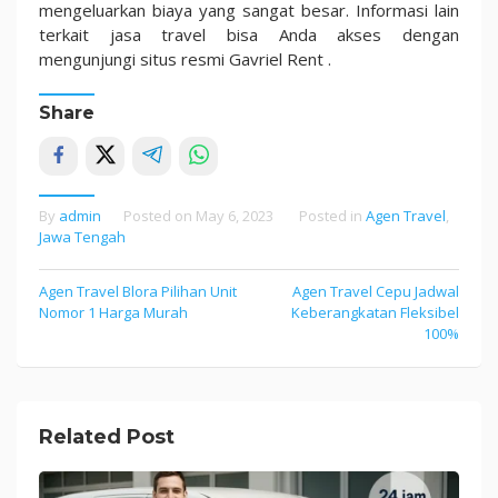
mengeluarkan biaya yang sangat besar. Informasi lain
terkait jasa travel bisa Anda akses dengan
mengunjungi situs resmi Gavriel Rent .
Share
By
admin
Posted on
May 6, 2023
Posted in
Agen Travel
,
Jawa Tengah
Agen Travel Blora Pilihan Unit
Agen Travel Cepu Jadwal
Post
Nomor 1 Harga Murah
Keberangkatan Fleksibel
navigation
100%
Related Post