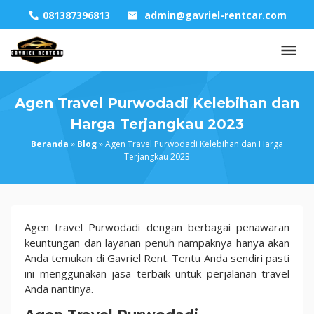
Skip
081387396813
admin@gavriel-rentcar.com
to
content
Agen Travel Purwodadi Kelebihan dan
Harga Terjangkau 2023
Beranda
»
Blog
»
Agen Travel Purwodadi Kelebihan dan Harga
Terjangkau 2023
Agen
Agen travel Purwodadi dengan berbagai penawaran
Travel
keuntungan dan layanan penuh nampaknya hanya akan
Purwodadi
Anda temukan di Gavriel Rent. Tentu Anda sendiri pasti
Kelebihan
ini menggunakan jasa terbaik untuk perjalanan travel
dan
Anda nantinya.
Harga