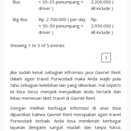
Bus
+ 30-35 penumpang +
2.200.000 (
driver )
All include )
Big Bus
Rp. 2.700.000 ( per day
Rp.
+ 50-50 penumpang +
2.950.000 (
driver )
All include )
Showing 1 to 5 of 5 entries
‹
1
›
Jika sudah kenal sebagian infromasi jasa Gavriel Rent
dalam agen travel Purwodadi maka Anda wajib pula
tahu sebagian kelebihan lain yang diberikan. Hal seperti
ini bisa terus menjadi menjadikan Anda tertarik dan
lekas memesan tiket travel di Gavriel Rent.
Dengan melihat berbagai informasi di atas bisa
dipastikan bahwa Gavriel Rent merupakan agen travel
Purwodadi terbaik. Anda bisa menikmati berbagai
layanan dengann sangat mudah dan tanpa harus