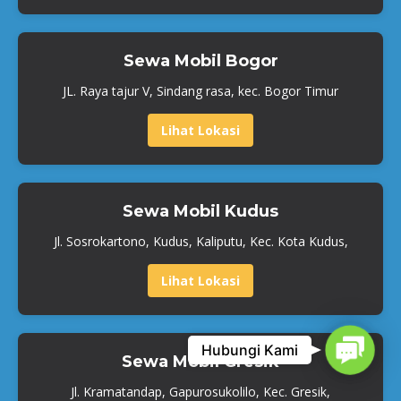
Sewa Mobil Bogor
JL. Raya tajur V, Sindang rasa, kec. Bogor Timur
Lihat Lokasi
Sewa Mobil Kudus
Jl. Sosrokartono, Kudus, Kaliputu, Kec. Kota Kudus,
Lihat Lokasi
Contact
Hubungi Kami
Sewa Mobil Gresik
Jl. Kramatandap, Gapurosukolilo, Kec. Gresik,