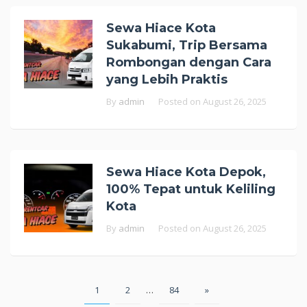
Sewa Hiace Kota
Sukabumi, Trip Bersama
Rombongan dengan Cara
yang Lebih Praktis
By
admin
Posted on
August 26, 2025
Sewa Hiace Kota Depok,
100% Tepat untuk Keliling
Kota
By
admin
Posted on
August 26, 2025
Posts
1
2
…
84
»
pagination