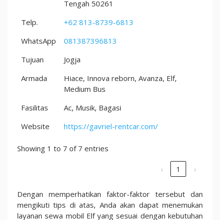
Tengah 50261
Telp.
+62 813-8739-6813
WhatsApp
081387396813
Tujuan
Jogja
Armada
Hiace, Innova reborn, Avanza, Elf,
Medium Bus
Fasilitas
Ac, Musik, Bagasi
Website
https://gavriel-rentcar.com/
Showing 1 to 7 of 7 entries
‹
1
›
Dengan memperhatikan faktor-faktor tersebut dan
mengikuti tips di atas, Anda akan dapat menemukan
layanan sewa mobil Elf yang sesuai dengan kebutuhan