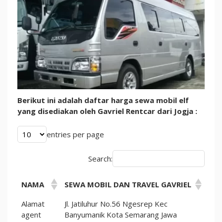
Berikut ini adalah daftar harga sewa mobil elf
yang disediakan oleh Gavriel Rentcar dari Jogja :
entries per page
Search:
NAMA
SEWA MOBIL DAN TRAVEL GAVRIEL
Alamat
Jl. Jatiluhur No.56 Ngesrep Kec
agent
Banyumanik Kota Semarang Jawa