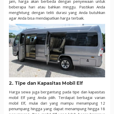
jam, harga akan berbeda dengan penyewaan untuk
beberapa hari atau bahkan minggu. Pastikan Anda
menghitung dengan teliti durasi yang Anda butuhkan
agar Anda bisa mendapatkan harga terbaik.
2. Tipe dan Kapasitas Mobil Elf
Harga sewa juga bergantung pada tipe dan kapasitas
mobil Elf yang Anda pilih. Terdapat berbagai varian
mobil Elf, mulai dari yang mampu menampung 12
penumpang hingga yang dapat menampung hingga 18