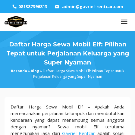
Skip
081387396813
admin@gavriel-rentcar.com
to
content
Daftar Harga Sewa Mobil Elf: Pilihan
Tepat untuk Perjalanan Keluarga yang
Super Nyaman
Beranda
»
Blog
»
Daftar Harga Sewa Mobil Elf: Pilihan Tepat untuk
Perjalanan Keluarga yang Super Nyaman
Daftar
Daftar Harga Sewa Mobil Elf – Apakah Anda
Harga
merencanakan perjalanan kelompok dan membutuhkan
Sewa
kendaraan yang dapat menampung semua anggota
Mobil
dengan nyaman? Sewa mobil Elf terutama
Elf:
menggunakan jasa dari
Gavriel Rentcar
adalah solusi