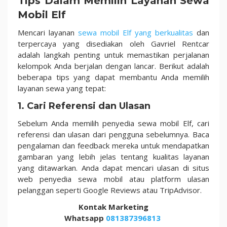
Tips Dalam Memilih Layanan Sewa
Mobil Elf
Mencari layanan
sewa mobil Elf yang berkualitas
dan
terpercaya yang disediakan oleh Gavriel Rentcar
adalah langkah penting untuk memastikan perjalanan
kelompok Anda berjalan dengan lancar. Berikut adalah
beberapa tips yang dapat membantu Anda memilih
layanan sewa yang tepat:
1. Cari Referensi dan Ulasan
Sebelum Anda memilih penyedia sewa mobil Elf, cari
referensi dan ulasan dari pengguna sebelumnya. Baca
pengalaman dan feedback mereka untuk mendapatkan
gambaran yang lebih jelas tentang kualitas layanan
yang ditawarkan. Anda dapat mencari ulasan di situs
web penyedia sewa mobil atau platform ulasan
pelanggan seperti Google Reviews atau TripAdvisor.
Kontak Marketing
Whatsapp
081387396813