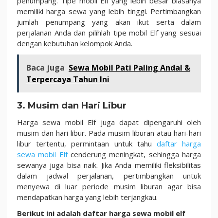
penumpang. Tipe mobil Elf yang lebih besar biasanya
memiliki harga sewa yang lebih tinggi. Pertimbangkan
jumlah penumpang yang akan ikut serta dalam
perjalanan Anda dan pilihlah tipe mobil Elf yang sesuai
dengan kebutuhan kelompok Anda.
Baca juga
Sewa Mobil Pati Paling Andal &
Terpercaya Tahun Ini
3. Musim dan Hari Libur
Harga sewa mobil Elf juga dapat dipengaruhi oleh
musim dan hari libur. Pada musim liburan atau hari-hari
libur tertentu, permintaan untuk tahu
daftar harga
sewa mobil Elf
cenderung meningkat, sehingga harga
sewanya juga bisa naik. Jika Anda memiliki fleksibilitas
dalam jadwal perjalanan, pertimbangkan untuk
menyewa di luar periode musim liburan agar bisa
mendapatkan harga yang lebih terjangkau.
Berikut ini adalah daftar harga sewa mobil elf