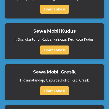
Lihat Lokasi
Sewa Mobil Kudus
Jl. Sosrokartono, Kudus, Kaliputu, Kec. Kota Kudus,
Lihat Lokasi
Sewa Mobil Gresik
Jl. Kramatandap, Gapurosukolilo, Kec. Gresik,
Lihat Lokasi