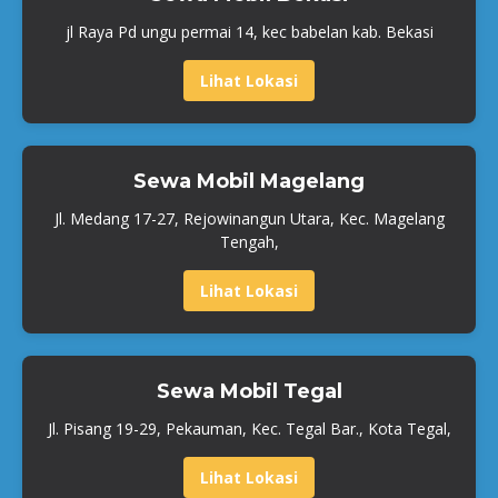
jl Raya Pd ungu permai 14, kec babelan kab. Bekasi
Lihat Lokasi
Sewa Mobil Magelang
Jl. Medang 17-27, Rejowinangun Utara, Kec. Magelang
Tengah,
Lihat Lokasi
Sewa Mobil Tegal
Jl. Pisang 19-29, Pekauman, Kec. Tegal Bar., Kota Tegal,
Lihat Lokasi