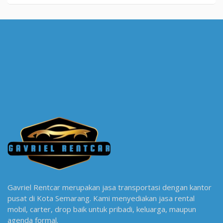
Gavriel Rentcar merupakan jasa transportasi dengan kantor
pusat di Kota Semarang. Kami menyediakan jasa rental
mobil, carter, drop baik untuk pribadi, keluarga, maupun
agenda formal.