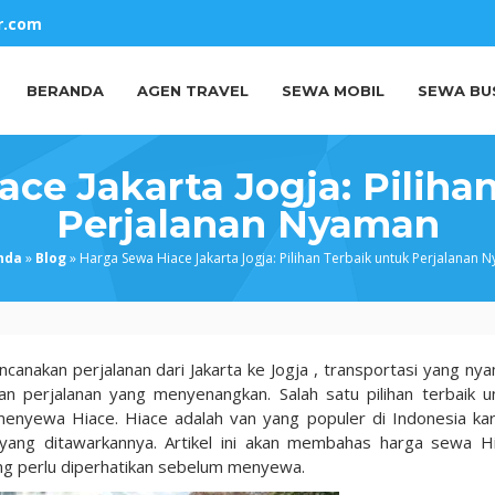
r.com
BERANDA
AGEN TRAVEL
SEWA MOBIL
SEWA BU
ce Jakarta Jogja: Piliha
Perjalanan Nyaman
nda
»
Blog
»
Harga Sewa Hiace Jakarta Jogja: Pilihan Terbaik untuk Perjalanan 
canakan perjalanan dari Jakarta ke Jogja , transportasi yang ny
n perjalanan yang menyenangkan. Salah satu pilihan terbaik u
enyewa Hiace. Hiace adalah van yang populer di Indonesia ka
ang ditawarkannya. Artikel ini akan membahas harga sewa H
ang perlu diperhatikan sebelum menyewa.