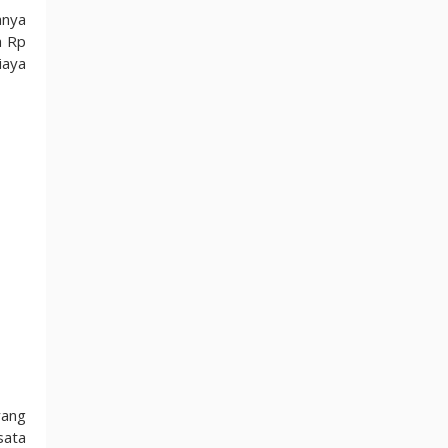
anya
a Rp
iaya
ang
sata