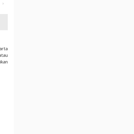
›
arta
atau
ikan