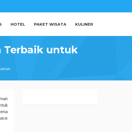
S
HOTEL
PAKET WISATA
KULINER
n Terbaik untuk
Nyaman
aman
ntuk
rena
iace