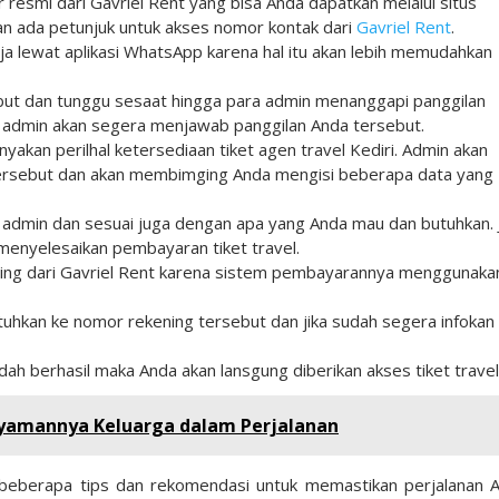
esmi dari Gavriel Rent yang bisa Anda dapatkan melalui situs
an ada petunjuk untuk akses nomor kontak dari
Gavriel Rent
.
saja lewat aplikasi WhatsApp karena hal itu akan lebih memudahkan
but dan tunggu sesaat hingga para admin menanggapi panggilan
admin akan segera menjawab panggilan Anda tersebut.
nyakan perilhal ketersediaan tiket agen travel Kediri. Admin akan
rsebut dan akan membimging Anda mengisi beberapa data yang
a admin dan sesuai juga dengan apa yang Anda mau dan butuhkan. J
enyelesaikan pembayaran tiket travel.
ning dari Gavriel Rent karena sistem pembayarannya menggunaka
tuhkan ke nomor rekening tersebut dan jika sudah segera infokan
ah berhasil maka Anda akan lansgung diberikan akses tiket travel
Nyamannya Keluarga dalam Perjalanan
ah beberapa tips dan rekomendasi untuk memastikan perjalanan 