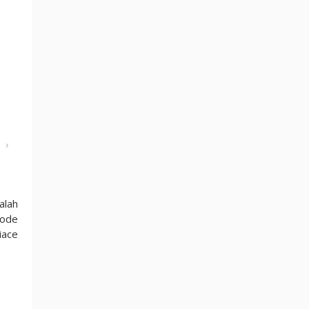
›
alah
iode
iace