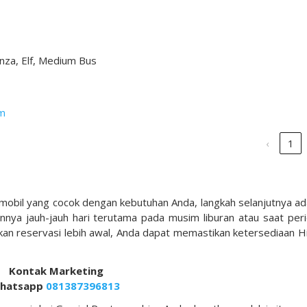
nza, Elf, Medium Bus
om
‹
1
mobil yang cocok dengan kebutuhan Anda, langkah selanjutnya ad
nnya jauh-jauh hari terutama pada musim liburan atau saat per
kan reservasi lebih awal, Anda dapat memastikan ketersediaan H
Kontak Marketing
hatsapp
081387396813