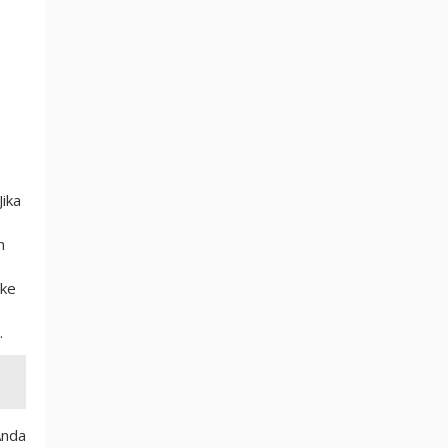
ika
n
 ke
.
Anda