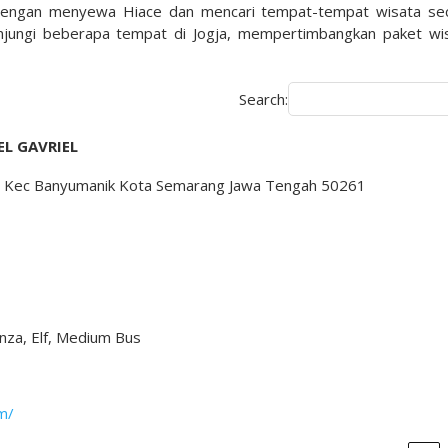
an dengan menyewa Hiace dan mencari tempat-tempat wisata se
unjungi beberapa tempat di Jogja, mempertimbangkan paket wi
Search:
L GAVRIEL
rep Kec Banyumanik Kota Semarang Jawa Tengah 50261
nza, Elf, Medium Bus
om/