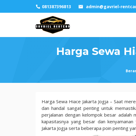
Skip
081387396813
admin@gavriel-rentca
to
content
Harga Sewa Hia
Bera
Harga
Harga Sewa Hiace Jakarta Jogja – Saat meren
Sewa
dan handal sangat penting untuk memastika
Hiace
perjalanan dengan kelompok besar adalah m
Jakarta
kapasitasnya yang besar dan kenyamanan y
Jogja:
Jakarta Jogja serta beberapa poin penting y
Pilihan