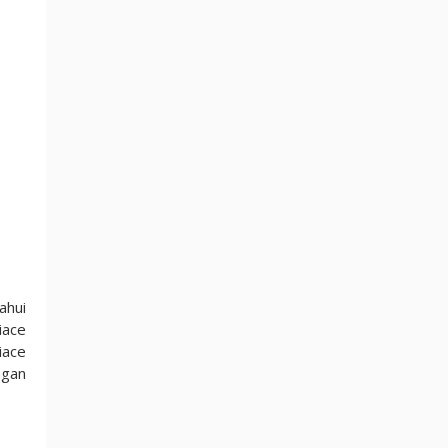
ahui
iace
iace
ngan