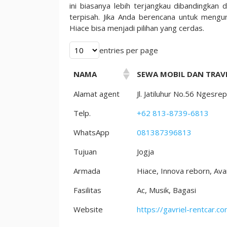
ini biasanya lebih terjangkau dibandingk
terpisah. Jika Anda berencana untuk meng
Hiace bisa menjadi pilihan yang cerdas.
entries per page
NAMA
SEWA MOBIL DAN TRAVE
Alamat agent
Jl. Jatiluhur No.56 Nges
Telp.
+62 813-8739-6813
WhatsApp
081387396813
Tujuan
Jogja
Armada
Hiace, Innova reborn, Ava
Fasilitas
Ac, Musik, Bagasi
Website
https://gavriel-rentcar.c