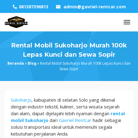
Skip
081387396813
admin@gavriel-rentcar.com
to
content
Rental Mobil Sukoharjo Murah 100k
Lepas Kunci dan Sewa Sopir
Beranda
»
Blog
»
Rental Mobil Sukoharjo Murah 100k Lepas Kunci dan
Sewa Sopir
Rental
Sukoharjo
, kabupaten di selatan Solo yang dikenal
Mobil
dengan industri tekstil, kuliner, serta wisata sejarah
Sukoharjo
dan alam, dapat dijelajahi lebih nyaman dengan
rental
Murah
mobil Sukoharjo
dari
Gavriel Rentcar
hadir sebagai
100k
solusi transportasi ideal untuk memenuhi segala
Lepas
kebutuhan perjalanan Anda.