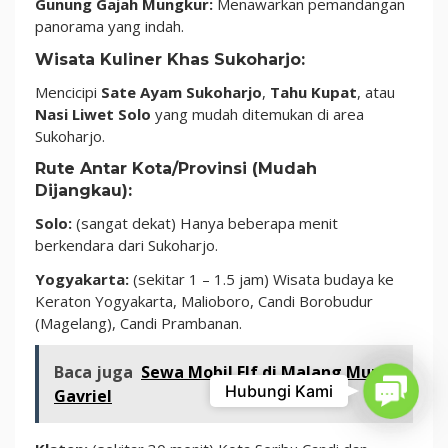
Gunung Gajah Mungkur:
Menawarkan pemandangan
panorama yang indah.
Wisata Kuliner Khas Sukoharjo:
Mencicipi
Sate Ayam Sukoharjo
,
Tahu Kupat
, atau
Nasi Liwet Solo
yang mudah ditemukan di area
Sukoharjo.
Rute Antar Kota/Provinsi (Mudah
Dijangkau):
Solo:
(sangat dekat) Hanya beberapa menit
berkendara dari Sukoharjo.
Yogyakarta:
(sekitar 1 – 1.5 jam) Wisata budaya ke
Keraton Yogyakarta, Malioboro, Candi Borobudur
(Magelang), Candi Prambanan.
Baca juga
Sewa Mobil Elf di Malang Murah
Contact
Hubungi Kami
Gavriel