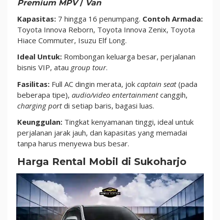
Premium MPV
/
Van
Kapasitas:
7 hingga 16 penumpang.
Contoh Armada:
Toyota Innova Reborn, Toyota Innova Zenix, Toyota
Hiace Commuter, Isuzu Elf Long.
Ideal Untuk:
Rombongan keluarga besar, perjalanan
bisnis VIP, atau
group tour
.
Fasilitas:
Full AC dingin merata, jok
captain seat
(pada
beberapa tipe),
audio/video entertainment
canggih,
charging port
di setiap baris, bagasi luas.
Keunggulan:
Tingkat kenyamanan tinggi, ideal untuk
perjalanan jarak jauh, dan kapasitas yang memadai
tanpa harus menyewa bus besar.
Harga Rental Mobil di Sukoharjo