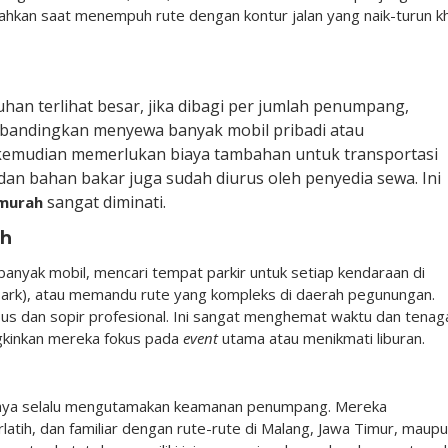
ahkan saat menempuh rute dengan kontur jalan yang naik-turun k
han terlihat besar, jika dibagi per jumlah penumpang,
dibandingkan menyewa banyak mobil pribadi atau
kemudian memerlukan biaya tambahan untuk transportasi
ir, dan bahan bakar juga sudah diurus oleh penyedia sewa. Ini
sangat diminati.
murah
ah
 banyak mobil, mencari tempat parkir untuk setiap kendaraan di
 Park), atau memandu rute yang kompleks di daerah pegunungan.
us dan sopir profesional. Ini sangat menghemat waktu dan tenag
gkinkan mereka fokus pada
event
utama atau menikmati liburan.
aya selalu mengutamakan keamanan penumpang. Mereka
atih, dan familiar dengan rute-rute di Malang, Jawa Timur, maup