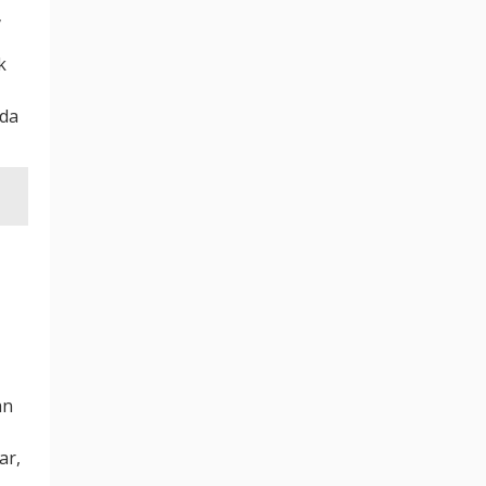
,
k
ada
an
ar,