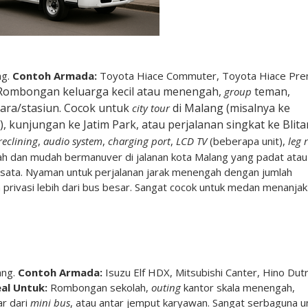
ng.
Contoh Armada:
Toyota Hiace Commuter, Toyota Hiace Pre
ombongan keluarga kecil atau menengah,
teman,
group
dara/stasiun. Cocok untuk
di Malang (misalnya ke
city tour
unjungan ke Jatim Park, atau perjalanan singkat ke Blita
reclining
,
audio system
,
charging port
,
LCD TV
(beberapa unit),
leg 
cah dan mudah bermanuver di jalanan kota Malang yang padat atau
 wisata. Nyaman untuk perjalanan jarak menengah dengan jumlah
privasi lebih dari bus besar. Sangat cocok untuk medan menanjak
ang.
Contoh Armada:
Isuzu Elf HDX, Mitsubishi Canter, Hino Dut
eal Untuk:
Rombongan sekolah,
outing
kantor skala menengah,
ar dari
mini bus
, atau antar jemput karyawan. Sangat serbaguna u