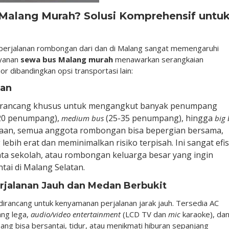
alang Murah? Solusi Komprehensif untu
 perjalanan rombongan dari dan di Malang sangat memengaruhi
yanan
sewa bus Malang murah
menawarkan serangkaian
r dibandingkan opsi transportasi lain:
gan
s dirancang khusus untuk mengangkut banyak penumpang
-20 penumpang),
(25-35 penumpang), hingga
medium bus
big 
aan, semua anggota rombongan bisa bepergian bersama,
bih erat dan meminimalkan risiko terpisah. Ini sangat efis
ta sekolah, atau rombongan keluarga besar yang ingin
tai di Malang Selatan.
jalanan Jauh dan Medan Berbukit
dirancang untuk kenyamanan perjalanan jarak jauh. Tersedia AC
ang lega,
audio/video entertainment
(LCD TV dan
mic
karaoke), da
pang bisa bersantai, tidur, atau menikmati hiburan sepanjang