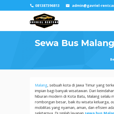
Skip
081387396813
admin@gavriel-rentca
to
content
Sewa Bus Malang 
B
Sewa
Malang
, sebuah kota di Jawa Timur yang terke
Bus
impian bagi banyak wisatawan. Dari keindaha
Malang
hiburan modern di Kota Batu, Malang selalu
Pariwisata
rombongan besar, baik itu wisata keluarga,
o
Besar,
mobilitas yang nyaman, aman, dan efisien ad
Medium,
sekitarnya. Di sinilah layanan
sewa bus Mala