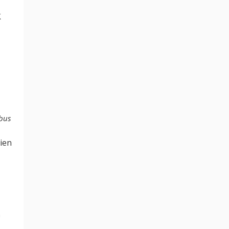
k
bus
ien
n