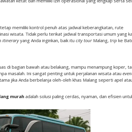
rawatan ketat dan memiliki izin operasional yang lengkap serta sel
tetap memiliki kontrol penuh atas jadwal keberangkatan, rute
tinasi wisata. Tidak perlu terikat jadwal transportasi umum yang ka
an
itinerary
yang Anda inginkan, baik itu
city tour
Malang,
trip
ke Bat
uas di bagian bawah atau belakang, mampu menampung koper, ta
pa masalah. Ini sangat penting untuk perjalanan wisata atau
even
ama jika Anda berbelanja oleh-oleh khas Malang seperti apel ata
lang murah
adalah solusi paling cerdas, nyaman, dan efisien untu