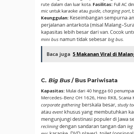
rute dalam dan luar kota.
Fasilitas:
Full AC din
mic
untuk karaoke atau
guide
,
charging port
, 
Keseimbangan sempurna ant
Keunggulan:
perjalanan antarkota (misal Malang–Sur
kapasitas lebih besar dari van. Cocok un
namun tidak sebesar
.
mini bus
big bus
Baca juga
5 Makanan Viral di Mala
C.
Big Bus
/ Bus Pariwisata
Kapasitas:
Mulai dari 40 hingga 60 penumpang
Mercedes-Benz OH 1626, Hino RK8, Scania 
berskala besar,
corporate gathering
study to
atau
khusus yang membutuhkan kap
event
mengunjungi destinasi populer di Jawa se
dengan sandaran tangan dan
reclining
leg
karaoke, DVD player), toilet (opsional
mic