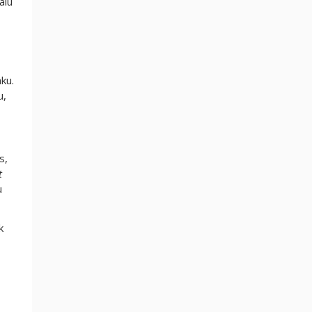
alu
ku.
u,
s,
t
u
k