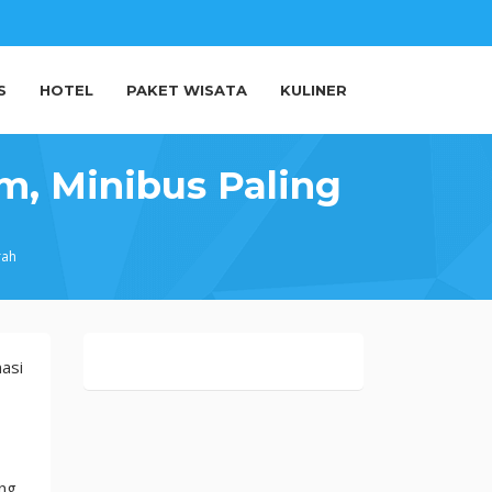
S
HOTEL
PAKET WISATA
KULINER
m, Minibus Paling
rah
nasi
ing