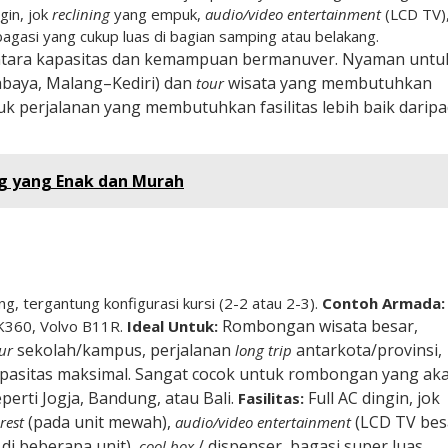
gin, jok
reclining
yang empuk,
audio/video entertainment
(LCD TV)
bagasi yang cukup luas di bagian samping atau belakang.
ara kapasitas dan kemampuan bermanuver. Nyaman untu
abaya, Malang–Kediri) dan
wisata yang membutuhkan
tour
tuk perjalanan yang membutuhkan fasilitas lebih baik darip
ng yang Enak dan Murah
, tergantung konfigurasi kursi (2-2 atau 2-3).
Contoh Armada:
Rombongan wisata besar,
K360, Volvo B11R.
Ideal Untuk:
sekolah/kampus, perjalanan
antarkota/provinsi,
ur
long trip
asitas maksimal. Sangat cocok untuk rombongan yang ak
perti Jogja, Bandung, atau Bali.
Full AC dingin, jok
Fasilitas:
(pada unit mewah),
(LCD TV bes
 rest
audio/video entertainment
 di beberapa unit),
/ dispenser, bagasi super luas
cool box