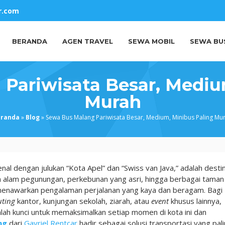
r.com
BERANDA
AGEN TRAVEL
SEWA MOBIL
SEWA BU
Pariwisata Besar, Mediu
Murah
eranda
»
Blog
»
Sewa Bus Malang Pariwisata Besar, Medium, Minibus Paling Mu
nal dengan julukan “Kota Apel” dan “Swiss van Java,” adalah desti
n alam pegunungan, perkebunan yang asri, hingga berbagai taman
 menawarkan pengalaman perjalanan yang kaya dan beragam. Bagi
uting
kantor, kunjungan sekolah, ziarah, atau
event
khusus lainnya,
alah kunci untuk memaksimalkan setiap momen di kota ini dan
ng
dari
Gavriel Rentcar
hadir sebagai solusi transportasi yang pal