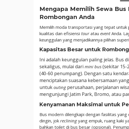
Mengapa Memilih Sewa Bus M
Rombongan Anda
Memilih moda transportasi yang tepat untuk
kualitas dan efisiensi
tour
atau
event
Anda. La
keunggulan yang menjadikannya pilihan superio
Kapasitas Besar untuk Rombon
Ini adalah keunggulan paling jelas. Bu
sekaligus, mulai dari
(sekitar 15
mini bus
(40-60 penumpang). Dengan satu kendar
menciptakan suasana kebersamaan yang le
untuk
perusahaan, perjalanan wisa
outing
mengunjungi Jatim Park, Bromo, atau pan
Kenyamanan Maksimal untuk Per
Bus modern dilengkapi dengan fasilitas yang 
dingin, jok
reclining
yang empuk, ruang kaki y
bahkan toilet di bus besar (opsional). Penum