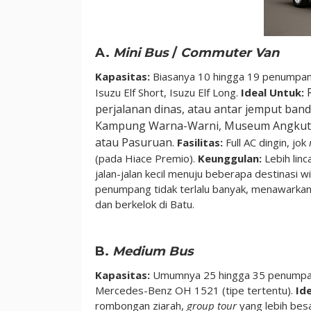
A.
Mini Bus
/
Commuter Van
Kapasitas:
Biasanya 10 hingga 19 penumpa
R
Isuzu Elf Short, Isuzu Elf Long.
Ideal Untuk:
perjalanan dinas, atau antar jemput ban
Kampung Warna-Warni, Museum Angkut), k
atau Pasuruan.
Fasilitas:
Full AC dingin, jok
(pada Hiace Premio).
Keunggulan:
Lebih lin
jalan-jalan kecil menuju beberapa destinasi
penumpang tidak terlalu banyak, menawarkan 
dan berkelok di Batu.
B.
Medium Bus
Kapasitas:
Umumnya 25 hingga 35 penump
Mercedes-Benz OH 1521 (tipe tertentu).
Id
rombongan ziarah,
group tour
yang lebih bes