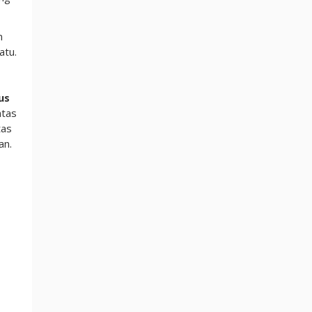
m
atu.
us
ntas
tas
an.