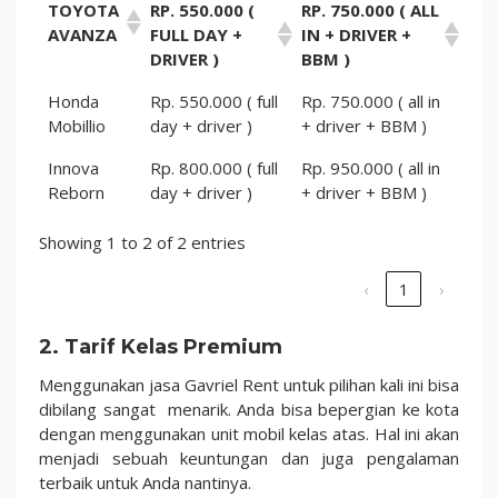
TOYOTA
RP. 550.000 (
RP. 750.000 ( ALL
AVANZA
FULL DAY +
IN + DRIVER +
DRIVER )
BBM )
Honda
Rp. 550.000 ( full
Rp. 750.000 ( all in
Mobillio
day + driver )
+ driver + BBM )
Innova
Rp. 800.000 ( full
Rp. 950.000 ( all in
Reborn
day + driver )
+ driver + BBM )
Showing 1 to 2 of 2 entries
‹
1
›
2. Tarif Kelas Premium
Menggunakan jasa Gavriel Rent untuk pilihan kali ini bisa
dibilang sangat menarik. Anda bisa bepergian ke kota
dengan menggunakan unit mobil kelas atas. Hal ini akan
menjadi sebuah keuntungan dan juga pengalaman
terbaik untuk Anda nantinya.