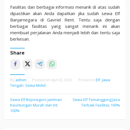
Fasilitas dan berbagai informasi menarik di atas sudah
dipastikan akan Anda dapatkan jika sudah sewa Elf
Banjarnegara di Gavriel Rent. Tentu saja dengan
berbagai fasilitas yang sangat menarik ini akan
membuat perjalanan Anda menjadi lebih dan tentu saja
berkesan.
Share
By
admin
Posted on
April 8, 2023
Posted in
Elf
,
Jawa
Tengah
,
Sewa Mobil
Sewa Elf Bojonegoro Jaminan
Sewa Elf Temanggung Jasa
Post
Keuntungan Murah dan Irit
Terbaik Fasilitas 100%
navigation
100%