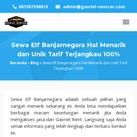
Skip
081387396813
admin@gavriel-rentcar.com
to
content
Sewa Elf Banjarnegara Hal Menarik
dan Unik Tarif Terjangkau 100%
Beranda
»
Blog
»
Sewa Elf Banjarnegara Hal Menarik dan Unik Tarif
Terjangkau 100%
Sewa
Sewa Elf Banjarnegara adalah sebuah pilihan yang
Elf
sangat menarik sekarang ini. Anda bisa mendapatkan
Banjarnegara
berbagai macam keuntungan menarik jika Anda
Hal
mengakses jasa dari Gavriel Rent. Langsung saja Anda
Menarik
simak informasi yang lebih lengkap dan terbaru berikut
dan
ini.