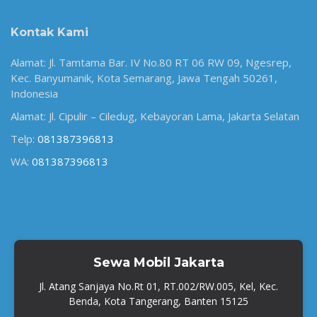
Kontak Kami
Alamat: Jl. Tamtama Bar. IV No.80 RT 06 RW 09, Ngesrep,
Kec. Banyumanik, Kota Semarang, Jawa Tengah 50261,
Indonesia
Alamat: Jl. Cipulir – Ciledug, Kebayoran Lama, Jakarta Selatan
Telp:
081387396813
WA:
081387396813
Sewa Mobil Jakarta
Jl. Atang Sanjaya No.Rt 01, RT.002/RW.005, Kel, Kec.
Benda, Kota Tangerang, Banten 15125