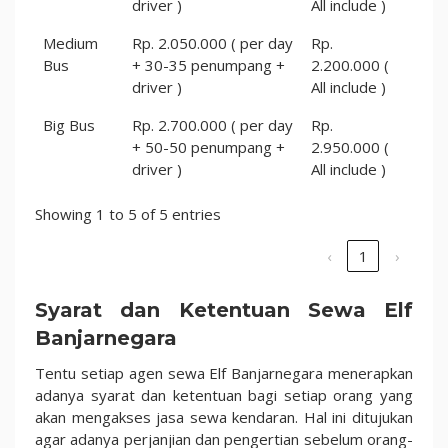
driver )
All include )
Medium
Rp. 2.050.000 ( per day
Rp.
Bus
+ 30-35 penumpang +
2.200.000 (
driver )
All include )
Big Bus
Rp. 2.700.000 ( per day
Rp.
+ 50-50 penumpang +
2.950.000 (
driver )
All include )
Showing 1 to 5 of 5 entries
‹
1
›
Syarat dan Ketentuan Sewa Elf
Banjarnegara
Tentu setiap agen sewa Elf Banjarnegara menerapkan
adanya syarat dan ketentuan bagi setiap orang yang
akan mengakses jasa sewa kendaran. Hal ini ditujukan
agar adanya perjanjian dan pengertian sebelum orang-