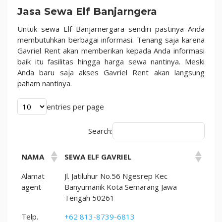
Unik
Jasa Sewa Elf Banjarngera
Tarif
Terjangkau
Untuk sewa Elf Banjarnergara sendiri pastinya Anda
100%
membutuhkan berbagai informasi. Tenang saja karena
Gavriel Rent akan memberikan kepada Anda informasi
baik itu fasilitas hingga harga sewa nantinya. Meski
Anda baru saja akses Gavriel Rent akan langsung
paham nantinya.
entries per page
Search:
NAMA
SEWA ELF GAVRIEL
Alamat
Jl. Jatiluhur No.56 Ngesrep Kec
agent
Banyumanik Kota Semarang Jawa
Tengah 50261
Telp.
+62 813-8739-6813